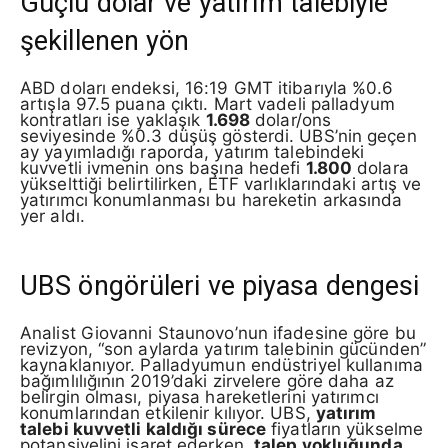
Güçlü dolar ve yatırım talebiyle
şekillenen yön
ABD doları endeksi, 16:19 GMT itibarıyla %0.6
artışla 97.5 puana çıktı. Mart vadeli palladyum
kontratları ise yaklaşık
1.698
dolar/ons
seviyesinde %0.3 düşüş gösterdi. UBS’nin geçen
ay yayımladığı raporda, yatırım talebindeki
kuvvetli ivmenin ons başına hedefi
1.800
dolara
yükselttiği belirtilirken, ETF varlıklarındaki artış ve
yatırımcı konumlanması bu hareketin arkasında
yer aldı.
UBS öngörüleri ve piyasa dengesi
Analist Giovanni Staunovo’nun ifadesine göre bu
revizyon, “son aylarda yatırım talebinin gücünden”
kaynaklanıyor. Palladyumun endüstriyel kullanıma
bağımlılığının 2019’daki zirvelere göre daha az
belirgin olması, piyasa hareketlerini yatırımcı
konumlarından etkilenir kılıyor. UBS,
yatırım
talebi kuvvetli kaldığı sürece
fiyatların yükselme
potansiyelini işaret ederken,
talep yokluğunda