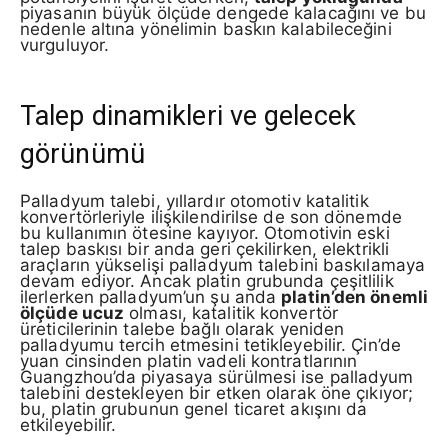
piyasanın büyük ölçüde dengede kalacağını ve bu
nedenle altına yönelimin baskın kalabileceğini
vurguluyor.
Talep dinamikleri ve gelecek
görünümü
Palladyum talebi, yıllardır otomotiv katalitik
konvertörleriyle ilişkilendirilse de son dönemde
bu kullanımın ötesine kayıyor. Otomotivin eski
talep baskısı bir anda geri çekilirken, elektrikli
araçların yükselişi palladyum talebini baskılamaya
devam ediyor. Ancak platin grubunda çeşitlilik
ilerlerken palladyum’un şu anda
platin’den önemli
ölçüde ucuz
olması, katalitik konvertör
üreticilerinin talebe bağlı olarak yeniden
palladyumu tercih etmesini tetikleyebilir. Çin’de
yuan cinsinden platin vadeli kontratlarının
Guangzhou’da piyasaya sürülmesi ise palladyum
talebini destekleyen bir etken olarak öne çıkıyor;
bu, platin grubunun genel ticaret akışını da
etkileyebilir.