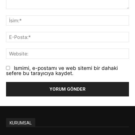
Yorum:
İs
E-
Po
We
Ismimi, e-postamı ve web sitemi bir dahaki
sefere bu tarayıcıya kaydet.
KURUMSAL