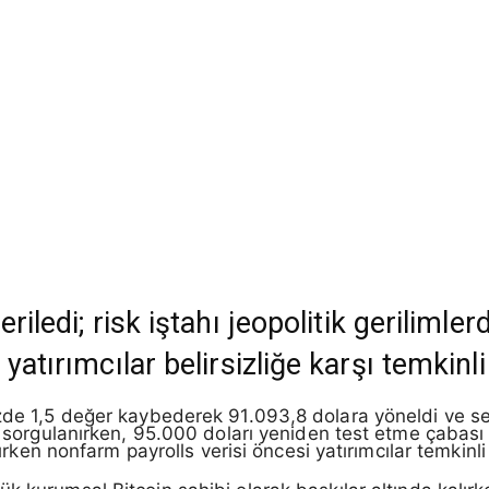
riledi; risk iştahı jeopolitik gerilimler
 yatırımcılar belirsizliğe karşı temkin
üzde 1,5 değer kaybederek 91.093,8 dolara yöneldi ve s
ğı sorgulanırken, 95.000 doları yeniden test etme çabası
atırken nonfarm payrolls verisi öncesi yatırımcılar temkin