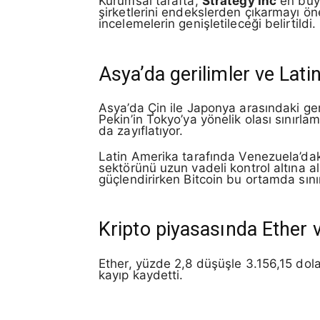
Kurumsal tarafta,
Strategy Inc
en büyü
şirketlerini endekslerden çıkarmayı öne
incelemelerin genişletileceği belirtildi.
Asya’da gerilimler ve Lati
Asya’da Çin ile Japonya arasındaki geri
Pekin’in Tokyo’ya yönelik olası sınırla
da zayıflatıyor.
Latin Amerika tarafında Venezuela’da
sektörünü uzun vadeli kontrol altına 
güçlendirirken Bitcoin bu ortamda sınırl
Kripto piyasasında Ether 
Ether, yüzde 2,8 düşüşle 3.156,15 dol
kayıp kaydetti.