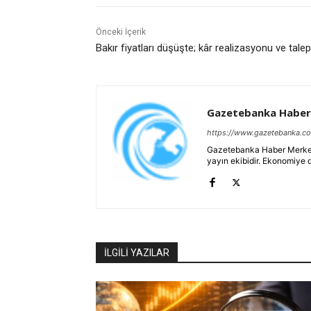
Önceki İçerik
Bakır fiyatları düşüşte; kâr realizasyonu ve tale
Gazetebanka Haber
https://www.gazetebanka.c
Gazetebanka Haber Merkezi, 
yayın ekibidir. Ekonomiye 
İLGİLİ YAZILAR