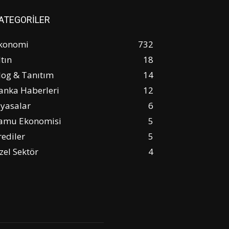
ATEGORİLER
konomi
732
ltın
18
log & Tanıtım
14
anka Haberleri
12
iyasalar
6
amu Ekonomisi
5
rediler
5
zel Sektör
4