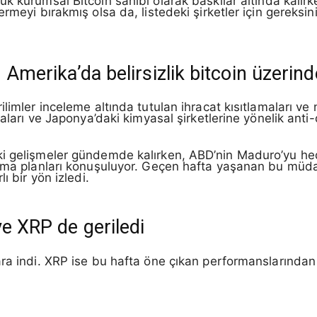
k kurumsal Bitcoin sahibi olarak baskılar altında kalır
rmeyi bırakmış olsa da, listedeki şirketler için gereksini
n Amerika’da belirsizlik bitcoin üzerin
limler inceleme altında tutulan ihracat kısıtlamaları ve 
maları ve Japonya’daki kimyasal şirketlerine yönelik anti
ki gelişmeler gündemde kalırken, ABD’nin Maduro’yu he
alma planları konuşuluyor. Geçen hafta yaşanan bu müda
ı bir yön izledi.
ve XRP de geriledi
ara indi. XRP ise bu hafta öne çıkan performanslarınd