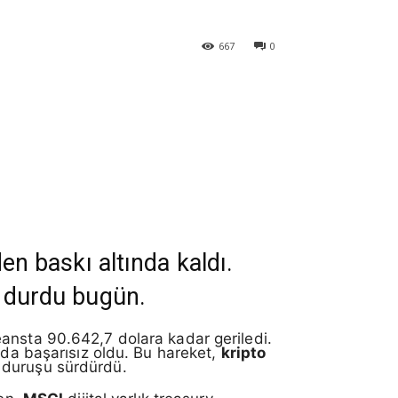
667
0
den baskı altında kaldı.
li durdu bugün.
eansta 90.642,7 dolara kadar geriledi.
 da başarısız oldu. Bu hareket,
kripto
li duruşu sürdürdü.