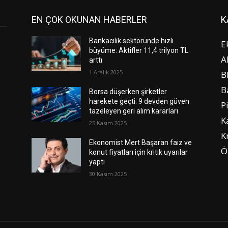
EN ÇOK OKUNAN HABERLER
K
Bankacılık sektöründe hızlı
E
büyüme: Aktifler 11,4 trilyon TL
A
arttı
1 Aralık 2025
B
B
Borsa düşerken şirketler
harekete geçti: 9 devden güven
P
tazeleyen geri alım kararları
K
25 Kasım 2025
K
Ekonomist Mert Başaran faiz ve
Ö
konut fiyatları için kritik uyarılar
yaptı
30 Kasım 2025