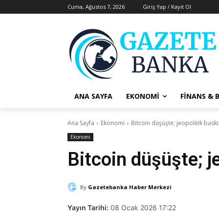
Cuma, Ağustos 7, 2026
Giriş Yap / Kayıt Ol
ANA SAYFA
EKONOMI
FINANS & 
Ana Sayfa
Ekonomi
Bitcoin düşüşte; jeopolitik baskıl
Ekonomi
Bitcoin düşüşte; je
By
Gazetebanka Haber Merkezi
Yayın Tarihi:
08 Ocak 2026 17:22