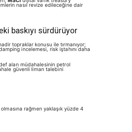
ken,
MSCI
dijital varlık treasury
mlerin nasıl revize edileceğine dair
deki baskıyı sürdürüyor
nadir topraklar konusu ile tırmanıyor;
-damping incelemesi, risk iştahını daha
def alan müdahalesinin petrol
hale güvenli liman talebini
an olmasına rağmen yaklaşık yüzde 4