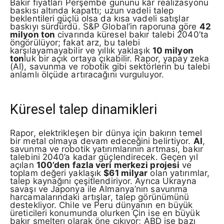
Bakır fiyatları Perşembe gününü kâr realizasyonu
baskısı altında kapattı; uzun vadeli talep
beklentileri güçlü olsa da kısa vadeli satışlar
baskıyı sürdürdü. S&P Global’in raporuna göre
42
milyon ton
civarında küresel bakır talebi 2040’ta
öngörülüyor; fakat arz, bu talebi
karşılayamayabilir ve yıllık yaklaşık
10 milyon
ton
luk bir açık ortaya çıkabilir. Rapor, yapay zeka
(AI), savunma ve robotik gibi sektörlerin bu talebi
anlamlı ölçüde artıracağını vurguluyor.
Küresel talep dinamikleri
Rapor, elektrikleşen bir dünya için bakırın temel
bir metal olmaya devam edeceğini belirtiyor.
AI
,
savunma ve robotik yatırımlarının artması, bakır
talebini 2040’a kadar güçlendirecek. Geçen yıl
açılan
100’den fazla veri merkezi projesi
ve
toplam değeri yaklaşık
$61 milyar
olan yatırımlar,
talep kaynağını çeşitlendiriyor. Ayrıca Ukrayna
savaşı ve Japonya ile Almanya’nın savunma
harcamalarındaki artışlar, talep görünümünü
destekliyor. Chile ve Peru dünyanın en büyük
üreticileri konumunda olurken Çin ise en büyük
bakır smelterı olarak öne çıkıyor; ABD ise bazı