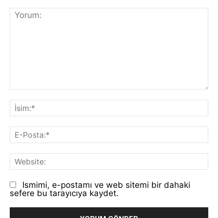
Yorum:
İs
E-
Po
We
Ismimi, e-postamı ve web sitemi bir dahaki
sefere bu tarayıcıya kaydet.