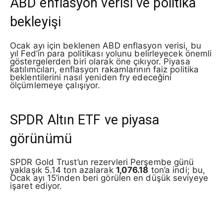
ABD enflasyon verisi ve politika
bekleyişi
Ocak ayı için beklenen ABD enflasyon verisi, bu
yıl Fed’in para politikası yolunu belirleyecek önemli
göstergelerden biri olarak öne çıkıyor. Piyasa
katılımcıları, enflasyon rakamlarının faiz politika
beklentilerini nasıl yeniden fry edeceğini
ölçümlemeye çalışıyor.
SPDR Altın ETF ve piyasa
görünümü
SPDR Gold Trust’un rezervleri Perşembe günü
yaklaşık 5.14 ton azalarak
1,076.18
ton’a indi; bu,
Ocak ayı 15’inden beri görülen en düşük seviyeye
işaret ediyor.