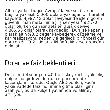
Altın fiyatları bugün Avrupa’da yükseldi ve ons
başına yaklaşık 5,000 dolara yaklaşan bir hareket
kaydetti. 4,997.43 dolar seviyesinde işlem gören
güvenli liman metalinin açılış seviyesi 4,921.70
dolar olurken gün içindeki en düşük seviye
4,886.63 dolar olarak kaydedildi. Dün ise kapanış
olarak altın %3.2 değer kaybederek düzeltme ve
kar realizasyonu nedeniyle geriledi; bir önceki gün
görülen 5,119.21 dolarlık iki haftalık zirve ardından
gelmişti.
Dolar ve faiz beklentileri
Dolar endeksi bugün %0.1 artışla yeni bir yükseliş
dalgasına girdi ve dördüncü gününde de
kazançlarını korudu. Güçlü ABD verileri, Fed’in
yakın vadede faiz indirimine gitme olasılığını
azaltıyor; bu da külçe fiyatlarında volatiliteyi
artırıyor.