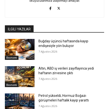
okuyucularımıza ulaştırmayı amaçlar.
İLGİLİ YAZILAR
Buğday üçüncü haftasında kayıp
endişesiyle yön buluyor
7 Ağustos 2026
Ekonomi
Altın, ABD iş verileri zayıflayınca yedi
haftanın zirvesine çıktı
7 Ağustos 2026
Ekonomi
Petrol yükseldi; Hormuz Boğazı
görüşmeleri haftalık kayıp yarattı
7 Ağustos 2026