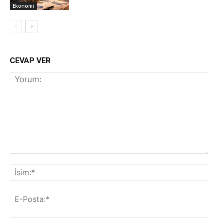
Ekonomi
CEVAP VER
Yorum:
İs
E-
Po