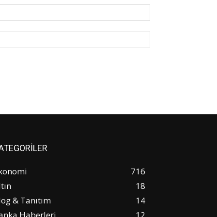
E-
Posta:*
Website:
ATEGORİLER
konomi
716
ltın
18
log & Tanıtım
14
anka Haberleri
12