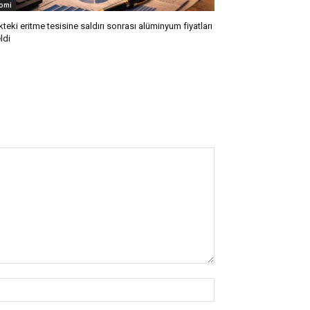
omi
kteki eritme tesisine saldırı sonrası alüminyum fiyatları
ldi
İsim:*