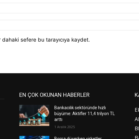
 dahaki sefere bu tarayıcıya kaydet.
EN ÇOK OKUNAN HABERLER
K
Bankacılık sektöründe hızlı
E
büyüme: Aktifler 11,4 trilyon TL
A
arttı
1 Aralık 2025
B
B
Borsa düşerken şirketler