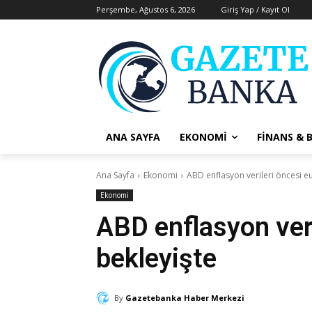
Perşembe, Ağustos 6, 2026
Giriş Yap / Kayıt Ol
ANA SAYFA
EKONOMI
FINANS & 
Ana Sayfa
Ekonomi
ABD enflasyon verileri öncesi eu
Ekonomi
ABD enflasyon veri
bekleyişte
By
Gazetebanka Haber Merkezi