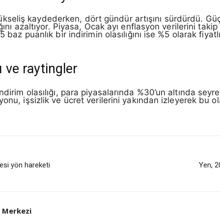
eliş kaydederken, dört gündür artışını sürdürdü. Güçl
ığını azaltıyor. Piyasa, Ocak ayı enflasyon verilerini tak
 baz puanlık bir indirimin olasılığını ise %5 olarak fiyatl
ı ve raytingler
indirim olasılığı, para piyasalarında %30’un altında seyr
nu, işsizlik ve ücret verilerini yakından izleyerek bu olas
esi yön hareketi
Yen, 2
 Merkezi