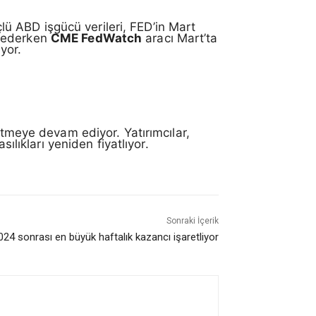
ü ABD işgücü verileri, FED’in Mart
ip ederken
CME FedWatch
aracı Mart’ta
ıyor.
etmeye devam ediyor. Yatırımcılar,
ılıkları yeniden fiyatlıyor.
Sonraki İçerik
024 sonrası en büyük haftalık kazancı işaretliyor