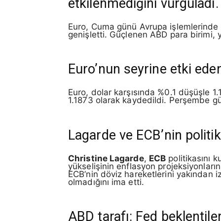
etkilenmediğini vurguladı.
Euro, Cuma günü Avrupa işlemlerinde 
genişletti. Güçlenen ABD para birimi, y
Euro’nun seyrine etki ede
Euro, dolar karşısında %0.1 düşüşle 1.1
1.1873 olarak kaydedildi. Perşembe gün
Lagarde ve ECB’nin politi
Christine Lagarde
,
ECB
politikasını 
yükselişinin enflasyon projeksiyonlarına 
ECB’nin döviz hareketlerini yakından iz
olmadığını ima etti.
ABD tarafı: Fed beklentile