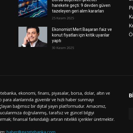
harekete geçti: 9 devden güven
P
tazeleyen geri alım kararları
K
25 Kasım 2025
K
Ekonomist Mert Başaran faiz ve
Ö
konut fiyatları için kritik uyarılar
yaptı
30 Kasım 2025
tebanka, ekonomi, finans, piyasalar, borsa, dolar, altın ve
B
o para alanlarında güvenilir ve hızlı haber sunmayı
layan bağımsız bir dijital yayın platformudur. Amacımız,
ucularımıza doğrulanmış, tarafsız ve güncel bilgiyi
ırmak; finansal farkındalığı artıran nitelikli içerikler üretmektir.
şim:
haber@gazetebanka.com