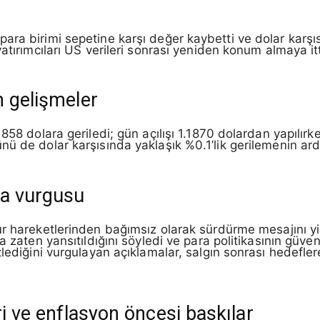
para birimi sepetine karşı değer kaybetti ve dolar kar
atırımcıları US verileri sonrası yeniden konum almaya itt
n gelişmeler
858 dolara geriledi; gün açılışı 1.1870 dolardan yapılır
ü de dolar karşısında yaklaşık %0.1’lik gerilemenin ard
ka vurgusu
kur hareketlerinden bağımsız olarak sürdürme mesajını 
zaten yansıtıldığını söyledi ve para politikasının güvenili
lediğini vurgulayan açıklamalar, salgın sonrası hedefler
ri ve enflasyon öncesi baskılar