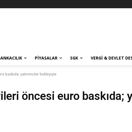
BANKACILIK
PIYASALAR
SGK
VERGI & DEVLET DE
ro baskıda; yatırımcılar bekleyişte
leri öncesi euro baskıda; y