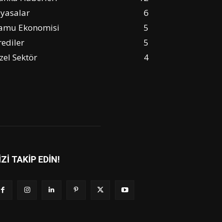
iyasalar
6
amu Ekonomisi
5
rediler
5
zel Sektör
4
İZİ TAKİP EDİN!