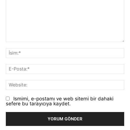
Yorum:
İs
E-
Po
We
Ismimi, e-postamı ve web sitemi bir dahaki
sefere bu tarayıcıya kaydet.