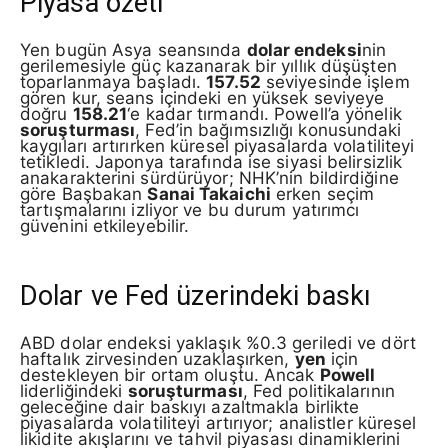
Piyasa özeti
Yen bugün Asya seansında
dolar endeksi
nin
gerilemesiyle güç kazanarak bir yıllık düşüşten
toparlanmaya başladı.
157.52
seviyesinde işlem
gören kur, seans içindeki en yüksek seviyeye
doğru
158.21
‘e kadar tırmandı. Powell’a yönelik
soruşturması
, Fed’in bağımsızlığı konusundaki
kaygıları artırırken küresel piyasalarda volatiliteyi
tetikledi. Japonya tarafında ise siyasi belirsizlik
anakarakterini sürdürüyor; NHK’nin bildirdiğine
göre Başbakan
Sanai Takaichi
erken seçim
tartışmalarını izliyor ve bu durum yatırımcı
güvenini etkileyebilir.
Dolar ve Fed üzerindeki baskı
ABD dolar endeksi yaklaşık %0.3 geriledi ve dört
haftalık zirvesinden uzaklaşırken,
yen
için
destekleyen bir ortam oluştu. Ancak
Powell
liderliğindeki
soruşturması
, Fed politikalarının
geleceğine dair baskıyı azaltmakla birlikte
piyasalarda volatiliteyi artırıyor; analistler küresel
likidite akışlarını ve tahvil piyasası dinamiklerini