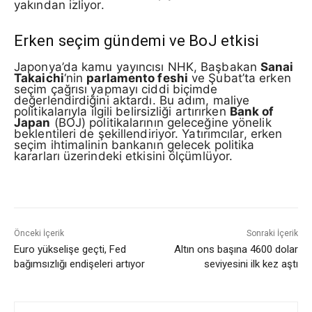
yakından izliyor.
Erken seçim gündemi ve BoJ etkisi
Japonya’da kamu yayıncısı NHK, Başbakan
Sanai
Takaichi
‘nin
parlamento feshi
ve Şubat’ta erken
seçim çağrısı yapmayı ciddi biçimde
değerlendirdiğini aktardı. Bu adım, maliye
politikalarıyla ilgili belirsizliği artırırken
Bank of
Japan
(BOJ) politikalarının geleceğine yönelik
beklentileri de şekillendiriyor. Yatırımcılar, erken
seçim ihtimalinin bankanın gelecek politika
kararları üzerindeki etkisini ölçümlüyor.
Önceki İçerik
Sonraki İçerik
Euro yükselişe geçti, Fed
Altın ons başına 4600 dolar
bağımsızlığı endişeleri artıyor
seviyesini ilk kez aştı