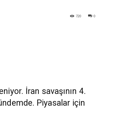
720
0
niyor. İran savaşının 4.
ündemde. Piyasalar için