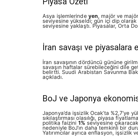
Piyasa Özeti
Asya işlemlerinde
yen
, majör ve majö
seviyesine yükseldi; gün içi dip olara
seviyesine yaklaştı. Piyasalar, Orta Doğ
İran savaşı ve piyasalara e
İran savaşının dördüncü gününe girilmes
savaşın haftalar sürebileceğini dile 
belirtti. Suudi Arabistan Savunma Bakanl
açıkladı.
BoJ ve Japonya ekonomis
Japonya’da işsizlik Ocak’ta %2,7’ye yü
sıkılaştırması olasılığı, piyasa fiyatla
politika faizini
1%
seviyesine çıkaraca
nedeniyle BoJ’ın daha temkinli bir duru
Yatırımcılar ayrıca enflasyon, işsizlik v