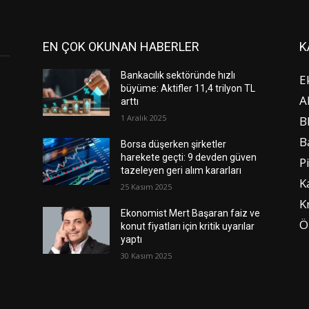
EN ÇOK OKUNAN HABERLER
K
Bankacılık sektöründe hızlı
E
büyüme: Aktifler 11,4 trilyon TL
A
arttı
1 Aralık 2025
B
B
Borsa düşerken şirketler
harekete geçti: 9 devden güven
P
tazeleyen geri alım kararları
K
25 Kasım 2025
K
Ekonomist Mert Başaran faiz ve
Ö
konut fiyatları için kritik uyarılar
yaptı
30 Kasım 2025