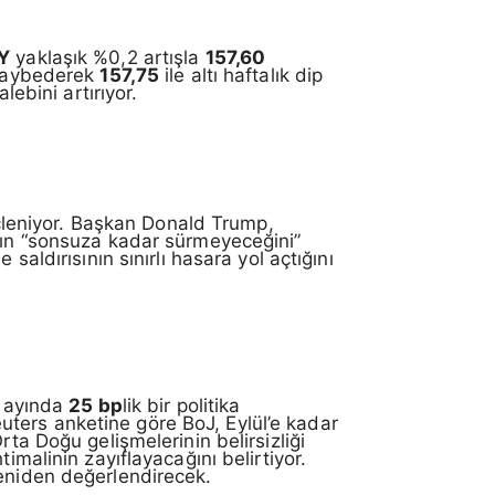
Y
yaklaşık %0,2 artışla
157,60
 kaybederek
157,75
ile altı haftalık dip
lebini artırıyor.
güçleniyor. Başkan Donald Trump,
aşın “sonsuza kadar sürmeyeceğini”
saldırısının sınırlı hasara yol açtığını
t ayında
25 bp
lik bir politika
Reuters anketine göre BoJ, Eylül’e kadar
Orta Doğu gelişmelerinin belirsizliği
imalinin zayıflayacağını belirtiyor.
i yeniden değerlendirecek.