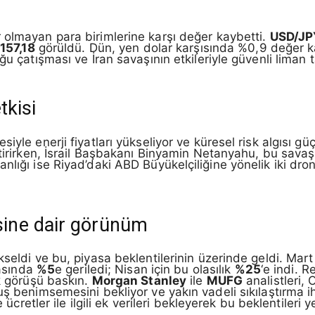
r olmayan para birimlerine karşı değer kaybetti.
USD/JP
k
157,18
görüldü. Dün, yen dolar karşısında %0,9 değer
u çatışması ve İran savaşının etkileriyle güvenli liman ta
tkisi
iyle enerji fiyatları yükseliyor ve küresel risk algısı 
getirirken, İsrail Başbakanı Binyamin Netanyahu, bu sav
ığı ise Riyad’daki ABD Büyükelçiliğine yönelik iki drone 
ine dair görünüm
kseldi ve bu, piyasa beklentilerinin üzerinde geldi. Mar
masında
%5
e geriledi; Nisan için bu olasılık
%25
‘e indi. 
k görüşü baskın.
Morgan Stanley
ile
MUFG
analistleri, 
ş benimsemesini bekliyor ve yakın vadeli sıkılaştırma iht
e ücretler ile ilgili ek verileri bekleyerek bu beklentiler