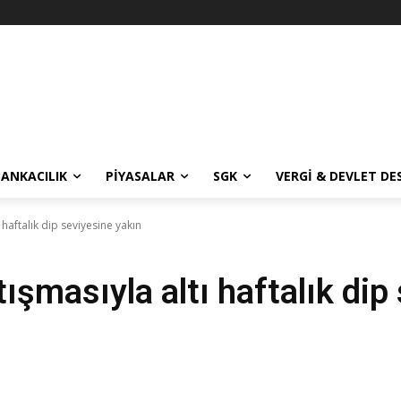
BANKACILIK
PIYASALAR
SGK
VERGI & DEVLET DE
haftalık dip seviyesine yakın
ışmasıyla altı haftalık dip