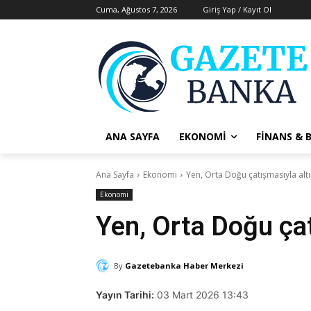
Cuma, Ağustos 7, 2026
Giriş Yap / Kayıt Ol
ANA SAYFA
EKONOMI
FINANS & 
Ana Sayfa
Ekonomi
Yen, Orta Doğu çatışmasıyla altı 
Ekonomi
Yen, Orta Doğu çat
By
Gazetebanka Haber Merkezi
Yayın Tarihi:
03 Mart 2026 13:43