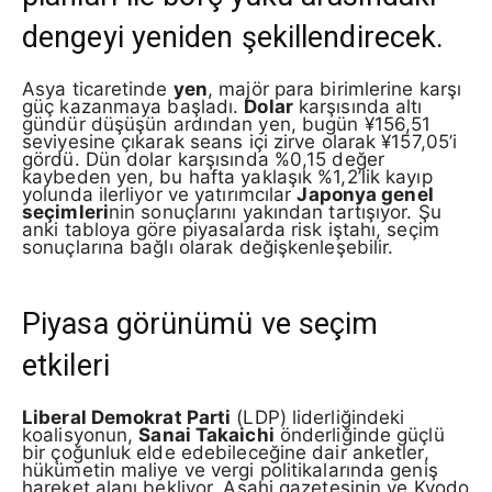
dengeyi yeniden şekillendirecek.
Asya ticaretinde
yen
, majör para birimlerine karşı
güç kazanmaya başladı.
Dolar
karşısında altı
gündür düşüşün ardından yen, bugün ¥156,51
seviyesine çıkarak seans içi zirve olarak ¥157,05’i
gördü. Dün dolar karşısında %0,15 değer
kaybeden yen, bu hafta yaklaşık %1,2’lik kayıp
yolunda ilerliyor ve yatırımcılar
Japonya genel
seçimleri
nin sonuçlarını yakından tartışıyor. Şu
anki tabloya göre piyasalarda risk iştahı, seçim
sonuçlarına bağlı olarak değişkenleşebilir.
Piyasa görünümü ve seçim
etkileri
Liberal Demokrat Parti
(LDP) liderliğindeki
koalisyonun,
Sanai Takaichi
önderliğinde güçlü
bir çoğunluk elde edebileceğine dair anketler,
hükümetin maliye ve vergi politikalarında geniş
hareket alanı bekliyor. Asahi gazetesinin ve Kyodo