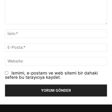
Yorum:
İs
E-
Po
We
Ismimi, e-postamı ve web sitemi bir dahaki
sefere bu tarayıcıya kaydet.