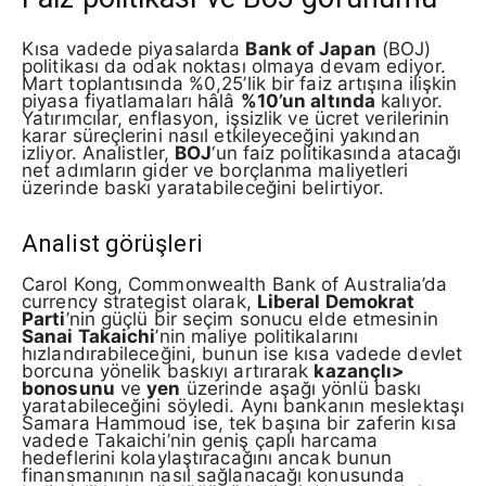
Kısa vadede piyasalarda
Bank of Japan
(BOJ)
politikası da odak noktası olmaya devam ediyor.
Mart toplantısında %0,25’lik bir faiz artışına ilişkin
piyasa fiyatlamaları hâlâ
%10’un altında
kalıyor.
Yatırımcılar, enflasyon, işsizlik ve ücret verilerinin
karar süreçlerini nasıl etkileyeceğini yakından
izliyor. Analistler,
BOJ
‘un faiz politikasında atacağı
net adımların gider ve borçlanma maliyetleri
üzerinde baskı yaratabileceğini belirtiyor.
Analist görüşleri
Carol Kong, Commonwealth Bank of Australia’da
currency strategist olarak,
Liberal Demokrat
Parti
’nin güçlü bir seçim sonucu elde etmesinin
Sanai Takaichi
’nin maliye politikalarını
hızlandırabileceğini, bunun ise kısa vadede devlet
borcuna yönelik baskıyı artırarak
kazançlı>
bonosunu
ve
yen
üzerinde aşağı yönlü baskı
yaratabileceğini söyledi. Aynı bankanın meslektaşı
Samara Hammoud ise, tek başına bir zaferin kısa
vadede Takaichi’nin geniş çaplı harcama
hedeflerini kolaylaştıracağını ancak bunun
finansmanının nasıl sağlanacağı konusunda