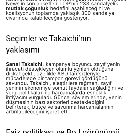
News’in son anketleri, LDP’nin 233 sandalyelik
mutlak çoğunluk
hedefini aşabileceğini ve
koalisyonun toplamda yaklaşık 300 sandalya
civarında kalabileceğini gösteriyor.
Seçimler ve Takaichi’nın
yaklaşımı
Sanai Takaichi
, kampanya boyuncu zayıf yenin
ihracatı destekleyen olumlu yönleri olduğuna
dikkat çekti; özellikle ABD tarifsizleriyle
mücadelede bir tampon görevi gördüğünü
savundu. Takaichi, eleştirilere rağmen, zayıf
yeninin ekonomiye somut faydalar sağladığını ve
vergi politikaları ile harcamalarda esneklik
ihtiyacını vurguladı. Güncel söylemlerinde, yenin
düşmesinin bazı sektörleri desteklediğini
belirterek, bütçe ve savunma harcamalarının
artırılabileceğini işaret etti.
Faiz politikası ve BoJ görünümü