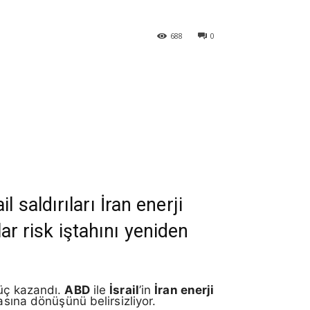
688
0
saldırıları İran enerji
lar risk iştahını yeniden
güç kazandı.
ABD
ile
İsrail
’in
İran enerji
asına dönüşünü belirsizliyor.