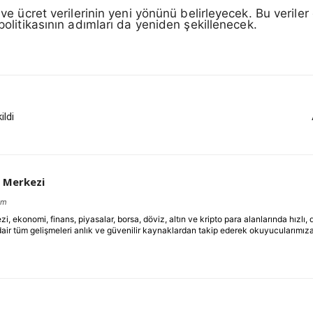
k ve ücret verilerinin yeni yönünü belirleyecek. Bu verile
olitikasının adımları da yeniden şekillenecek.
ildi
 Merkezi
om
ekonomi, finans, piyasalar, borsa, döviz, altın ve kripto para alanlarında hızlı,
dair tüm gelişmeleri anlık ve güvenilir kaynaklardan takip ederek okuyucularımıza