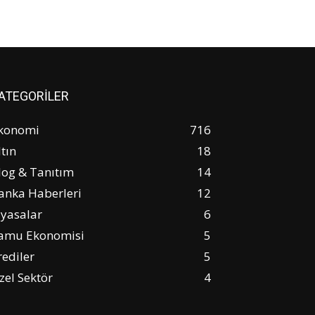
ATEGORİLER
konomi
716
ltın
18
log & Tanıtım
14
anka Haberleri
12
iyasalar
6
amu Ekonomisi
5
rediler
5
zel Sektör
4