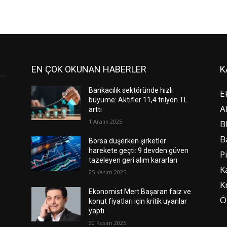
EN ÇOK OKUNAN HABERLER
K
Bankacılık sektöründe hızlı
E
büyüme: Aktifler 11,4 trilyon TL
A
arttı
1 Aralık 2025
B
B
Borsa düşerken şirketler
harekete geçti: 9 devden güven
P
tazeleyen geri alım kararları
K
25 Kasım 2025
K
Ekonomist Mert Başaran faiz ve
Ö
konut fiyatları için kritik uyarılar
yaptı
30 Kasım 2025