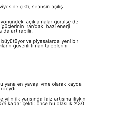
yesine çıktı; seansın açılış
i yönündeki açıklamalar görülse de
güçlerinin İran’daki bazı enerji
 da artırabilir.
ri büyütüyor ve piyasalarda yeni bir
ıların güvenli liman taleplerini
n bu yana en yavaş ivme olarak kayda
indeydi.
yılın ilk yarısında faiz artışına ilişkin
%15’e kadar çekti; önce bu olasılık %30