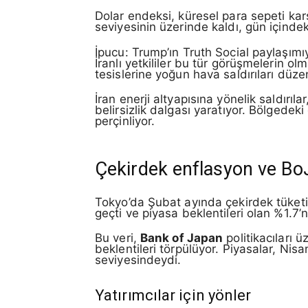
Dolar endeksi, küresel para sepeti kar
seviyesinin üzerinde kaldı, gün içinde
İpucu: Trump’ın Truth Social paylaşım
İranlı yetkililer bu tür görüşmelerin o
tesislerine yoğun hava saldırıları düzen
İran enerji altyapısına yönelik saldırıl
belirsizlik dalgası yaratıyor. Bölgedeki 
perçinliyor.
Çekirdek enflasyon ve BoJ
Tokyo’da Şubat ayında çekirdek tüketic
geçti ve piyasa beklentileri olan %1.7
Bu veri,
Bank of Japan
politikacıları ü
beklentileri törpülüyor. Piyasalar, Nisa
seviyesindeydi.
Yatırımcılar için yönler