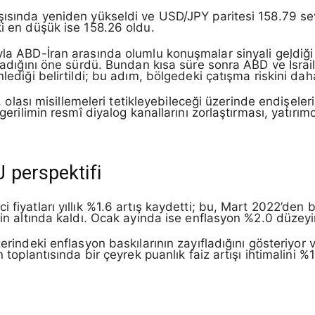
şısında yeniden yükseldi ve USD/JPY paritesi 158.79 sevi
ki en düşük ise 158.26 oldu.
ıyla ABD-İran arasında olumlu konuşmalar sinyali geldiğ
lmadığını öne sürdü. Bundan kısa süre sonra ABD ve İsrail 
lediği belirtildi; bu adım, bölgedeki çatışma riskini daha
ar, olası misillemeleri tetikleyebileceği üzerinde endişele
gerilimin resmî diyalog kanallarını zorlaştırması, yatırımc
 perspektifi
i fiyatları yıllık %1.6 artış kaydetti; bu, Mart 2022’de
’nin altında kaldı. Ocak ayında ise enflasyon %2.0 düzey
zerindeki enflasyon baskılarının zayıfladığını gösteriyor ve 
n toplantısında bir çeyrek puanlık faiz artışı ihtimalini 