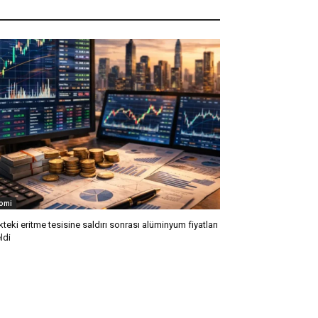
omi
kteki eritme tesisine saldırı sonrası alüminyum fiyatları
ldi