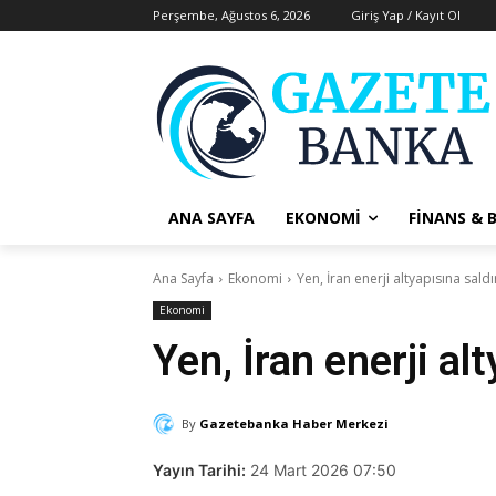
Perşembe, Ağustos 6, 2026
Giriş Yap / Kayıt Ol
ANA SAYFA
EKONOMI
FINANS & 
Ana Sayfa
Ekonomi
Yen, İran enerji altyapısına sald
Ekonomi
Yen, İran enerji al
By
Gazetebanka Haber Merkezi
Yayın Tarihi:
24 Mart 2026 07:50