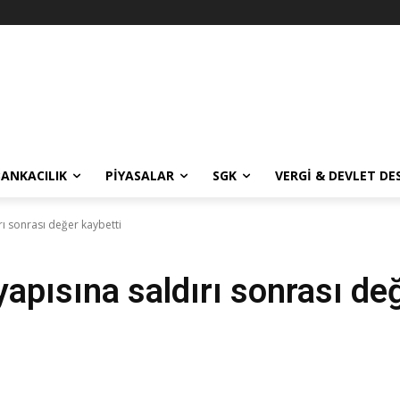
BANKACILIK
PIYASALAR
SGK
VERGI & DEVLET DE
ırı sonrası değer kaybetti
tyapısına saldırı sonrası de