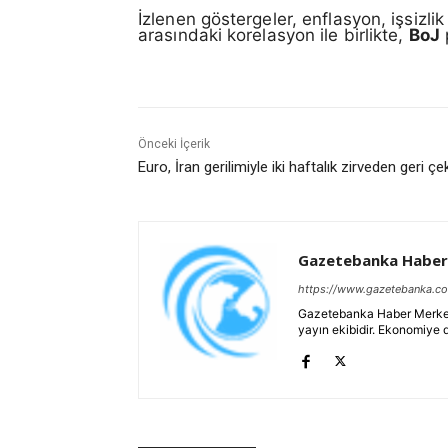
İzlenen göstergeler, enflasyon, işsizli
arasındaki korelasyon ile birlikte,
BoJ
p
Önceki İçerik
Euro, İran gerilimiyle iki haftalık zirveden geri çek
Gazetebanka Haber
https://www.gazetebanka.c
Gazetebanka Haber Merkezi, 
yayın ekibidir. Ekonomiye 