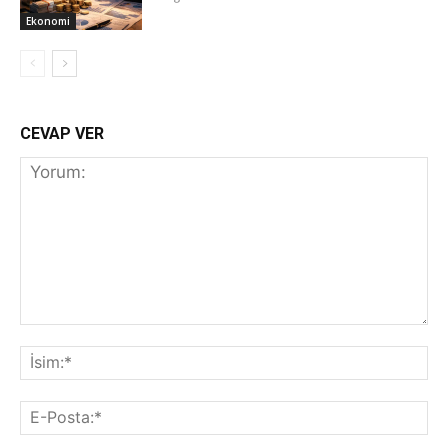
Ekonomi
CEVAP VER
Yorum:
İs
E-
Po