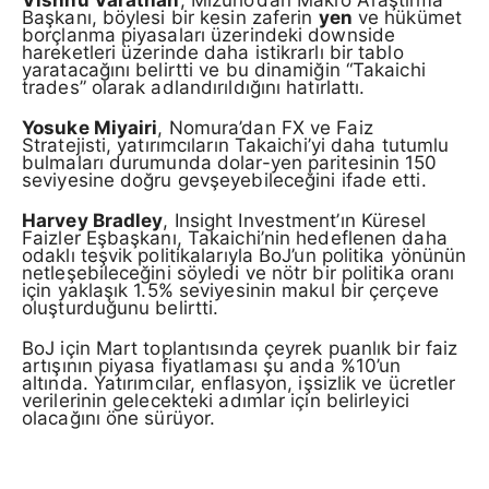
Başkanı, böylesi bir kesin zaferin
yen
ve hükümet
borçlanma piyasaları üzerindeki downs­ide
hareketleri üzerinde daha istikrarlı bir tablo
yaratacağını belirtti ve bu dinamiğin “Takaichi
trades” olarak adlandırıldığını hatırlattı.
Yosuke Miyairi
, Nomura’dan FX ve Faiz
Stratejisti, yatırımcıların Takaichi’yi daha tutumlu
bulmaları durumunda dolar-yen paritesinin 150
seviyesine doğru gevşeyebileceğini ifade etti.
Harvey Bradley
, Insight Investment’ın Küresel
Faizler Eşbaşkanı, Takaichi’nin hedeflenen daha
odaklı teşvik politikalarıyla BoJ’un politika yönünün
netleşebileceğini söyledi ve nötr bir politika oranı
için yaklaşık 1.5% seviyesinin makul bir çerçeve
oluşturduğunu belirtti.
BoJ için Mart toplantısında çeyrek puanlık bir faiz
artışının piyasa fiyatlaması şu anda %10’un
altında. Yatırımcılar, enflasyon, işsizlik ve ücretler
verilerinin gelecekteki adımlar için belirleyici
olacağını öne sürüyor.