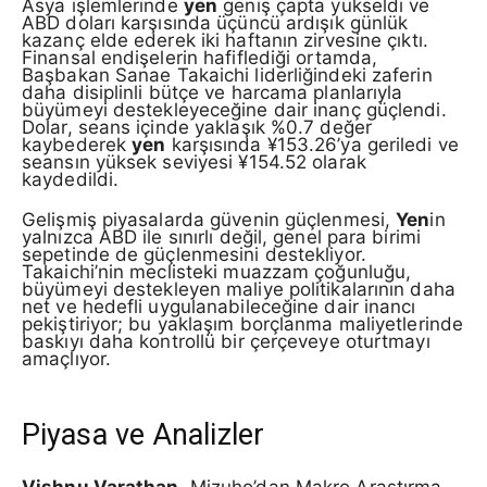
Asya işlemlerinde
yen
geniş çapta yükseldi ve
ABD doları karşısında üçüncü ardışık günlük
kazanç elde ederek iki haftanın zirvesine çıktı.
Finansal endişelerin hafiflediği ortamda,
Başbakan Sanae Takaichi liderliğindeki zaferin
daha disiplinli bütçe ve harcama planlarıyla
büyümeyi destekleyeceğine dair inanç güçlendi.
Dolar, seans içinde yaklaşık %0.7 değer
kaybederek
yen
karşısında ¥153.26’ya geriledi ve
seansın yüksek seviyesi ¥154.52 olarak
kaydedildi.
Gelişmiş piyasalarda güvenin güçlenmesi,
Yen
in
yalnızca ABD ile sınırlı değil, genel para birimi
sepetinde de güçlenmesini destekliyor.
Takaichi’nin meclisteki muazzam çoğunluğu,
büyümeyi destekleyen maliye politikalarının daha
net ve hedefli uygulanabileceğine dair inancı
pekiştiriyor; bu yaklaşım borçlanma maliyetlerinde
baskıyı daha kontrollü bir çerçeveye oturtmayı
amaçlıyor.
Piyasa ve Analizler
Vishnu Varathan
, Mizuho’dan Makro Araştırma