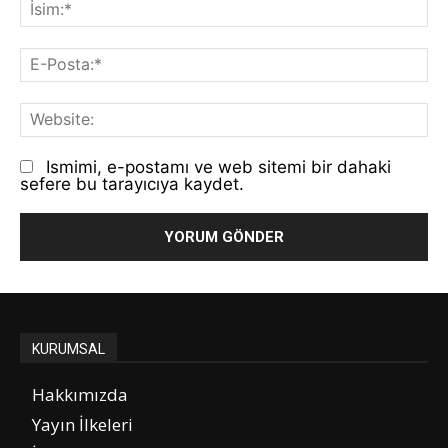
E-
Po
We
Ismimi, e-postamı ve web sitemi bir dahaki
sefere bu tarayıcıya kaydet.
KURUMSAL
Hakkımızda
Yayın İlkeleri