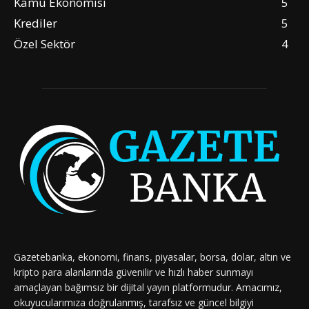
Kamu Ekonomisi
5
Krediler
5
Özel Sektör
4
Gazetebanka, ekonomi, finans, piyasalar, borsa, dolar, altın ve
kripto para alanlarında güvenilir ve hızlı haber sunmayı
amaçlayan bağımsız bir dijital yayın platformudur. Amacımız,
okuyucularımıza doğrulanmış, tarafsız ve güncel bilgiyi