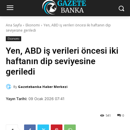
Ana Sayfa
Ekonomi
Yen, ABD iş verileri öncesi iki haftanın dip
seviyesine geriledi
Ekonomi
Yen, ABD iş verileri öncesi iki
haftanın dip seviyesine
geriledi
By
Gazetebanka Haber Merkezi
Yayın Tarihi:
09 Ocak 2026 07:41
541
0