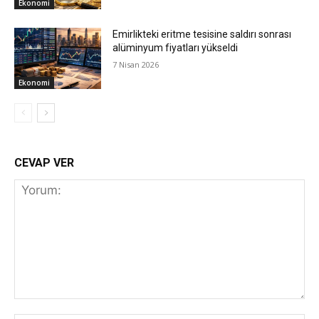
Ekonomi
Emirlikteki eritme tesisine saldırı sonrası
alüminyum fiyatları yükseldi
7 Nisan 2026
Ekonomi
CEVAP VER
Yorum:
İs