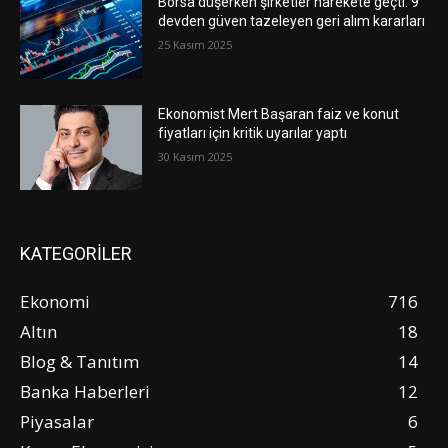
Borsa düşerken şirketler harekete geçti: 9
devden güven tazeleyen geri alım kararları
25 Kasım 2025
Ekonomist Mert Başaran faiz ve konut
fiyatları için kritik uyarılar yaptı
30 Kasım 2025
KATEGORİLER
Ekonomi
716
Altın
18
Blog & Tanıtım
14
Banka Haberleri
12
Piyasalar
6