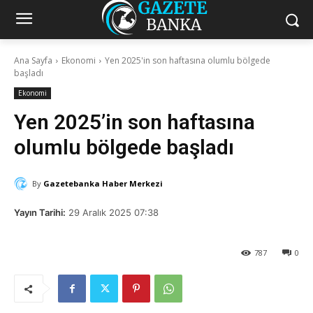
Ana Sayfa
Ekonomi
Yen 2025'in son haftasına olumlu bölgede
başladı
Ekonomi
Yen 2025’in son haftasına
olumlu bölgede başladı
By
Gazetebanka Haber Merkezi
Yayın Tarihi:
29 Aralık 2025 07:38
787
0