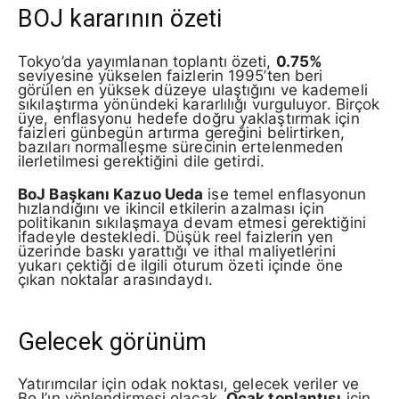
BOJ kararının özeti
Tokyo’da yayımlanan toplantı özeti,
0.75%
seviyesine yükselen faizlerin 1995’ten beri
görülen en yüksek düzeye ulaştığını ve kademeli
sıkılaştırma yönündeki kararlılığı vurguluyor. Birçok
üye, enflasyonu hedefe doğru yaklaştırmak için
faizleri günbegün artırma gereğini belirtirken,
bazıları normalleşme sürecinin ertelenmeden
ilerletilmesi gerektiğini dile getirdi.
BoJ Başkanı Kazuo Ueda
ise temel enflasyonun
hızlandığını ve ikincil etkilerin azalması için
politikanın sıkılaşmaya devam etmesi gerektiğini
ifadeyle destekledi. Düşük reel faizlerin yen
üzerinde baskı yarattığı ve ithal maliyetlerini
yukarı çektiği de ilgili oturum özeti içinde öne
çıkan noktalar arasındaydı.
Gelecek görünüm
Yatırımcılar için odak noktası, gelecek veriler ve
BoJ’ın yönlendirmesi olacak.
Ocak toplantısı
için