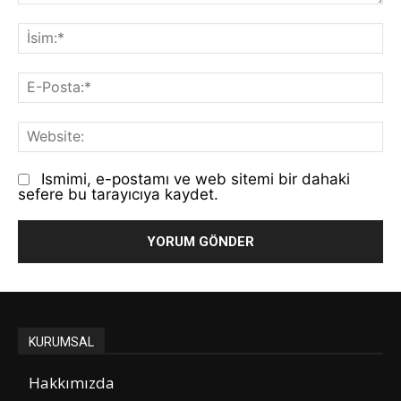
Yorum:
İs
E-
Po
We
Ismimi, e-postamı ve web sitemi bir dahaki
sefere bu tarayıcıya kaydet.
KURUMSAL
Hakkımızda