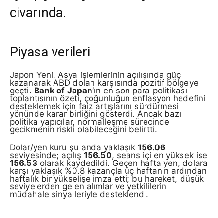
civarında.
Piyasa verileri
Japon Yeni, Asya işlemlerinin açılışında güç
kazanarak ABD doları karşısında pozitif bölgeye
geçti.
Bank of Japan
‘ın en son para politikası
toplantısının özeti, çoğunluğun enflasyon hedefini
desteklemek için faiz artışlarını sürdürmesi
yönünde karar birliğini gösterdi. Ancak bazı
politika yapıcılar, normalleşme sürecinde
gecikmenin riskli olabileceğini belirtti.
Dolar/yen kuru şu anda yaklaşık
156.06
seviyesinde; açılış
156.50
, seans içi en yüksek ise
156.53
olarak kaydedildi. Geçen hafta yen, dolara
karşı yaklaşık %0.8 kazançla üç haftanın ardından
haftalık bir yükselişe imza etti; bu hareket, düşük
seviyelerden gelen alımlar ve yetkililerin
müdahale sinyalleriyle desteklendi.