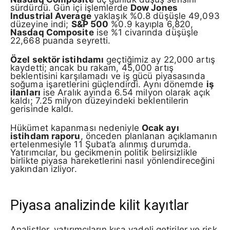
sürdürdü. Gün içi işlemlerde
Dow Jones
Industrial Average
yaklaşık %0.8 düşüşle 49,093
düzeyine indi;
S&P 500
%0.9 kayıpla 6,820,
Nasdaq Composite
ise %1 civarında düşüşle
22,668 puanda seyretti.
Özel sektör istihdamı
geçtiğimiz ay 22,000 artış
kaydetti; ancak bu rakam, 45,000 artış
beklentisini karşılamadı ve iş gücü piyasasında
soğuma işaretlerini güçlendirdi. Aynı dönemde
iş
ilanları
ise Aralık ayında 6.54 milyon olarak açık
kaldı; 7.25 milyon düzeyindeki beklentilerin
gerisinde kaldı.
Hükümet kapanması nedeniyle
Ocak ayı
istihdam raporu
, önceden planlanan açıklamanın
ertelenmesiyle 11 Şubat’a alınmış durumda.
Yatırımcılar, bu gecikmenin politik belirsizlikle
birlikte piyasa hareketlerini nasıl yönlendireceğini
yakından izliyor.
Piyasa analizinde kilit kayıtlar
Analistler, yatırımcıların kısa vadeli getiriler ve risk