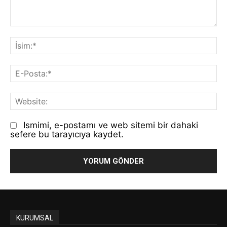
Yorum:
İs
E-
Po
We
Ismimi, e-postamı ve web sitemi bir dahaki
sefere bu tarayıcıya kaydet.
KURUMSAL