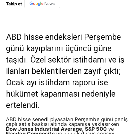
Takip et
ABD hisse endeksleri Perşembe
günü kayıplarını üçüncü güne
taşıdı. Özel sektör istihdamı ve iş
ilanları beklentilerden zayıf çıktı;
Ocak ayı istihdam raporu ise
hükümet kapanması nedeniyle
ertelendi.
ABD hisse senedi piyasaları Perşembe günü geniş
çaplı satış baskısı altında kapanışa yaklaşırken
Dow Jones Industrial Average
,
S&P 500
ve
Nasdaq Composite
üç günlük düşüş serisini