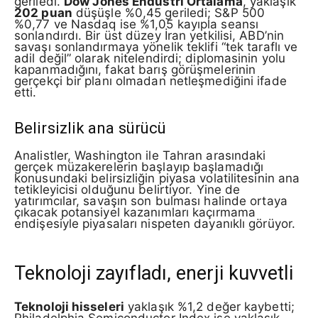
geriledi.
Dow Jones Endüstri Ortalama
, yaklaşık
202 puan
düşüşle %0,45 geriledi; S&P 500
%0,77 ve Nasdaq ise %1,05 kayıpla seansı
sonlandırdı. Bir üst düzey İran yetkilisi, ABD’nin
savaşı sonlandırmaya yönelik teklifi “tek taraflı ve
adil değil” olarak nitelendirdi; diplomasinin yolu
kapanmadığını, fakat barış görüşmelerinin
gerçekçi bir planı olmadan netleşmediğini ifade
etti.
Belirsizlik ana sürücü
Analistler, Washington ile Tahran arasındaki
gerçek müzakerelerin başlayıp başlamadığı
konusundaki belirsizliğin piyasa volatilitesinin ana
tetikleyicisi olduğunu belirtiyor. Yine de
yatırımcılar, savaşın son bulması halinde ortaya
çıkacak potansiyel kazanımları kaçırmama
endişesiyle piyasaları nispeten dayanıklı görüyor.
Teknoloji zayıfladı, enerji kuvvetli
Teknoloji hisseleri
yaklaşık %1,2 değer kaybetti;
Philadelphia Semiconductor Index ise yaklaşık