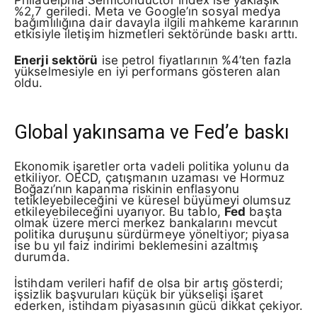
%2,7 geriledi. Meta ve Google’ın sosyal medya
bağımlılığına dair davayla ilgili mahkeme kararının
etkisiyle iletişim hizmetleri sektöründe baskı arttı.
Enerji sektörü
ise petrol fiyatlarının %4’ten fazla
yükselmesiyle en iyi performans gösteren alan
oldu.
Global yakınsama ve Fed’e baskı
Ekonomik işaretler orta vadeli politika yolunu da
etkiliyor. OECD, çatışmanın uzaması ve Hormuz
Boğazı’nın kapanma riskinin enflasyonu
tetikleyebileceğini ve küresel büyümeyi olumsuz
etkileyebileceğini uyarıyor. Bu tablo,
Fed
başta
olmak üzere merci merkez bankalarını mevcut
politika duruşunu sürdürmeye yöneltiyor; piyasa
ise bu yıl faiz indirimi beklemesini azaltmış
durumda.
İstihdam verileri hafif de olsa bir artış gösterdi;
işsizlik başvuruları küçük bir yükselişi işaret
ederken, istihdam piyasasının gücü dikkat çekiyor.