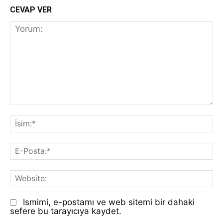
CEVAP VER
Yorum:
İs
E-
Po
We
Ismimi, e-postamı ve web sitemi bir dahaki
sefere bu tarayıcıya kaydet.