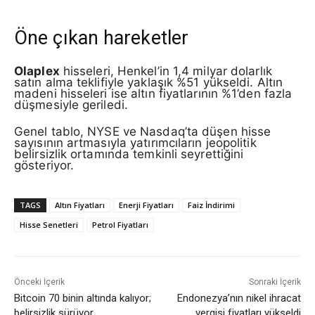
Öne çıkan hareketler
Olaplex
hisseleri, Henkel’in 1,4 milyar dolarlık
satın alma teklifiyle yaklaşık %51 yükseldi. Altın
madeni hisseleri ise altın fiyatlarının %1’den fazla
düşmesiyle geriledi.
Genel tablo, NYSE ve Nasdaq’ta düşen hisse
sayısının artmasıyla yatırımcıların jeopolitik
belirsizlik ortamında temkinli seyrettiğini
gösteriyor.
TAGS
Altın Fiyatları
Enerji Fiyatları
Faiz İndirimi
Hisse Senetleri
Petrol Fiyatları
Önceki İçerik
Sonraki İçerik
Bitcoin 70 binin altında kalıyor;
Endonezya’nın nikel ihracat
belirsizlik sürüyor
vergisi fiyatları yükseldi