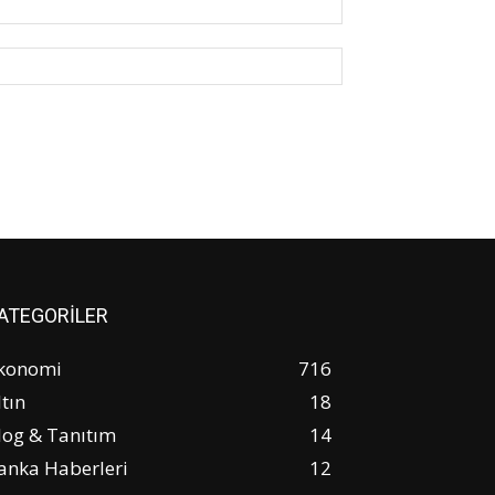
Posta:*
Website:
ATEGORİLER
konomi
716
ltın
18
log & Tanıtım
14
anka Haberleri
12