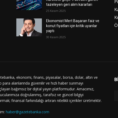
P
tazeleyen geri alım kararları
K
25 Kasım 2025
K
Ekonomist Mert Başaran faiz ve
Ö
konut fiyatları için kritik uyarılar
yaptı
30 Kasım 2025
tebanka, ekonomi, finans, piyasalar, borsa, dolar, altın ve
B
o para alanlarında güvenilir ve hızlı haber sunmayı
layan bağımsız bir dijital yayın platformudur. Amacımız,
ucularımıza doğrulanmış, tarafsız ve güncel bilgiyi
ırmak; finansal farkındalığı artıran nitelikli içerikler üretmektir.
şim:
haber@gazetebanka.com