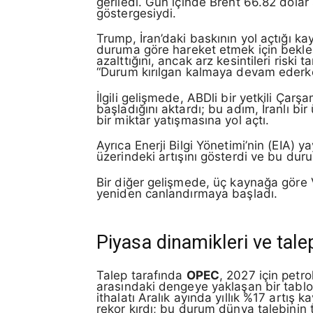
geriledi. Gün içinde Brent 66.82 dolar
göstergesiydi.
Trump, İran’daki baskının yol açtığı kay
duruma göre hareket etmek için beklem
azalttığını, ancak arz kesintileri ris
“Durum kırılgan kalmaya devam ederke
İlgili gelişmede, ABDli bir yetkili Ça
başladığını aktardı; bu adım, İranlı bi
bir miktar yatışmasına yol açtı.
Ayrıca Enerji Bilgi Yönetimi’nin (EIA) 
üzerindeki artışını gösterdi ve bu duru
Bir diğer gelişmede, üç kaynağa göre Ve
yeniden canlandırmaya başladı.
Piyasa dinamikleri ve talep
Talep tarafında
OPEC
, 2027 için petro
arasındaki dengeye yaklaşan bir tablo 
ithalatı Aralık ayında yıllık %17 artış
rekor kırdı; bu durum dünya talebinin