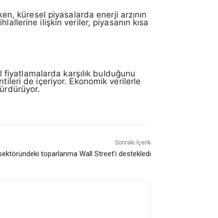
ken, küresel piyasalarda enerji arzının
hlallerine ilişkin veriler, piyasanın kısa
ıl fiyatlamalarda karşılık bulduğunu
ileri de içeriyor. Ekonomik verilerle
sürdürüyor.
Sonraki İçerik
sektöründeki toparlanma Wall Street’i destekledi