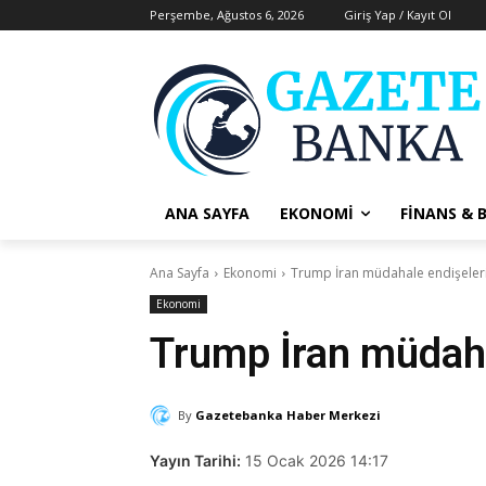
Perşembe, Ağustos 6, 2026
Giriş Yap / Kayıt Ol
ANA SAYFA
EKONOMI
FINANS & 
Ana Sayfa
Ekonomi
Trump İran müdahale endişelerin
Ekonomi
Trump İran müdahal
By
Gazetebanka Haber Merkezi
Yayın Tarihi:
15 Ocak 2026 14:17