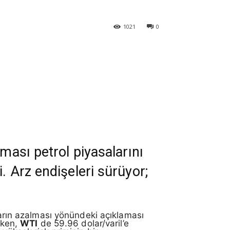
1021
0
ması petrol piyasalarını
. Arz endişeleri sürüyor;
pların azalması yönündeki açıklaması
rken,
WTI
de 59.96 dolar/varil’e