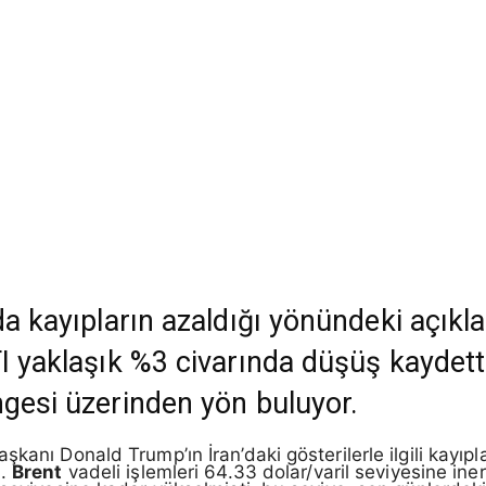
da kayıpların azaldığı yönündeki açıkla
I yaklaşık %3 civarında düşüş kaydetti
ngesi üzerinden yön buluyor.
şkanı Donald Trump’ın İran’daki gösterilerle ilgili kayı
i.
Brent
vadeli işlemleri 64.33 dolar/varil seviyesine ine