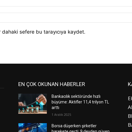
 dahaki sefere bu tarayıcıya kaydet.
EN ÇOK OKUNAN HABERLER
K
Bankacılık sektöründe hızlı
E
büyüme: Aktifler 11,4 trilyon TL
A
arttı
1 Aralık 2025
B
B
Borsa düşerken şirketler
harekete geçti: 9 devden güven