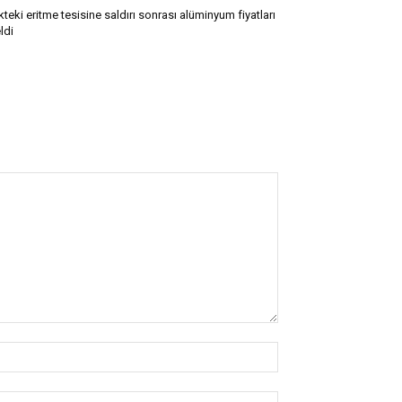
kteki eritme tesisine saldırı sonrası alüminyum fiyatları
ldi
İsim:*
E-