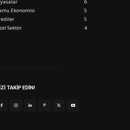
iyasalar
6
amu Ekonomisi
5
rediler
5
zel Sektör
4
İZİ TAKİP EDİN!