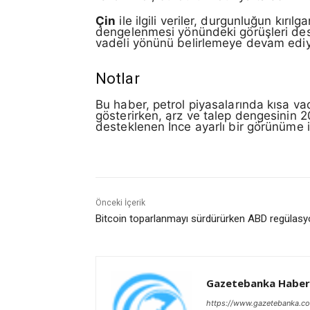
Çin
ile ilgili veriler, durgunluğun kır
dengelenmesi yönündeki görüşleri des
vadeli yönünü belirlemeye devam ediy
Notlar
Bu haber, petrol piyasalarında kısa vad
gösterirken, arz ve talep dengesinin 20
desteklenen İnce ayarlı bir görünüme i
Önceki İçerik
Bitcoin toparlanmayı sürdürürken ABD regülas
Gazetebanka Haber
https://www.gazetebanka.c