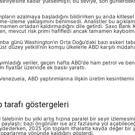
 seviyesine kadar yükselmişti; bu seviye, son günlerdeki 
ıpların azalmaya başladığını bildirirken şu anda kitlesel 
e-izleme yaklaşımını benimsedi. Analistler bu açıklamal
ki tamamen ortadan kaldırmadığını dile getirdi. Saxo Ban
n, mevcut risk primi hafifledi ancak tamamen kaybolma
rşamba günü Washington’ın Orta Doğu’daki bazı askeri ta
r üst düzey yetkili’nin komşu ülkelerle ABD karşıtı müdah
yayımladığı veriler, geçen hafta ABD’de ham petrol ve benz
m fiyatlar üzerinde ek baskı yarattı.
nezuela, ABD yaptırımlarına ilişkin üretim kesintilerini 
 tarafı göstergeleri
l talebinin bu yılki artış hızına paralel bir seyir izlemesi
paylaştı; bazı öngörüler ise arz fazlasına yol açabilece
 kaydederken, 2025 için toplam ithalatta kayda değer bir
 toparlanma yönünde kaldığını gösterdi.