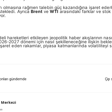
ılgan olmasına rağmen talebin güç kazandığına işaret eder
tekledi. Ayrıca
Brent
ve
WTI
arasındaki farklar ve stok i
or.
eli hareketleri etkileyen jeopolitik haber akışlarının nas
26-2027 dönemi için nasıl şekilleneceğine ilişkin beklent
şaret eden rakamlar, piyasa katmanlarında volatiliteyi 
yonları gündemde
Çip 
 Merkezi
om