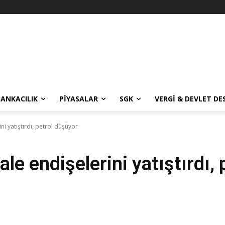
BANKACILIK
PIYASALAR
SGK
VERGI & DEVLET DE
i yatıştırdı, petrol düşüyor
e endişelerini yatıştırdı, 