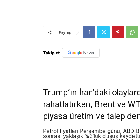
Paylaş
Takip et
Trump’ın İran’daki olaylar
rahatlatırken, Brent ve WT
piyasa üretim ve talep de
Petrol fiyatları Perşembe günü, ABD Ba
sonrası yaklaşık %3’lük düşüş kaydett