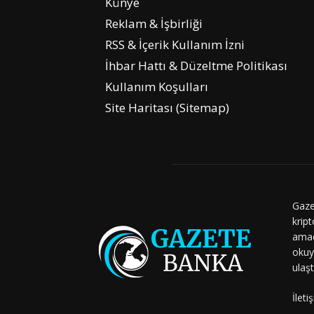
Künye
Reklam & İşbirliği
RSS & İçerik Kullanım İzni
İhbar Hattı & Düzeltme Politikası
Kullanım Koşulları
Site Haritası (Sitemap)
Gaze
kript
amaç
okuy
ulaşt
İleti