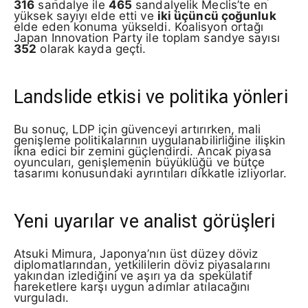
316
sandalye ile
465
sandalyelik Meclis’te en
yüksek sayıyı elde etti ve
iki üçüncü çoğunluk
elde eden konuma yükseldi. Koalisyon ortağı
Japan Innovation Party ile toplam sandye sayısı
352
olarak kayda geçti.
Landslide etkisi ve politika yönleri
Bu sonuç, LDP için güvenceyi artırırken, mali
genişleme politikalarının uygulanabilirliğine ilişkin
ikna edici bir zemini güçlendirdi. Ancak piyasa
oyuncuları, genişlemenin büyüklüğü ve bütçe
tasarımı konusundaki ayrıntıları dikkatle izliyorlar.
Yeni uyarılar ve analist görüşleri
Atsuki Mimura, Japonya’nın üst düzey döviz
diplomatlarından, yetkililerin döviz piyasalarını
yakından izlediğini ve aşırı ya da spekülatif
hareketlere karşı uygun adımlar atılacağını
vurguladı.