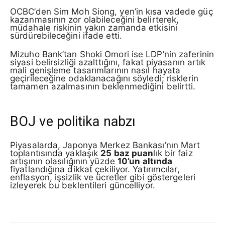
OCBC’den Sim Moh Siong, yen’in kısa vadede güç
kazanmasının zor olabileceğini belirterek,
müdahale riskinin yakın zamanda etkisini
sürdürebileceğini ifade etti.
Mizuho Bank’tan Shoki Omori ise LDP’nin zaferinin
siyasi belirsizliği azalttığını, fakat piyasanın artık
mali genişleme tasarımlarının nasıl hayata
geçirileceğine odaklanacağını söyledi; risklerin
tamamen azalmasının beklenmediğini belirtti.
BOJ ve politika nabzı
Piyasalarda, Japonya Merkez Bankası’nın Mart
toplantısında yaklaşık
25 baz puan
lık bir faiz
artışının olasılığının yüzde
10’un altında
fiyatlandığına dikkat çekiliyor. Yatırımcılar,
enflasyon, işsizlik ve ücretler gibi göstergeleri
izleyerek bu beklentileri güncelliyor.