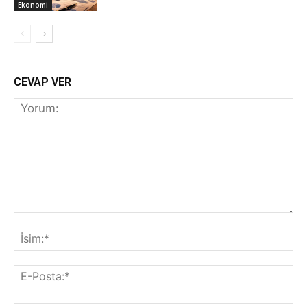
Ekonomi
CEVAP VER
Yorum:
İs
E-
Po