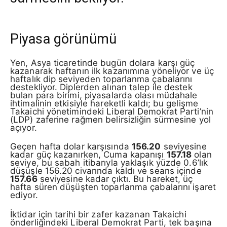
Piyasa görünümü
Yen, Asya ticaretinde bugün dolara karşı güç
kazanarak haftanın ilk kazanımına yöneliyor ve üç
haftalık dip seviyeden toparlanma çabalarını
destekliyor. Diplerden alınan talep ile destek
bulan para birimi, piyasalarda olası müdahale
ihtimalinin etkisiyle hareketli kaldı; bu gelişme
Takaichi yönetimindeki Liberal Demokrat Parti’nin
(LDP) zaferine rağmen belirsizliğin sürmesine yol
açıyor.
Geçen hafta dolar karşısında
156.20
seviyesine
kadar güç kazanırken, Cuma kapanışı
157.18
olan
seviye, bu sabah itibarıyla yaklaşık yüzde 0.6’lık
düşüşle 156.20 civarında kaldı ve seans içinde
157.66
seviyesine kadar çıktı. Bu hareket, üç
hafta süren düşüşten toparlanma çabalarını işaret
ediyor.
İktidar için tarihi bir zafer kazanan Takaichi
önderliğindeki Liberal Demokrat Parti, tek başına