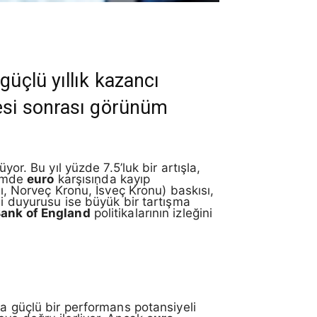
güçlü yıllık kazancı
çesi sonrası görünüm
or. Bu yıl yüzde 7.5’luk bir artışla,
nemde
euro
karşısında kayıp
gı, Norveç Kronu, İsveç Kronu) baskısı,
li duyurusu ise büyük bir tartışma
ank of England
politikalarının izleğini
da güçlü bir performans potansiyeli