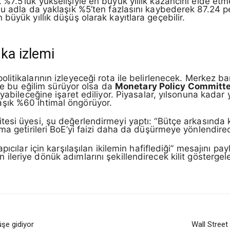
7.5’luk yükselişiyle en büyük yıllık kazancını elde etm
bu adla da yaklaşık %5’ten fazlasını kaybederek 87.24 p
büyük yıllık düşüş olarak kayıtlara geçebilir.
ka izlemi
olitikalarının izleyeceği rota ile belirlenecek. Merkez b
ere bu eğilim sürüyor olsa da
Monetary Policy Committ
ayabileceğine işaret ediliyor. Piyasalar, yılsonuna kada
aklaşık %60 ihtimal öngörüyor.
tesi üyesi, şu değerlendirmeyi yaptı: “Bütçe arkasında
ma getirileri BoE’yi faizi daha da düşürmeye yönlendire
ıcılar için karşılaşılan ikilemin hafiflediği” mesajını pa
n ileriye dönük adımlarını şekillendirecek kilit göstergele
üşe gidiyor
Wall Street