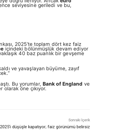
eye doğru ilerliyor. Ancak
euro
ence seviyesine geriledi ve bu,
ankası, 2025’te toplam dört kez faiz
ee
içindeki bölünmüşlük devam ediyor
r yaklaşık 40 baz puanlık bir gevşeme
 kaldı ve yavaşlayan büyüme, zayıf
cek.”
ylaştı. Bu yorumlar,
Bank of England
ve
r olarak öne çıkıyor.
Sonraki İçerik
 2025’i düşüşle kapatıyor; faiz görünümü belirsiz