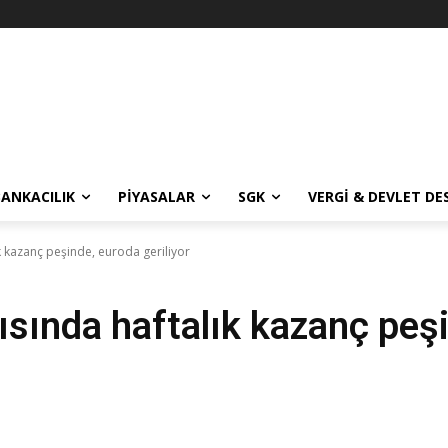
BANKACILIK
PIYASALAR
SGK
VERGI & DEVLET DE
ık kazanç peşinde, euroda geriliyor
şısında haftalık kazanç peş