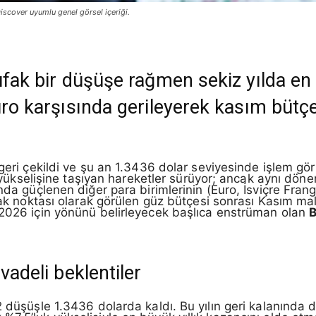
iscover uyumlu genel görsel içeriği.
ufak bir düşüşe rağmen sekiz yılda en 
euro karşısında gerileyerek kasım büt
geri çekildi ve şu an 1.3436 dolar seviyesinde işlem görüy
lık yükselişine taşıyan hareketler sürüyor; ancak aynı dö
nda güçlenen diğer para birimlerinin (Euro, İsviçre Fran
odak noktası olarak görülen güz bütçesi sonrası Kasım ma
 2026 için yönünü belirleyecek başlıca enstrüman olan
B
vadeli beklentiler
2 düşüşle 1.3436 dolarda kaldı. Bu yılın geri kalanında 