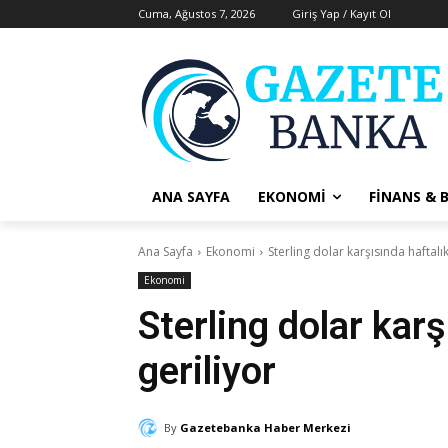
Cuma, Ağustos 7, 2026
Giriş Yap / Kayıt Ol
ANA SAYFA
EKONOMI
FINANS & 
Ana Sayfa
Ekonomi
Sterling dolar karşısında haftal
Ekonomi
Sterling dolar kar
geriliyor
By
Gazetebanka Haber Merkezi