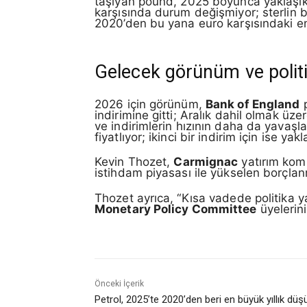
taşıyan pound, 2025 boyunca yaklaşık %
karşısında durum değişmiyor; sterlin 
2020’den bu yana euro karşısındaki en 
Gelecek görünüm ve politi
2026 için görünüm,
Bank of England
p
indirimine gitti; Aralık dahil olmak üz
ve indirimlerin hızının daha da yavaşl
fiyatlıyor; ikinci bir indirim için ise y
Kevin Thozet,
Carmignac
yatırım komi
istihdam piyasası ile yükselen borçlan
Thozet ayrıca, “Kısa vadede politika yap
Monetary Policy Committee
üyelerini
Önceki İçerik
Petrol, 2025’te 2020’den beri en büyük yıllık düş