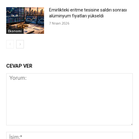
Emirlikteki eritme tesisine saldırı sonrası
alüminyum fiyatları yükseldi
7 Nisan 2026
Ekonomi
CEVAP VER
Yorum:
İs