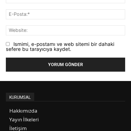
E-
Po
We
Ismimi, e-postamı ve web sitemi bir dahaki
sefere bu tarayıcıya kaydet.
KURUMSAL
Hakkımızda
Yayın İlkeleri
İletişim