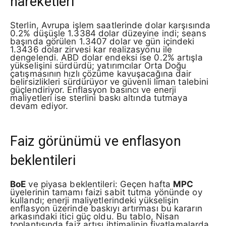
hareketleri
Sterlin, Avrupa işlem saatlerinde dolar karşısında
0.2% düşüşle 1.3384 dolar düzeyine indi; seans
başında görülen 1.3407 dolar ve gün içindeki
1.3436 dolar zirvesi kar realizasyonu ile
dengelendi. ABD dolar endeksi ise 0.2% artışla
yükselişini sürdürdü; yatırımcılar Orta Doğu
çatışmasının hızlı çözüme kavuşacağına dair
belirsizlikleri sürdürüyor ve güvenli liman talebini
güçlendiriyor. Enflasyon basıncı ve enerji
maliyetleri ise sterlini baskı altında tutmaya
devam ediyor.
Faiz görünümü ve enflasyon
beklentileri
BoE
ve piyasa beklentileri: Geçen hafta
MPC
üyelerinin tamamı faizi sabit tutma yönünde oy
kullandı; enerji maliyetlerindeki yükselişin
enflasyon üzerinde baskıyı artırması bu kararın
arkasındaki itici güç oldu. Bu tablo, Nisan
toplantısında faiz artışı ihtimalinin fiyatlamalarda