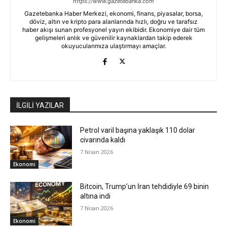
https://www.gazetebanka.com
Gazetebanka Haber Merkezi, ekonomi, finans, piyasalar, borsa,
döviz, altın ve kripto para alanlarında hızlı, doğru ve tarafsız
haber akışı sunan profesyonel yayın ekibidir. Ekonomiye dair tüm
gelişmeleri anlık ve güvenilir kaynaklardan takip ederek
okuyucularımıza ulaştırmayı amaçlar.
İLGİLİ YAZILAR
Petrol varil başına yaklaşık 110 dolar
civarında kaldı
7 Nisan 2026
Ekonomi
Bitcoin, Trump’un İran tehdidiyle 69 binin
altına indi
7 Nisan 2026
Ekonomi