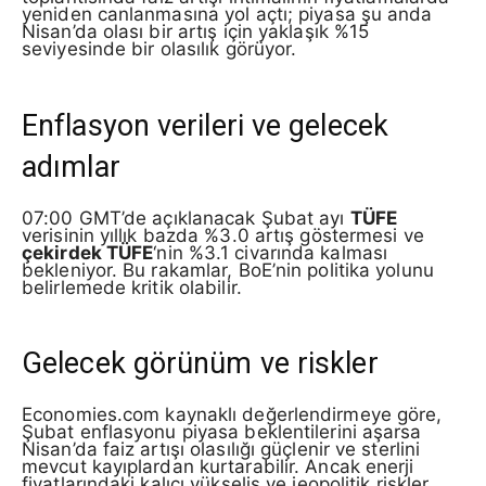
yeniden canlanmasına yol açtı; piyasa şu anda
Nisan’da olası bir artış için yaklaşık %15
seviyesinde bir olasılık görüyor.
Enflasyon verileri ve gelecek
adımlar
07:00 GMT’de açıklanacak Şubat ayı
TÜFE
verisinin yıllık bazda %3.0 artış göstermesi ve
çekirdek TÜFE
‘nin %3.1 civarında kalması
bekleniyor. Bu rakamlar, BoE’nin politika yolunu
belirlemede kritik olabilir.
Gelecek görünüm ve riskler
Economies.com kaynaklı değerlendirmeye göre,
Şubat enflasyonu piyasa beklentilerini aşarsa
Nisan’da faiz artışı olasılığı güçlenir ve sterlini
mevcut kayıplardan kurtarabilir. Ancak enerji
fiyatlarındaki kalıcı yükseliş ve jeopolitik riskler