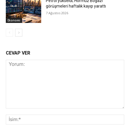
Petrol yükseldi; Hormuz Boğazı
görüşmeleri haftalık kayıp yarattı
7 Ağustos 2026
Ekonomi
CEVAP VER
Yorum:
İs