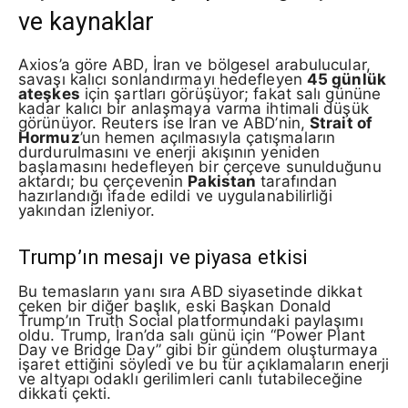
ve kaynaklar
Axios’a göre ABD, İran ve bölgesel arabulucular,
savaşı kalıcı sonlandırmayı hedefleyen
45 günlük
ateşkes
için şartları görüşüyor; fakat salı gününe
kadar kalıcı bir anlaşmaya varma ihtimali düşük
görünüyor. Reuters ise İran ve ABD’nin,
Strait of
Hormuz
’un hemen açılmasıyla çatışmaların
durdurulmasını ve enerji akışının yeniden
başlamasını hedefleyen bir çerçeve sunulduğunu
aktardı; bu çerçevenin
Pakistan
tarafından
hazırlandığı ifade edildi ve uygulanabilirliği
yakından izleniyor.
Trump’ın mesajı ve piyasa etkisi
Bu temasların yanı sıra ABD siyasetinde dikkat
çeken bir diğer başlık, eski Başkan Donald
Trump’ın Truth Social platformundaki paylaşımı
oldu. Trump, İran’da salı günü için “Power Plant
Day ve Bridge Day” gibi bir gündem oluşturmaya
işaret ettiğini söyledi ve bu tür açıklamaların enerji
ve altyapı odaklı gerilimleri canlı tutabileceğine
dikkati çekti.