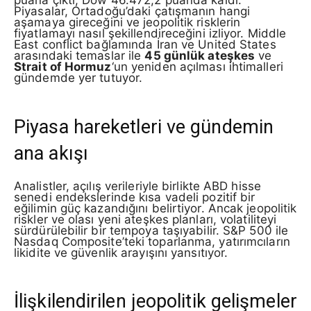
puana çıktı; Dow 46.472,2 puanda kaldı.
Piyasalar, Ortadoğu’daki çatışmanın hangi
aşamaya gireceğini ve jeopolitik risklerin
fiyatlamayı nasıl şekillendireceğini izliyor. Middle
East conflict bağlamında İran ve United States
arasındaki temaslar ile
45 günlük ateşkes
ve
Strait of Hormuz
‘un yeniden açılması ihtimalleri
gündemde yer tutuyor.
Piyasa hareketleri ve gündemin
ana akışı
Analistler, açılış verileriyle birlikte ABD hisse
senedi endekslerinde kısa vadeli pozitif bir
eğilimin güç kazandığını belirtiyor. Ancak jeopolitik
riskler ve olası yeni ateşkes planları, volatiliteyi
sürdürülebilir bir tempoya taşıyabilir. S&P 500 ile
Nasdaq Composite’teki toparlanma, yatırımcıların
likidite ve güvenlik arayışını yansıtıyor.
İlişkilendirilen jeopolitik gelişmeler