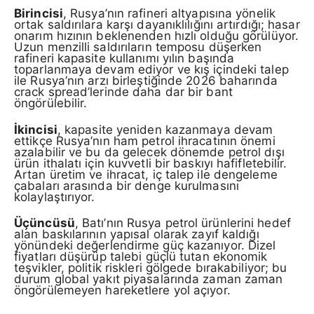
Birincisi
, Rusya’nın rafineri altyapısına yönelik
ortak saldırılara karşı dayanıklılığını artırdığı; hasar
onarım hızının beklenenden hızlı olduğu görülüyor.
Uzun menzilli saldırıların temposu düşerken
rafineri kapasite kullanımı yılın başında
toparlanmaya devam ediyor ve kış içindeki talep
ile Rusya’nın arzı birleştiğinde 2026 baharında
crack spread’lerinde daha dar bir bant
öngörülebilir.
İkincisi
, kapasite yeniden kazanmaya devam
ettikçe Rusya’nın ham petrol ihracatının önemi
azalabilir ve bu da gelecek dönemde petrol dışı
ürün ithalatı için kuvvetli bir baskıyı hafifletebilir.
Artan üretim ve ihracat, iç talep ile dengeleme
çabaları arasında bir denge kurulmasını
kolaylaştırıyor.
Üçüncüsü
, Batı’nın Rusya petrol ürünlerini hedef
alan baskılarının yapısal olarak zayıf kaldığı
yönündeki değerlendirme güç kazanıyor. Dizel
fiyatları düşürüp talebi güçlü tutan ekonomik
teşvikler, politik riskleri gölgede bırakabiliyor; bu
durum global yakıt piyasalarında zaman zaman
öngörülemeyen hareketlere yol açıyor.