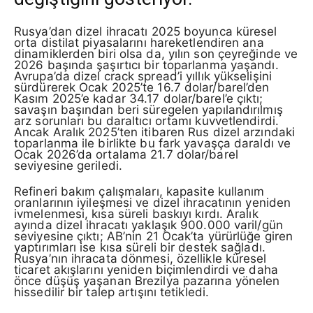
Rusya’dan dizel ihracatı 2025 boyunca küresel
orta distilat piyasalarını hareketlendiren ana
dinamiklerden biri olsa da, yılın son çeyreğinde ve
2026 başında şaşırtıcı bir toparlanma yaşandı.
Avrupa’da dizel crack spread’i yıllık yükselişini
sürdürerek Ocak 2025’te 16.7 dolar/barel’den
Kasım 2025’e kadar 34.17 dolar/barel’e çıktı;
savaşın başından beri süregelen yapılandırılmış
arz sorunları bu daraltıcı ortamı kuvvetlendirdi.
Ancak Aralık 2025’ten itibaren Rus dizel arzındaki
toparlanma ile birlikte bu fark yavaşça daraldı ve
Ocak 2026’da ortalama 21.7 dolar/barel
seviyesine geriledi.
Refineri bakım çalışmaları, kapasite kullanım
oranlarının iyileşmesi ve dizel ihracatının yeniden
ivmelenmesi, kısa süreli baskıyı kırdı. Aralık
ayında dizel ihracatı yaklaşık 900.000 varil/gün
seviyesine çıktı; AB’nin 21 Ocak’ta yürürlüğe giren
yaptırımları ise kısa süreli bir destek sağladı.
Rusya’nın ihracata dönmesi, özellikle küresel
ticaret akışlarını yeniden biçimlendirdi ve daha
önce düşüş yaşanan Brezilya pazarına yönelen
hissedilir bir talep artışını tetikledi.