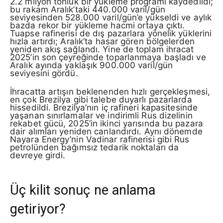
2.2 milyon tonluk bir yükleme programı kaydedildi;
bu rakam Aralık’taki 440.000 varil/gün
seviyesinden 528.000 varil/gün’e yükseldi ve aylık
bazda rekor bir yükleme hacmi ortaya çıktı.
Tuapse rafinerisi de dış pazarlara yönelik yüklerini
hızla artırdı; Aralık’ta hasar gören bölgelerden
yeniden akış sağlandı. Yine de toplam ihracat
2025’in son çeyreğinde toparlanmaya başladı ve
Aralık ayında yaklaşık 900.000 varil/gün
seviyesini gördü.
İhracatta artışın beklenenden hızlı gerçekleşmesi,
en çok Brezilya gibi talebe duyarlı pazarlarda
hissedildi. Brezilya’nın iç rafineri kapasitesinde
yaşanan sınırlamalar ve indirimli Rus dizelinin
rekabet gücü, 2025’in ikinci yarısında bu pazara
dair alımları yeniden canlandırdı. Aynı dönemde
Nayara Energy’nin Vadinar rafinerisi gibi Rus
petrolünden bağımsız tedarik noktaları da
devreye girdi.
Üç kilit sonuç ne anlama
getiriyor?