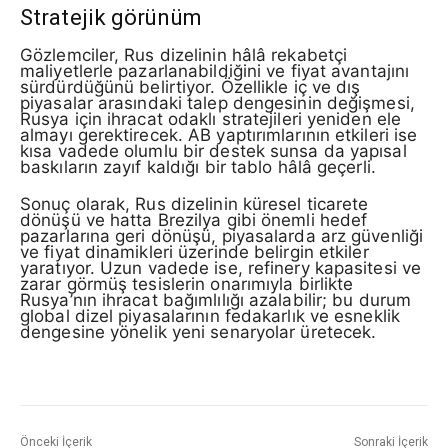
Stratejik görünüm
Gözlemciler, Rus dizelinin hâlâ rekabetçi
maliyetlerle pazarlanabildiğini ve fiyat avantajını
sürdürdüğünü belirtiyor. Özellikle iç ve dış
piyasalar arasındaki talep dengesinin değişmesi,
Rusya için ihracat odaklı stratejileri yeniden ele
almayı gerektirecek. AB yaptırımlarının etkileri ise
kısa vadede olumlu bir destek sunsa da yapısal
baskıların zayıf kaldığı bir tablo hâlâ geçerli.
Sonuç olarak, Rus dizelinin küresel ticarete
dönüşü ve hatta Brezilya gibi önemli hedef
pazarlarına geri dönüşü, piyasalarda arz güvenliği
ve fiyat dinamikleri üzerinde belirgin etkiler
yaratıyor. Uzun vadede ise, refinery kapasitesi ve
zarar görmüş tesislerin onarımıyla birlikte
Rusya’nın ihracat bağımlılığı azalabilir; bu durum
global dizel piyasalarının fedakarlık ve esneklik
dengesine yönelik yeni senaryolar üretecek.
Önceki İçerik
Sonraki İçerik