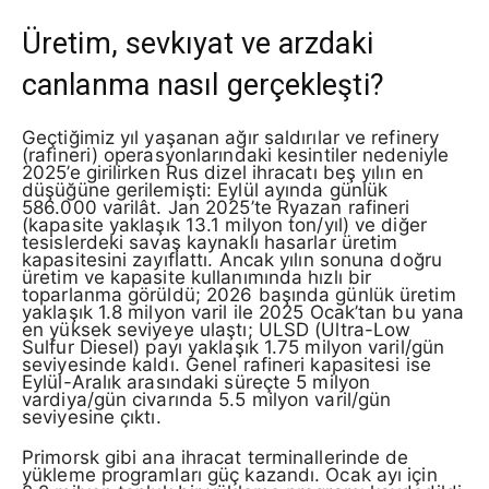
Üretim, sevkıyat ve arzdaki
canlanma nasıl gerçekleşti?
Geçtiğimiz yıl yaşanan ağır saldırılar ve refinery
(rafineri) operasyonlarındaki kesintiler nedeniyle
2025’e girilirken Rus dizel ihracatı beş yılın en
düşüğüne gerilemişti: Eylül ayında günlük
586.000 varilât. Jan 2025’te Ryazan rafineri
(kapasite yaklaşık 13.1 milyon ton/yıl) ve diğer
tesislerdeki savaş kaynaklı hasarlar üretim
kapasitesini zayıflattı. Ancak yılın sonuna doğru
üretim ve kapasite kullanımında hızlı bir
toparlanma görüldü; 2026 başında günlük üretim
yaklaşık 1.8 milyon varil ile 2025 Ocak’tan bu yana
en yüksek seviyeye ulaştı; ULSD (Ultra-Low
Sulfur Diesel) payı yaklaşık 1.75 milyon varil/gün
seviyesinde kaldı. Genel rafineri kapasitesi ise
Eylül-Aralık arasındaki süreçte 5 milyon
vardiya/gün civarında 5.5 milyon varil/gün
seviyesine çıktı.
Primorsk gibi ana ihracat terminallerinde de
yükleme programları güç kazandı. Ocak ayı için