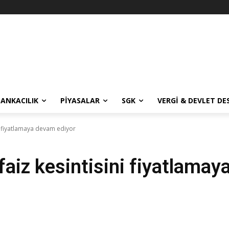
BANKACILIK
PIYASALAR
SGK
VERGI & DEVLET DE
ini fiyatlamaya devam ediyor
 faiz kesintisini fiyatlama