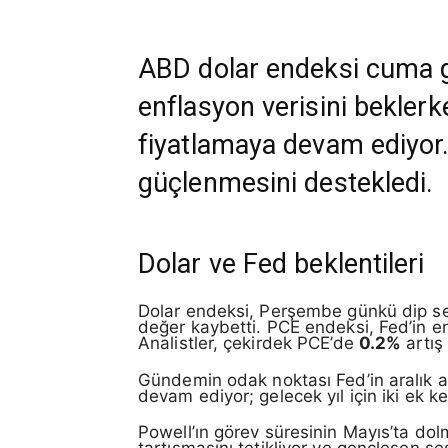
ABD dolar endeksi cuma gü
enflasyon verisini beklerk
fiyatlamaya devam ediyor.
güçlenmesini destekledi.
Dolar ve Fed beklentileri
Dolar endeksi, Perşembe günkü dip se
değer kaybetti. PCE endeksi, Fed’in en
Analistler, çekirdek PCE’de
0.2%
artış
Gündemin odak noktası Fed’in aralık a
devam ediyor; gelecek yıl için iki ek ke
Powell’ın görev süresinin Mayıs’ta dolm
tartışmasını tetikliyor ve gençleşen se