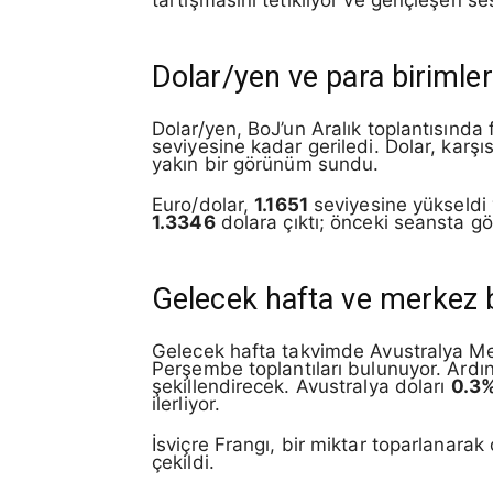
Dolar/yen ve para birimler
Dolar/yen, BoJ’un Aralık toplantısında f
seviyesine kadar geriledi. Dolar, kar
yakın bir görünüm sundu.
Euro/dolar,
1.1651
seviyesine yükseld
1.3346
dolara çıktı; önceki seansta gör
Gelecek hafta ve merkez 
Gelecek hafta takvimde Avustralya Me
Perşembe toplantıları bulunuyor. Ardı
şekillendirecek. Avustralya doları
0.3
ilerliyor.
İsviçre Frangı, bir miktar toparlanarak
çekildi.