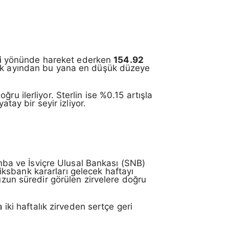
i
yönünde hareket ederken
154.92
Ocak ayından bu yana en düşük düzeye
ğru ilerliyor. Sterlin ise %0.15 artışla
atay bir seyir izliyor.
ba ve İsviçre Ulusal Bankası (SNB)
ksbank kararları gelecek haftayı
uzun süredir görülen zirvelere doğru
 iki haftalık zirveden sertçe geri