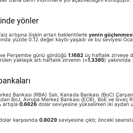
inde yönler
aiz artışına ilişkin artan beklentilerle
yenin güçlenmes
şısında yüzde 0.12 değer kaybı yaşadı ve bu seviyesi 
i ve Perşembe günü gördüğü
1.1682
üç haftalık zirveye do
ülen yaklaşık altı haftalık zirvenin (≈
1.3385
) yakınında y
bankaları
rkez Bankası (RBA) Salı, Kanada Bankası (BoC) Çarşam
ndan BoJ, Avrupa Merkez Bankası (ECB), BoE ve İsveç Ri
%
artışla
0.6626
dolar seviyesine yükselirken iki aydan 
 dolar karşısında
0.8029
seviyesine çıktı; önceki seansta