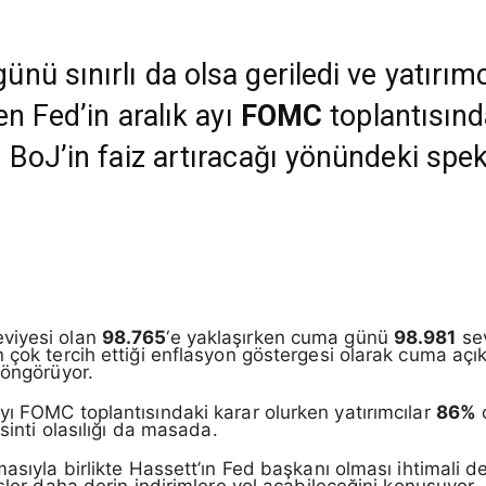
nü sınırlı da olsa geriledi ve yatırım
en Fed’in aralık ayı
FOMC
toplantısın
 BoJ’in faiz artıracağı yönündeki spe
viyesi olan
98.765
‘e yaklaşırken cuma günü
98.981
sev
 çok tercih ettiği enflasyon göstergesi olarak cuma açıkl
 öngörüyor.
yı FOMC toplantısındaki karar olurken yatırımcılar
86%
o
sinti olasılığı da masada.
asıyla birlikte Hassett’ın Fed başkanı olması ihtimali de
sler daha derin indirimlere yol açabileceğini konuşuyor.