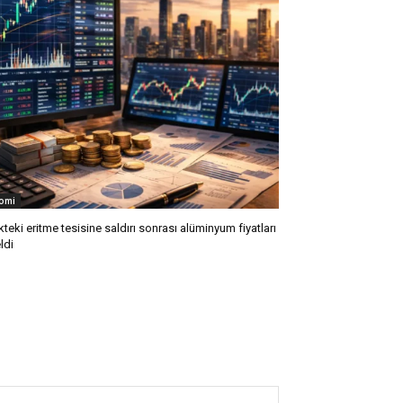
omi
kteki eritme tesisine saldırı sonrası alüminyum fiyatları
ldi