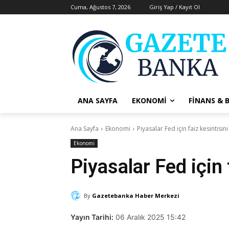
Cuma, Ağustos 7, 2026
Giriş Yap / Kayıt Ol
ANA SAYFA
EKONOMI
FINANS & 
Ana Sayfa
Ekonomi
Piyasalar Fed için faiz kesintis
Ekonomi
Piyasalar Fed için
By
Gazetebanka Haber Merkezi
Yayın Tarihi:
06 Aralık 2025 15:42