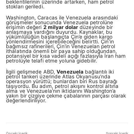
beklentilerinin üzerinde artarken, ham petrol
stokları geriledi.
Washington, Caracas ile Venezuela arasındaki
görüşmeler sonucunda Venezuela petrolüne
erişimin değeri
2 milyar dolar
düzeyinde bir
anlaşmaya vardığını duyurdu. Kaynaklar, bu
yükümlülüğün başlangıçta Çin’e giden kargo
yönlendirmesini içerebileceğini belirtti. Çin’in
bağımsız rafinerileri, Çin’in Venezuelan petrol
ithalatında önemli bir paya sahip olduğundan,
potansiyel bir kısa vadeli açığı fazlasıyla İran ham
petrolüyle telafi etme yoluna gidebilir.
İlgili gelişmede ABD,
Venezuela
bağlantılı iki
petrol tankeri üzerinde Atlas Okyanusu’nda
operasyon yürüttü; bunlardan biri Rus bayrağı
taşıyordu. Bu adım, petrol akışını kontrol altına
alma ve Venezuela’nın iktidarını Washington’a
yakın bir çizgiye çekme çabalarının parçası olarak
değerlendiriliyor.
Önceki İçerik
Sonraki İçerik