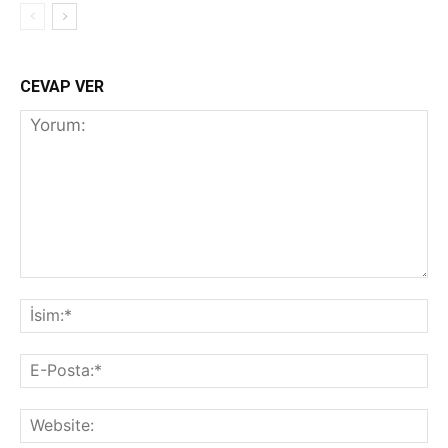
CEVAP VER
Yorum:
İs
E-
Po
We