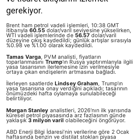
gerekiyor.
Brent ham petrol vadeli işlemleri, 10:38 GMT
itibarıyla
60.55
dolar/varil seviyesine yükselirken,
WTI vadeli işlemlerinde de
56.57
dolar/varil
düzeyine çıkış kaydedildi; günlük artışlar sırasıyla
%0.98 ve %1.00 olarak kaydedildi.
Tamas Varga
, PVM analisti, fiyatların
toparlanmasını
Trump
‘ın Rusya yaptırımlarıyla ilgili
yasa tasarısının ilerlemesine izin verilmesiyle
ortaya çıkan endişelerin artmasına bağladı.
İlerleyen saatlerde
Lindsey Graham
, Trump’ın
yasa tasarısına onay verdiğini açıkladı; tasarının
önümüzdeki hafta oylamaya sunulabileceği
belirtiliyor.
Morgan Stanley
analistleri, 2026’nın ilk yarısında
küresel petrol piyasasında arz fazlasının günde
yaklaşık
3 milyon varil
olabileceğini öngörüyor.
ABD Enerji Bilgi İdaresi’nin verilerine göre 2 Ocak
haftasında benzin ve distilat stokları piyasa