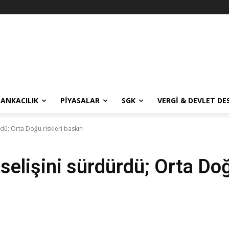
BANKACILIK
PIYASALAR
SGK
VERGI & DEVLET DE
ürdü; Orta Doğu riskleri baskın
kselişini sürdürdü; Orta Do