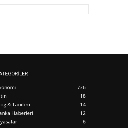
Website:
ATEGORİLER
konomi
736
ltın
18
log & Tanıtım
14
anka Haberleri
12
iyasalar
6