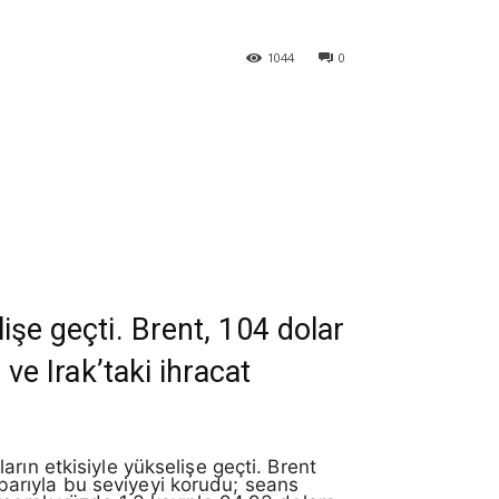
1044
0
lişe geçti. Brent, 104 dolar
 ve Irak’taki ihracat
ıların etkisiyle yükselişe geçti. Brent
tibarıyla bu seviyeyi korudu; seans