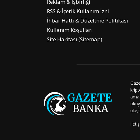
Reklam & İşbirliği
RSS & İçerik Kullanım İzni
İhbar Hattı & Düzeltme Politikası
Kullanım Koşulları
Site Haritası (Sitemap)
Gaze
kript
amaç
okuy
ulaşt
İleti