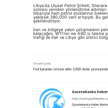
Libya’da Ulusal Petrol Şirketi, Sharar
sonrası yeniden yönlendirme adımları a
itibarıyla ham petrol stoklarının bekle
yaklaşık 380,000 varil artışıydı. Bu gel
şekillendiriyor.
İran ve bölgeye yakın çatışmaların petro
kalacağını, WTI’nın ise ABD iç talebe 
trafiği ile Irak ve Libya gibi üretici bö
Önceki İçerik
Fed kararları öncesi altın 5.000 dolar çevresinde
Gazetebanka Haber
https://www.gazetebanka.c
Gazetebanka Haber Merkezi, 