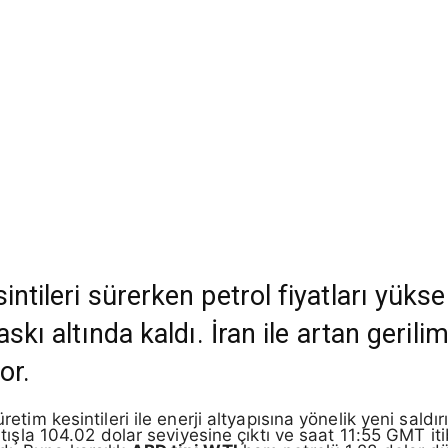
ntileri sürerken petrol fiyatları yükse
skı altında kaldı. İran ile artan gerilim
or.
retim kesintileri ile enerji altyapısına yönelik yeni saldır
 artışla 104.02 dolar seviyesine çıktı ve saat 11:55 GMT i