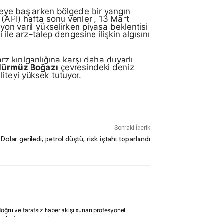
rmeye başlarken bölgede bir yangın
(API) hafta sonu verileri, 13 Mart
lyon varil yükselirken piyasa beklentisi
 ile arz–talep dengesine ilişkin algısını
rz kırılganlığına karşı daha duyarlı
ürmüz Boğazı
çevresindeki deniz
iliteyi yüksek tutuyor.
Sonraki İçerik
Dolar geriledi; petrol düştü, risk iştahı toparlandı
 doğru ve tarafsız haber akışı sunan profesyonel