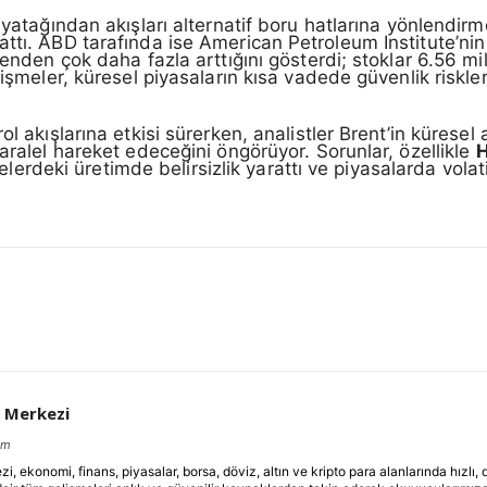
a yatağından akışları alternatif boru hatlarına yönlendi
ttı. ABD tarafında ise American Petroleum Institute’nin 
nenden çok daha fazla arttığını gösterdi; stoklar 6.56 mi
işmeler, küresel piyasaların kısa vadede güvenlik riskleri
l akışlarına etkisi sürerken, analistler Brent’in küresel a
paralel hareket edeceğini öngörüyor. Sorunlar, özellikle
H
lgelerdeki üretimde belirsizlik yarattı ve piyasalarda volat
 Merkezi
om
ekonomi, finans, piyasalar, borsa, döviz, altın ve kripto para alanlarında hızlı,