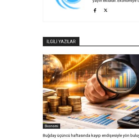
yayın ekibidir. Ekonomiye 
İLGİLİ YAZILAR
Ekonomi
Buğday üçüncü haftasında kayıp endişesiyle yön bulu