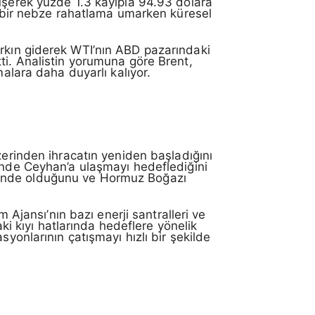
şerek yüzde 1.3 kayıpla 94.93 dolara
la bir nebze rahatlama umarken küresel
rkın giderek WTI’nın ABD pazarındaki
ti. Analistin yorumuna göre Brent,
malara daha duyarlı kalıyor.
zerinden ihracatın yeniden başladığını
sinde Ceyhan’a ulaşmayı hedeflediğini
 birinde olduğunu ve Hormuz Boğazı
 Ajansı’nın bazı enerji santralleri ve
aki kıyı hatlarında hedeflere yönelik
yonlarının çatışmayı hızlı bir şekilde