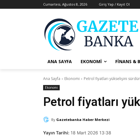
Cumartesi, Ağustos 8, 2026
Giriş Yap / Kayıt Ol
ANA SAYFA
EKONOMI
FINANS & 
Ana Sayfa
Ekonomi
Petrol fiyatları yükselişini sürd
Ekonomi
Petrol fiyatları yü
By
Gazetebanka Haber Merkezi
Yayın Tarihi:
18 Mart 2026 13:38