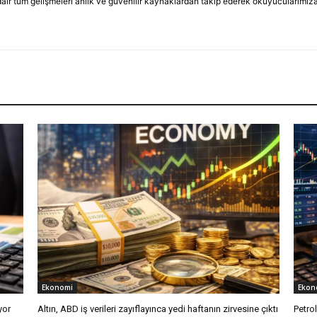
dair tüm gelişmeleri anlık ve güvenilir kaynaklardan takip ederek okuyucularımıza
Ekonomi
Ekon
yor
Altın, ABD iş verileri zayıflayınca yedi haftanın zirvesine çıktı
Petro