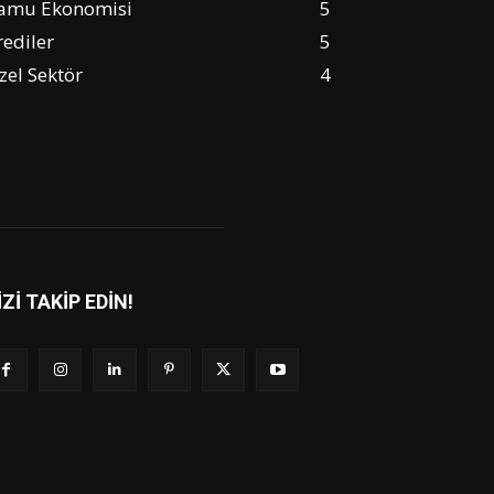
amu Ekonomisi
5
rediler
5
zel Sektör
4
İZİ TAKİP EDİN!