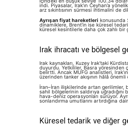
içindeki en düşük seviye 100.34 dolard
indi. Piyasalar, Irak’ın Ceyhan’a yöne
arz sıkıntısının sürmesi ihtimalini de di
Ayrışan fiyat hareketleri
konusunda Sa
dinamiklere, Brent’in ise küresel teda
küresel kesintilerle daha çok zahlı bir
Irak ihracatı ve bölgesel g
Irak kaynakları, Kuzey Irak’taki Kürdi
duyurdu. Yetkililer, Basra yöresinden
belirtti. Ancak MUFG analistleri, Irak’
üzerinden tanker akışının hâlâ önemli ölç
İran–İran ilişkilerinde artan gerilimler
sahil bölgelerinin saldırıya uğradığını 
hava-deniz operasyonları sürüyor. Ayrıc
sonlandırma umutlarını artırdığına dair 
Küresel tedarik ve diğer g