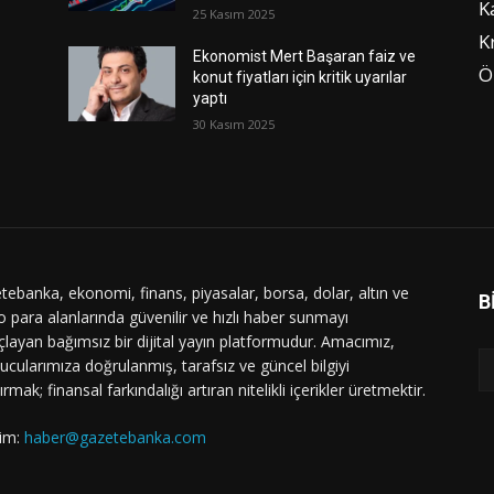
K
25 Kasım 2025
K
Ekonomist Mert Başaran faiz ve
Ö
konut fiyatları için kritik uyarılar
yaptı
30 Kasım 2025
tebanka, ekonomi, finans, piyasalar, borsa, dolar, altın ve
B
o para alanlarında güvenilir ve hızlı haber sunmayı
layan bağımsız bir dijital yayın platformudur. Amacımız,
ucularımıza doğrulanmış, tarafsız ve güncel bilgiyi
ırmak; finansal farkındalığı artıran nitelikli içerikler üretmektir.
şim:
haber@gazetebanka.com