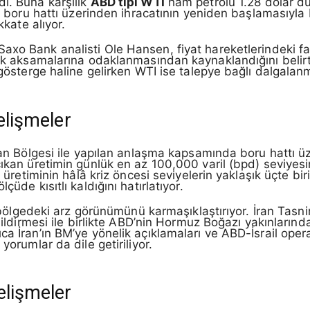
ı. Buna karşılık
ABD tipi WTI
ham petrolü 1.28 dolar dü
lik boru hattı üzerinden ihracatının yeniden başlamasıy
kkate alıyor.
xo Bank analisti Ole Hansen, fiyat hareketlerindeki fa
rik aksamalarına odaklanmasından kaynaklandığını belirt
 gösterge haline gelirken WTI ise talepye bağlı dalgalan
elişmeler
stan Bölgesi ile yapılan anlaşma kapsamında boru hattı ü
 çıkan üretimin günlük en az 100,000 varil (bpd) seviye
ın üretiminin hâlâ kriz öncesi seviyelerin yaklaşık üçte
üde kısıtlı kaldığını hatırlatıyor.
, bölgedeki arz görünümünü karmaşıklaştırıyor. İran Tasnim
bildirmesi ile birlikte ABD’nin Hormuz Boğazı yakınlarınd
a İran’ın BM’ye yönelik açıklamaları ve ABD-İsrail operas
yorumlar da dile getiriliyor.
elişmeler