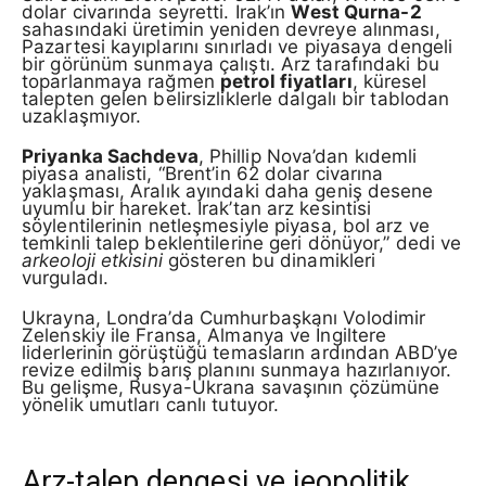
dolar civarında seyretti. Irak’ın
West Qurna-2
sahasındaki üretimin yeniden devreye alınması,
Pazartesi kayıplarını sınırladı ve piyasaya dengeli
bir görünüm sunmaya çalıştı. Arz tarafındaki bu
toparlanmaya rağmen
petrol fiyatları
, küresel
talepten gelen belirsizliklerle dalgalı bir tablodan
uzaklaşmıyor.
Priyanka Sachdeva
, Phillip Nova’dan kıdemli
piyasa analisti, “Brent’in 62 dolar civarına
yaklaşması, Aralık ayındaki daha geniş desene
uyumlu bir hareket. Irak’tan arz kesintisi
söylentilerinin netleşmesiyle piyasa, bol arz ve
temkinli talep beklentilerine geri dönüyor,” dedi ve
arkeoloji etkisini
gösteren bu dinamikleri
vurguladı.
Ukrayna, Londra’da Cumhurbaşkanı Volodimir
Zelenskiy ile Fransa, Almanya ve İngiltere
liderlerinin görüştüğü temasların ardından ABD’ye
revize edilmiş barış planını sunmaya hazırlanıyor.
Bu gelişme, Rusya-Ukra­na savaşının çözümüne
yönelik umutları canlı tutuyor.
Arz-talep dengesi ve jeopolitik