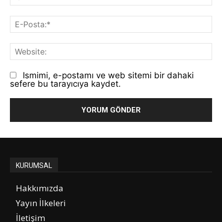
E-
Po
We
Ismimi, e-postamı ve web sitemi bir dahaki
sefere bu tarayıcıya kaydet.
KURUMSAL
Hakkımızda
Yayın İlkeleri
İletişim