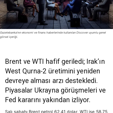
Gazetebanka’nın ekonomi ve finans haberlerinde kullanılan Discover uyumlu genel
görsel içeriği.
Brent ve WTI hafif geriledi; Irak’ın
West Qurna-2 üretimini yeniden
devreye alması arzı destekledi.
Piyasalar Ukrayna görüşmeleri ve
Fed kararını yakından izliyor.
Salı sabahı Brent petrol 62.41 dolar, WTI ise 58.75