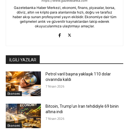
https://www.gazetebanka.com
Gazetebanka Haber Merkezi, ekonomi, finans, piyasalar, borsa,
döviz, altın ve kripto para alanlarında hızlı, doğru ve tarafsız
haber akışı sunan profesyonel yayın ekibidir. Ekonomiye dair tüm
gelişmeleri anlık ve güvenilir kaynaklardan takip ederek
okuyucularımıza ulaştırmayı amaçlar.
İLGİLİ YAZILAR
Petrol varil başına yaklaşık 110 dolar
civarında kaldı
7 Nisan 2026
Ekonomi
Bitcoin, Trump’un İran tehdidiyle 69 binin
altına indi
7 Nisan 2026
Ekonomi