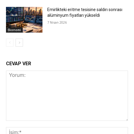
Emirlikteki eritme tesisine saldırı sonrası
alüminyum fiyatları yükseldi
7 Nisan 2026
Ekonomi
CEVAP VER
Yorum:
İs