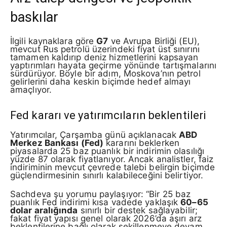
baskılar
İlgili kaynaklara göre
G7
ve Avrupa Birliği (EU),
mevcut Rus petrolü üzerindeki fiyat üst sınırını
tamamen kaldırıp deniz hizmetlerini kapsayan
yaptırımları hayata geçirme yönünde tartışmalarını
sürdürüyor. Böyle bir adım, Moskova’nın petrol
gelirlerini daha keskin biçimde hedef almayı
amaçlıyor.
Fed kararı ve yatırımcıların beklentileri
Yatırımcılar, Çarşamba günü açıklanacak
ABD
Merkez Bankası (Fed)
kararını beklerken
piyasalarda 25 baz puanlık bir indirimin olasılığı
yüzde 87 olarak fiyatlanıyor. Ancak analistler, faiz
indiriminin mevcut çevrede talebi belirgin biçimde
güçlendirmesinin sınırlı kalabileceğini belirtiyor.
Sachdeva şu yorumu paylaşıyor: “Bir 25 baz
puanlık Fed indirimi kısa vadede yaklaşık
60–65
dolar aralığında
sınırlı bir destek sağlayabilir;
fakat fiyat yapısı genel olarak 2026’da aşırı arz
beklentilerine bağlı olarak şekillenmeye devam