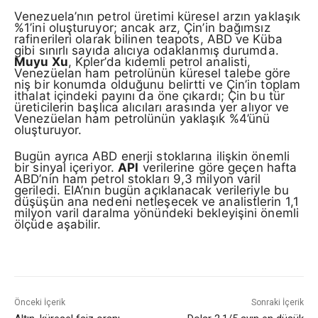
Venezuela’nın petrol üretimi küresel arzın yaklaşık
%1’ini oluşturuyor; ancak arz, Çin’in bağımsız
rafinerileri olarak bilinen teapots, ABD ve Küba
gibi sınırlı sayıda alıcıya odaklanmış durumda.
Muyu Xu
, Kpler’da kıdemli petrol analisti,
Venezüelan ham petrolünün küresel talebe göre
niş bir konumda olduğunu belirtti ve Çin’in toplam
ithalat içindeki payını da öne çıkardı; Çin bu tür
üreticilerin başlıca alıcıları arasında yer alıyor ve
Venezüelan ham petrolünün yaklaşık %4’ünü
oluşturuyor.
Bugün ayrıca ABD enerji stoklarına ilişkin önemli
bir sinyal içeriyor.
API
verilerine göre geçen hafta
ABD’nin ham petrol stokları 9,3 milyon varil
geriledi. EIA’nın bugün açıklanacak verileriyle bu
düşüşün ana nedeni netleşecek ve analistlerin 1,1
milyon varil daralma yönündeki bekleyişini önemli
ölçüde aşabilir.
Önceki İçerik
Sonraki İçerik