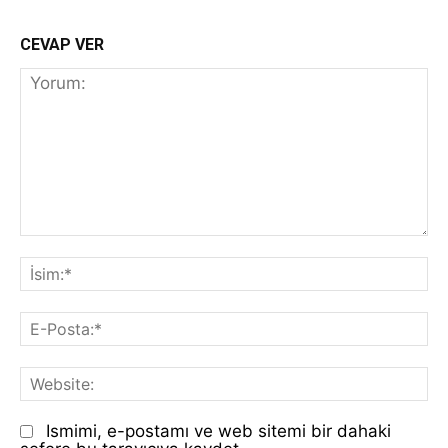
CEVAP VER
Yorum:
İs
E-
Po
We
Ismimi, e-postamı ve web sitemi bir dahaki