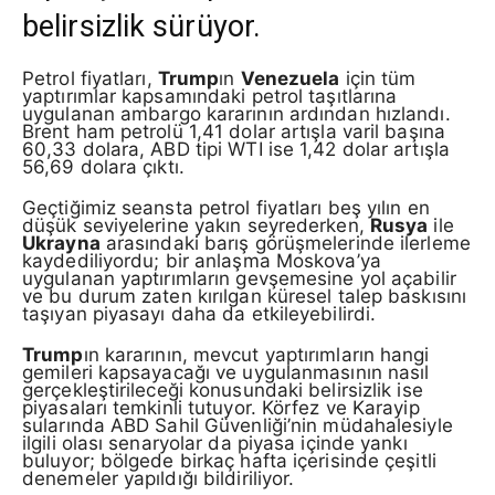
belirsizlik sürüyor.
Petrol fiyatları,
Trump
ın
Venezuela
için tüm
yaptırımlar kapsamındaki petrol taşıtlarına
uygulanan ambargo kararının ardından hızlandı.
Brent ham petrolü 1,41 dolar artışla varil başına
60,33 dolara, ABD tipi WTI ise 1,42 dolar artışla
56,69 dolara çıktı.
Geçtiğimiz seansta petrol fiyatları beş yılın en
düşük seviyelerine yakın seyrederken,
Rusya
ile
Ukrayna
arasındaki barış görüşmelerinde ilerleme
kaydediliyordu; bir anlaşma Moskova’ya
uygulanan yaptırımların gevşemesine yol açabilir
ve bu durum zaten kırılgan küresel talep baskısını
taşıyan piyasayı daha da etkileyebilirdi.
Trump
ın kararının, mevcut yaptırımların hangi
gemileri kapsayacağı ve uygulanmasının nasıl
gerçekleştirileceği konusundaki belirsizlik ise
piyasaları temkinli tutuyor. Körfez ve Karayip
sularında ABD Sahil Güvenliği’nin müdahalesiyle
ilgili olası senaryolar da piyasa içinde yankı
buluyor; bölgede birkaç hafta içerisinde çeşitli
denemeler yapıldığı bildiriliyor.