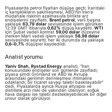
Piyasalarda petrol fiyatları düşüşe geçti; İran’daki
iç karışıklıkların sakinleşmesi, ABD’nin İran’a
müdahale riskinin azalmasıyla birlikte arz
endişelerini zayıflattı.
Brent petrol
, varil başına
yaklaşık
63,79 dolar
seviyesinde işlem görürken
12:39 GMT itibarıyla
0,62%
düşüş kaydetti.
WTI
için Şubat vadeli kontrat
59,00 dolar
düzeyine
inerken Mart vadeli işlem yaklaşık
58,98 dolar
seviyesinde seyretti; her iki durumda da yaklaşık
0,6–0,7%
düşüşler kaydedildi.
Analist yorumu
Yaniv Shah
,
Rystad Energy
analisti, “İran
konusundaki endişeler son günlerde zayıfladı;
piyasa şimdi Grönland ve ABD ile Avrupa
arasındaki gerilimin derinleşmesi ihtimaline
odaklandı; bir ticaret savaşı talebi baskılayabilir”
dedi. Piyasalarda ayrıca Rusya altyapısı ve
distillate arzı riski de yakından izleniyor; soğuk
hava dalgası ise talebi destekleyebilecek bir diğer
unsur olarak görülüyor.