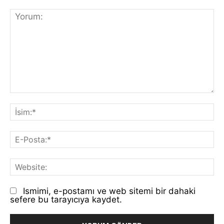
Yorum:
İs
E-
Po
We
Ismimi, e-postamı ve web sitemi bir dahaki
sefere bu tarayıcıya kaydet.