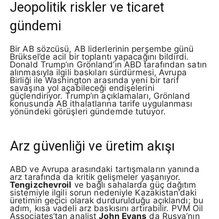
Jeopolitik riskler ve ticaret
gündemi
Bir AB sözcüsü, AB liderlerinin perşembe günü
Brüksel’de acil bir toplantı yapacağını bildirdi.
Donald Trump’ın Grönland’ın ABD tarafından satın
alınmasıyla ilgili baskıları sürdürmesi, Avrupa
Birliği ile Washington arasında yeni bir tarif
savaşına yol açabileceği endişelerini
güçlendiriyor. Trump’ın açıklamaları, Grönland
konusunda AB ithalatlarına tarife uygulanması
yönündeki görüşleri gündemde tutuyor.
Arz güvenliği ve üretim akışı
ABD ve Avrupa arasındaki tartışmaların yanında
arz tarafında da kritik gelişmeler yaşanıyor.
Tengizchevroil
ve bağlı sahalarda güç dağıtım
sistemiyle ilgili sorun nedeniyle Kazakistan’daki
üretimin geçici olarak durdurulduğu açıklandı; bu
adım, kısa vadeli arz baskısını artırabilir. PVM Oil
Associates’tan analist
John Evans
da Rusya’nın