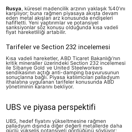
Rusya
, küresel madencilik arzının yaklaşık %40’ını
karşılıyor; buna rağmen piyasaya akışta devam
eden metal akışları arz konusunda endişeleri
hafifletti. Yeni yaptırımlar ve potansiyel
sanksiyonlar söz konusu olduğunda kısa vadeli
fiyat hareketliliği artabilir.
Tarifeler ve Section 232 incelemesi
Kısa vadeli hareketler, ABD Ticaret Bakanlığı’nın
kritik mineraller üzerindeki Section 232 incelemesi
ile Sibanye Gold ve United Steelworkers
sendikasının açtığı anti-damping başvurusunun
sonuçlarına bağlı. Piyasa katılımcıları palladyum
ithalatına uygulanan tarifeler konusunda ABD
yönetiminin kararını bekliyor.
UBS ve piyasa perspektifi
UBS, hedef fiyatını yükseltmesine rağmen
palladyum dışında diğer değerli metallerde daha
güçlü yükseliş potansiyeli gördüğünü söylüyor;