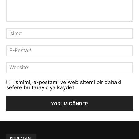
Yorum:
İs
E-
Po
We
Ismimi, e-postamı ve web sitemi bir dahaki
sefere bu tarayıcıya kaydet.
KURUMSAL