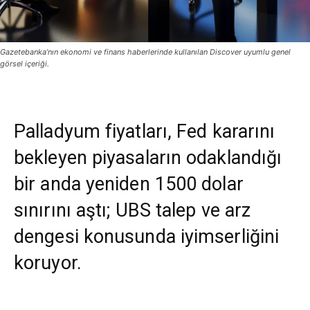
Gazetebanka’nın ekonomi ve finans haberlerinde kullanılan Discover uyumlu genel
görsel içeriği.
Palladyum fiyatları, Fed kararını
bekleyen piyasaların odaklandığı
bir anda yeniden 1500 dolar
sınırını aştı; UBS talep ve arz
dengesi konusunda iyimserliğini
koruyor.