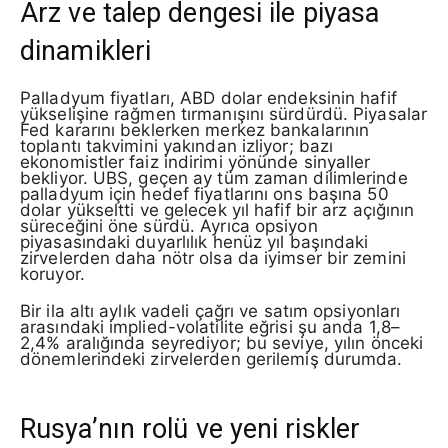
Arz ve talep dengesi ile piyasa
dinamikleri
Palladyum fiyatları, ABD dolar endeksinin hafif
yükselişine rağmen tırmanışını sürdürdü. Piyasalar
Fed kararını beklerken merkez bankalarının
toplantı takvimini yakından izliyor; bazı
ekonomistler faiz indirimi yönünde sinyaller
bekliyor. UBS, geçen ay tüm zaman dilimlerinde
palladyum için hedef fiyatlarını ons başına 50
dolar yükseltti ve gelecek yıl hafif bir arz açığının
süreceğini öne sürdü. Ayrıca opsiyon
piyasasındaki duyarlılık henüz yıl başındaki
zirvelerden daha nötr olsa da iyimser bir zemini
koruyor.
Bir ila altı aylık vadeli çağrı ve satım opsiyonları
arasındaki implied-volatilite eğrisi şu anda 1,8–
2,4% aralığında seyrediyor; bu seviye, yılın önceki
dönemlerindeki zirvelerden gerilemiş durumda.
Rusya’nın rolü ve yeni riskler