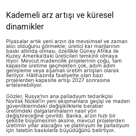
Kademeli arz artışı ve küresel
dinamikler
Piyasalar artık yeni arzın da mevsimsel ve zaman
alıcı olduğunu görmekte; üretici kar marjlarının
baskı altında olması, özellikle Güney Afrika ile
Kuzey Amerika’daki üreticileri temkinli olmaya
itiyor. Mevcut madencilik projelerinin çoğu, tam
kapasite üretime geçmekten çok, adım adım
genişleme veya aşamalı üretim artışları olarak
ilerliyor. Hâlihazırda faaliyette olan bazı
projelerden kapasite artışı 2027 sonrasına
ertelenebiliyor.
Gözler, Rusya’nın ana palladyum tedarikçisi
Norilsk Nickel’in yeni ekipmanlara geçişi ve maden
güvenliklerindeki değişikliklerle beraber
üretimdeki dalgalanmaların nasıl yön
değiştireceğine çevrildi. Banka, arzın hızlı bir
şekilde büyümesinin aksine, mevcut projelerden
üretimin yıllar alacağını ve platinyum ile palladyum
için talebin baskılarla büyüdüğünü belirtiyor.