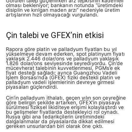
Görülen talep güçlenirken arz tepkisinin kademeli
olması bekleniyor; bankanın notunda “üretimdeki
disiplin ve kırılgan maden arzı” nedeniyle üretim
artışlarının hızlı olmayacağı vurgulandı.
Çin talebi ve GFEX’nin etkisi
Rapora göre platin ve palladyum fiyatları bu yıl
yükselmeye devam ederken, spot platinyum fiyatı
yaklaşık 2.446 dolar/ons ve palladyum yaklaşık
1.826 dolar/ons seviyesinde seyrediyordu. Çin’de
mücevherat talebinin kuvvetlenmesi, PGMs’e ek
fiyat desteği sağladı; ayrıca Guangzhou Vadeli
İşlem Borsası’nda (GFEX) fiziki destekli platin ve
palladyum vadeli işlemlerinin devreye girmesi
piyasaları güçlendirdi.
Çin’in palladyum ithalatı, geçen yılın son çeyreğine
göre belirgin şekilde artarken, GFEX’in piyasaya
sürülmesi fiziksel likiditeye erişimi kolaylaştırdı ve
bu gelişmeler fiyatlarda destekleyici rol oynadı.
Rusya gibi ana tedarikçilerin üretimindeki
dalgalanmalar da piyasalarda dikkat edilmesi
gereken unsurlardan biri olarak öne çıktı.