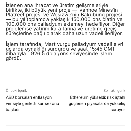
İzlenen ana ihracat ve üretim gelişmeleriyle
birlikte, iki büyük yeni proje — Ivanhoe Mines’in
Platreef projesi ve Wesizwe’nin Bakubung projesi
— bu yıl toplamda yaklaşık 150.000 ons platin ve
100.000 ons palladyum eklemeyi hedefliyor. Diğer
projeler ise yatırım kararlarına ve üretime geçiş
süreçlerine bağlı olarak daha uzun vadeli ilerliyor.
İşlem tarafında, Mart vurgu palladyum vadeli sivri
uçlarda oynaklığı sürdürdü ve saat 15:45 GMT
itibarıyla 1.926,5 dolar/ons seviyesinde işlem
gördü.
Önceki İçerik
Sonraki İçerik
ABD borsaları enflasyon
Ethereum yükseldi; risk iştahı
verisiyle geriledi; kâr sezonu
güçlenen piyasalarda yükseliş
başladı
sürüyor