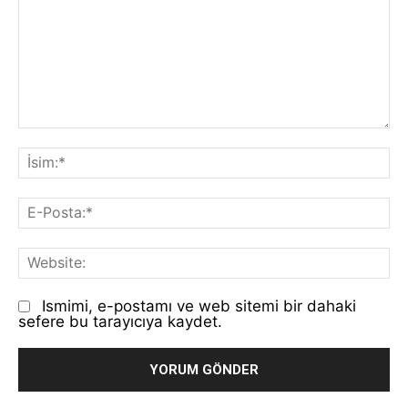
Yorum:
İs
E-
Po
We
Ismimi, e-postamı ve web sitemi bir dahaki
sefere bu tarayıcıya kaydet.