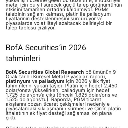
yükselişin üzerine gelen bu düzeltme, endüstriyel
metal için bu yıl sürecek güçlü talep görünümünün
etkisini tamamen ortadan kaldırmıyor. PGMs
talebinin sağlam kalması, platin ile palladyum
fiyatlarının desteklenmesini sürdürüyor ve
piyasalarda volatiliteyi azaltacak belirleyici bir
talep tablosu çiziliyor.
BofA Securities’in 2026
tahminleri
BofA Securities Global Research
bölümünün 9
Ocak tarihli Küresel Metal Piyasaları raporu,
platinyum
ve
palladyum
için 2026 yıllık fiyat
tahminlerini yukarı taşıdı: Platin için hedef 2.450
dolar/ons’a yükselirken, palladyum için hedef
1.725 dolar/ons’a çıktı (önceki 1.825 dolar/ons ve
1.525 dolar/ons’tu). Raporda, PGM ticaret
akışlarını bozan ticaret çekişmeleri nedeniyle
piyasalardaki sıkılaşmanın sürmesi ve Çin’in platin
ithalatının ek fiyat desteği sağlaması ön plana
çıktı.