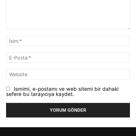
Yorum:
İs
E-
Po
We
Ismimi, e-postamı ve web sitemi bir dahaki
sefere bu tarayıcıya kaydet.