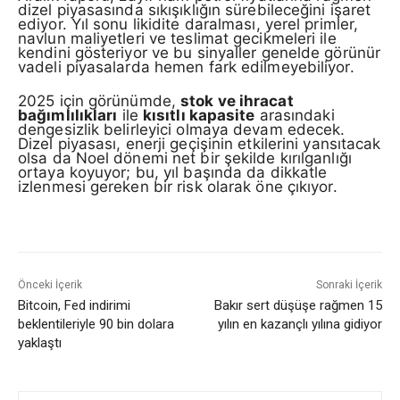
dizel piyasasında sıkışıklığın sürebileceğini işaret
ediyor. Yıl sonu likidite daralması, yerel primler,
navlun maliyetleri ve teslimat gecikmeleri ile
kendini gösteriyor ve bu sinyaller genelde görünür
vadeli piyasalarda hemen fark edilmeyebiliyor.
2025 için görünümde,
stok ve ihracat
bağımlılıkları
ile
kısıtlı kapasite
arasındaki
dengesizlik belirleyici olmaya devam edecek.
Dizel piyasası, enerji geçişinin etkilerini yansıtacak
olsa da Noel dönemi net bir şekilde kırılganlığı
ortaya koyuyor; bu, yıl başında da dikkatle
izlenmesi gereken bir risk olarak öne çıkıyor.
Önceki İçerik
Sonraki İçerik
Bitcoin, Fed indirimi
Bakır sert düşüşe rağmen 15
beklentileriyle 90 bin dolara
yılın en kazançlı yılına gidiyor
yaklaştı