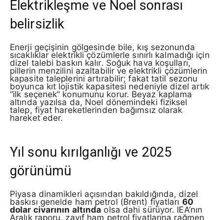
Elektrikleşme ve Noel sonrası
belirsizlik
Enerji geçişinin gölgesinde bile, kış sezonunda
sıcaklıklar elektrikli çözümlerle sınırlı kalmadığı için
dizel talebi baskın kalır. Soğuk hava koşulları,
pillerin menzilini azaltabilir ve elektrikli çözümlerin
kapasite taleplerini artırabilir; fakat tatil sezonu
boyunca kıt lojistik kapasitesi nedeniyle dizel artık
“ilk seçenek” konumunu korur. Beyaz kaplama
altında yazılsa da, Noel dönemindeki fiziksel
talep, fiyat hareketlerinden bağımsız olarak
hareket eder.
Yıl sonu kırılganlığı ve 2025
görünümü
Piyasa dinamikleri açısından bakıldığında, dizel
baskısı genelde ham petrol (Brent) fiyatları
60
dolar civarının altında
olsa dahi sürüyor. IEA’nın
Aralık raporu, zayıf ham petrol fiyatlarına rağmen