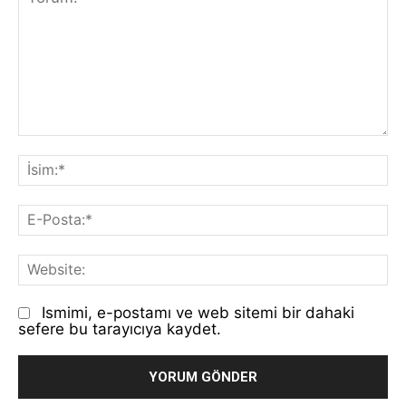
Yorum:
İs
E-
Po
We
Ismimi, e-postamı ve web sitemi bir dahaki
sefere bu tarayıcıya kaydet.