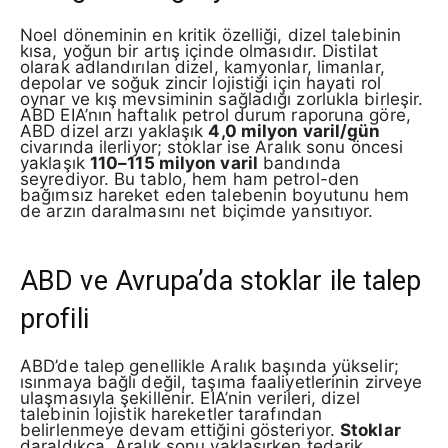
Noel döneminin en kritik özelliği, dizel talebinin
kısa, yoğun bir artış içinde olmasıdır. Distilat
olarak adlandırılan dizel, kamyonlar, limanlar,
depolar ve soğuk zincir lojistiği için hayati rol
oynar ve kış mevsiminin sağladığı zorlukla birleşir.
ABD EIA’nın haftalık petrol durum raporuna göre,
ABD dizel arzı yaklaşık
4,0 milyon varil/gün
civarında ilerliyor; stoklar ise Aralık sonu öncesi
yaklaşık
110–115 milyon varil
bandında
seyrediyor. Bu tablo, hem ham petrol-den
bağımsız hareket eden talebenin boyutunu hem
de arzın daralmasını net biçimde yansıtıyor.
ABD ve Avrupa’da stoklar ile talep
profili
ABD’de talep genellikle Aralık başında yükselir;
ısınmaya bağlı değil, taşıma faaliyetlerinin zirveye
ulaşmasıyla şekillenir. EIA’nin verileri, dizel
talebinin lojistik hareketler tarafından
belirlenmeye devam ettiğini gösteriyor.
Stoklar
daraldıkça, Aralık sonu yaklaşırken tedarik