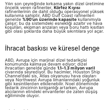
Yılın son çeyreğinde kırkama yakın dizel üretimine
öncelik veren rafineriler,
Körfez Kıyısı
rafinerilerinin de dahil olduğu operasyonel yüksek
kullanıma sahiptir. ABD Gulf Coast rafinerileri
genelde
%90’un üzerinde kapasite
kullanımıyla
çalışır; bu da sistemdeki esnekliği azaltır ve hava
koşulları, ekipman arızaları veya boru hattı kısıtları
gibi olası şoklarda daha büyük sıkıntılara yol açar.
İhracat baskısı ve küresel denge
ABD, Avrupa için marjinal dizel tedarikçisi
konumunda kalmaya devam ediyor; dizel
ihracatları genelde günde
1.1–1.3 milyon varil
civarında seyrediyor. Bu hacimler, Houston Ship
Channel’daki sis, Atlas okyanusu hava olayları
veya Northwest Avrupa limanlarındaki yoğunluk
gibi kesintilerden etkilenebilir. Noel döneminde
tedarik zincirinin kırılganlığı artarken, Avrupa
alıcılarının elindeki envanterler de zaten düşüş
eğiliminde oluyor.