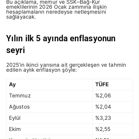
Bu açıklama, memur ve SSK–Bağ-Kur
emeklilerinin 2026 Ocak zammına ilişkin
hesaplamaların neredeyse netleşmesini
sağlayacak.
Yılın ilk 5 ayında enflasyonun
seyri
2025’in ikinci yarısına ait gerçekleşen ve tahmin
edilen aylık enflasyon şöyle:
Ay
TÜFE
Temmuz
%2,06
Ağustos
%2,04
Eylül
%3,23
Ekim
%2,55