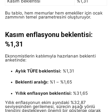
Kasım beklentisi
%1,31
Bu tablo, hem memurlar hem emekliler için ocak
zammının temel parametresini oluşturuyor.
Kasım enflasyonu beklentisi:
%1,31
Ekonomistlerin katılımıyla hazırlanan beklenti
anketinde:
Aylık TÜFE beklentisi:
%1,31
Beklenti aralığı:
%1 – %1,65
Yıllık enflasyon beklentisi:
%31,65
Yıllık enflasyonun ekim ayındaki %32,87
seviyesinden gerilemesi, sürecin aşağı yönlü
trendini destekleyen önemli bir gösterge olarak