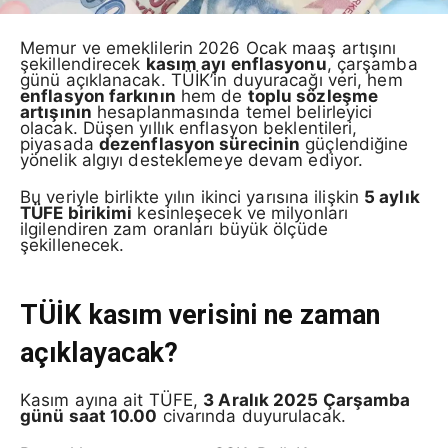
Memur ve emeklilerin 2026 Ocak maaş artışını
şekillendirecek
kasım ayı enflasyonu
, çarşamba
günü açıklanacak. TÜİK’in duyuracağı veri, hem
enflasyon farkının
hem de
toplu sözleşme
artışının
hesaplanmasında temel belirleyici
olacak. Düşen yıllık enflasyon beklentileri,
piyasada
dezenflasyon sürecinin
güçlendiğine
yönelik algıyı desteklemeye devam ediyor.
Bu veriyle birlikte yılın ikinci yarısına ilişkin
5 aylık
TÜFE birikimi
kesinleşecek ve milyonları
ilgilendiren zam oranları büyük ölçüde
şekillenecek.
TÜİK kasım verisini ne zaman
açıklayacak?
Kasım ayına ait TÜFE,
3 Aralık 2025 Çarşamba
günü saat 10.00
civarında duyurulacak.