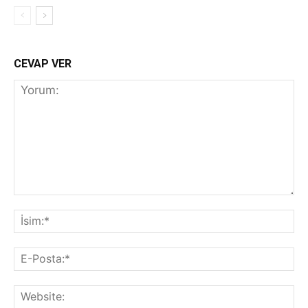
CEVAP VER
Yorum:
İs
E-
Po
We