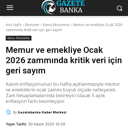
Ana Sayfa
Ekonomi
Kamu Ekonomisi
Memur ve emekliye Ocak 2026
zammında kritik veri için geri sayım
Kamu Ekonomisi
Memur ve emekliye Ocak
2026 zammında kritik veri için
geri sayım
Kasım enflasyonunun bu hafta açıklanmasıyla memur
ve emeklilerin ocak zammı büyük ölçüde netleşecek.
Zam hesaplamalarında belirleyici olacak 5 aylık
enflasyon farkı kesinleşiyor.
By
Gazetebanka Haber Merkezi
Yayın Tarihi:
30 Kasım 2025 10:29