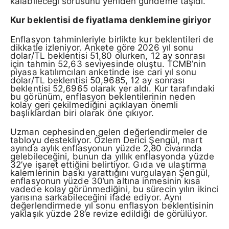
kalabileceği sorusunu yeniden gündeme taşıdı.
Kur beklentisi de fiyatlama denklemine giriyor
Enflasyon tahminleriyle birlikte kur beklentileri de
dikkatle izleniyor. Ankete göre 2026 yıl sonu
dolar/TL beklentisi 51,80 olurken, 12 ay sonrası
için tahmin 52,63 seviyesinde oluştu. TCMB’nin
piyasa katılımcıları anketinde ise cari yıl sonu
dolar/TL beklentisi 50,9685, 12 ay sonrası
beklentisi 52,6965 olarak yer aldı. Kur tarafındaki
bu görünüm, enflasyon beklentilerinin neden
kolay geri çekilmediğini açıklayan önemli
başlıklardan biri olarak öne çıkıyor.
Uzman cephesinden gelen değerlendirmeler de
tabloyu destekliyor. Özlem Derici Şengül, mart
ayında aylık enflasyonun yüzde 2,80 civarında
gelebileceğini, bunun da yıllık enflasyonda yüzde
32’ye işaret ettiğini belirtiyor. Gıda ve ulaştırma
kalemlerinin baskı yarattığını vurgulayan Şengül,
enflasyonun yüzde 30’un altına inmesinin kısa
vadede kolay görünmediğini, bu sürecin yılın ikinci
yarısına sarkabileceğini ifade ediyor. Aynı
değerlendirmede yıl sonu enflasyon beklentisinin
yaklaşık yüzde 28’e revize edildiği de görülüyor.