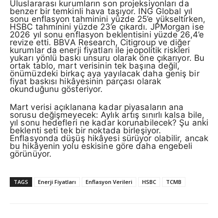
Uluslararası kurumların son projeksiyonları da
benzer bir temkinli hava taşıyor. ING Global yıl
sonu enflasyon tahminini yüzde 25’e yükseltirken,
HSBC tahminini yüzde 23’e çıkardı. JPMorgan ise
2026 yıl sonu enflasyon beklentisini yüzde 26,4’e
revize etti. BBVA Research, Citigroup ve diğer
kurumlar da enerji fiyatları ile jeopolitik riskleri
yukarı yönlü baskı unsuru olarak öne çıkarıyor. Bu
ortak tablo, mart verisinin tek başına değil,
önümüzdeki birkaç aya yayılacak daha geniş bir
fiyat baskısı hikâyesinin parçası olarak
okunduğunu gösteriyor.
Mart verisi açıklanana kadar piyasaların ana
sorusu değişmeyecek: Aylık artış sınırlı kalsa bile,
yıl sonu hedefleri ne kadar korunabilecek? Şu anki
beklenti seti tek bir noktada birleşiyor.
Enflasyonda düşüş hikâyesi sürüyor olabilir, ancak
bu hikâyenin yolu eskisine göre daha engebeli
görünüyor.
TAGS
Enerji Fiyatları
Enflasyon Verileri
HSBC
TCMB