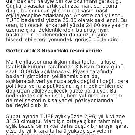
dair beklenti setiyle birlikte okunması gerektiği.
Çünkü piyasalar artık yalnızca mart sonucuna
değil, bu sonucun yıl sonu patikasını nasıl
etkileyeceğine odaklanıyor. Ankette cari yıl sonu
TÜFE beklentisi yüzde 25,80 olarak şekillendi. Bu
oran, bir önceki anketteki yüzde 24,00 seviyesinin
üzerine çıktı. Beklentilerdeki bu artış, fiyat
baskılarının beklenenden daha uzun süre
hissedilebileceği yönündeki görüşü güçlendirdi.
Gözler artık 3 Nisan’daki resmi veride
Mart enflasyonuna ilişkin nihai tablo, Türkiye
İstatistik Kurumu tarafından 3 Nisan Cuma günü
saat 10.00’da açıklanacak. Piyasa tarafında
beklenti şimdiden şekillenmiş olsa da,
açıklanacak veri yalnızca aylık değişimi değil, para
politikası ve faiz patikasına ilişkin beklentileri de
doğrudan etkileyebilecek güçte görülüyor. Bu
nedenle tek bir veri seti, hem yatırımcıların hem
de reel sektörün kısa vadeli pozisyonlarında
belirleyici olabilir.
Şubat ayında TÜFE aylık yüzde 2,96, yıllık yüzde
31,53 olmuştu. Mart için ortaya çıkan tahminler,
aylık bazda bir miktar daha düşük bir artışa işaret
etse de yıllık tarafta hâlâ yüksek seviyelerin