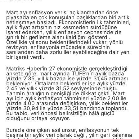
Mart ayı enflasyon verisi açıklanmadan önce
piyasada en çok konuşulan başlıklardan biri artık
netleşmeye başladı. Ekonomistlerin ilk tahminleri,
aylık fiyat artışının hız kesmeden sürdüğüne
işaret ederken, yıllık enflasyon cephesinde de
sınırlı bir gerileme alanı kaldığını gösterdi.
Özellikle yıl sonu beklentilerindeki yukarı yönlü
revizyon, enflasyonla mücadele sürecinin
sanılandan daha zorlu ilerleyebileceğine dair yeni
bir işaret verdi.
Matriks Haber’in 27 ekonomistle gerçekleştirdiği
ankete göre, mart ayında TÜFE’nin aylık bazda
yüzde 2,35, yıllık bazda ise yüzde 31,45 artması
bekleniyor. Ortalama beklentiler ise aylık yüzde
2,45 ve yıllık yüzde 31,52 seviyesinde oluştu.
Tahmin aralığının genişliği de dikkat çekti. Mart
ayı için aylık enflasyon tahminleri yüzde 2,00 ile
yüzde 4,00 arasında değişirken, yıllık beklentiler
yüzde 30,94 ile yüzde 33,51 bandında toplandı.
Bu tablo, veri öncesi belirsizliğin hâlâ güçlü
olduğunu ortaya koyuyor.
Burada öne çıkan asıl unsur, enflasyonun tek
başına bir aylık veri olarak değil, yılın geri kalanına