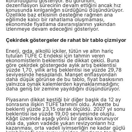
korunduğunu gösteriyor. Bu görünüm,
dezenflasyon sürecinin devam ettiğini ancak hız
konusunda kırılganlığın sürdüğünü düşündürüyor.
Özellikle baz etkisinin desteğine rağmen ana
eğilimde kalıcı bir rahatlama oluşmaması,
ekonomide fiyatlama davranışlarının yakından
izlenmeye devam edeceğini gösteriyor.
Çekirdek göstergeler de rahat bir tablo çizmiyor
Enerji, gıda, alkollü içkiler, tütün ve altın hariç
tutulan TÜFE C Endeksi için tahmin veren
ekonomistlerin beklentisi de dikkat çekici. Buna
göre çekirdek göstergede aylık artış beklentisi
yüzde 1,70, yıllık artış beklentisi ise yüzde 29,78
seviyesinde hesaplandı. Manşet enflasyondan
daha düşük görünse de bu tablo, fiyat baskısının
yalnızca oynak kalemlerden kaynaklanmadığını;
daha geniş bir zemine yayıldığını düşündürüyor.
Piyasanın dikkat kestiği bir diğer başlık da 12 ay
sonrasına ilişkin TÜFE tahmini oldu. Ankette bu
beklenti yüzde 23,15 olarak ölçüldü. 2027 yıl sonu
beklentisi ise yüzde 19,00 seviyesinde oluştu.
Kâğıt üzerinde aşağı yönlü bir patika korunuyor
olsa da, yakın vadede yukarı revizyonların hız
kazanması, orta vadeli iyimserliğin ne kadar güçlü