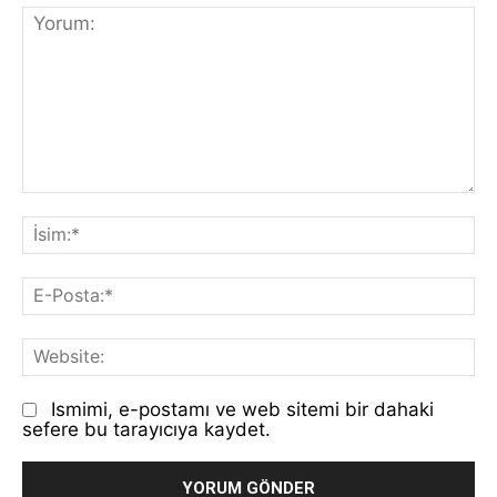
Yorum:
İs
E-
Po
We
Ismimi, e-postamı ve web sitemi bir dahaki
sefere bu tarayıcıya kaydet.