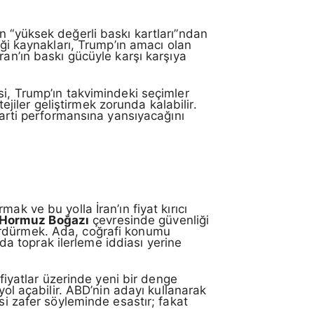
n “yüksek değerli baskı kartları”ndan
iği kaynakları, Trump’ın amacı olan
ran’ın baskı gücüyle karşı karşıya
kisi, Trump’ın takvimindeki seçimler
tejiler geliştirmek zorunda kalabilir.
parti performansına yansıyacağını
ak ve bu yolla İran’ın fiyat kırıcı
Hormuz Boğazı
çevresinde güvenliği
ürdürmek. Ada, coğrafi konumu
 da toprak ilerleme iddiası yerine
 fiyatlar üzerinde yeni bir denge
yol açabilir. ABD’nin adayı kullanarak
si zafer söyleminde esastır; fakat