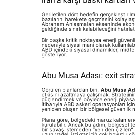
İran’a karşı baskı kartları 
Geriletilen dört hedefin gerçekleştiri
bazılarını harekete geçmesini kolaylaşt
Abraham Anlaşmaları ekseninde ekonomik
geldiğinde sınırlı kalabileceğini hatırlat
Bir başka kritik noktaysa enerji güvenliğ
nedeniyle siyasi mani olarak kullanılabi
ABD içindeki siyasal dinamikler, midte
gösteriyor.
Abu Musa Adası: exit strate
Görülen planlardan biri,
Abu Musa Ad
etkisini azaltmaya çalışmak. Stratejini
güçlendirmek ve böylece enerji piyas
itibarıyla ABD askeri operasyonları için
yeniden oluşan bir bölgesel güvenlik 
Plana göre, bölgedeki maruz kalan enerj
kurulabilir. Ancak bu adım, bölgesel te
bir savaş istemeden “yeniden çizilen” 
uzun vadeli istikrar için çok boyutlu ç