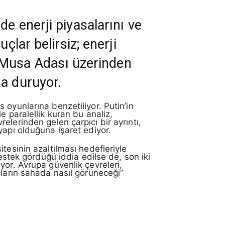
e enerji piyasalarını ve
çlar belirsiz; enerji
bu Musa Adası üzerinden
da duruyor.
oyunlarına benzetiliyor. Putin’in
e paralellik kuran bu analiz,
lerinden gelen çarpıcı bir ayrıntı,
yapı olduğuna işaret ediyor.
tesinin azaltılması hedefleriyle
estek gördüğü iddia edilse de, son iki
lıyor. Avrupa güvenlik çevreleri,
çların sahada nasıl görüneceği”