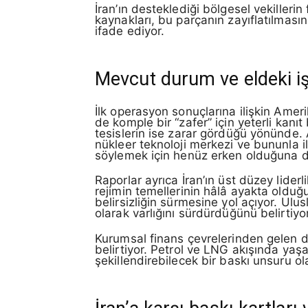
İran’ın desteklediği bölgesel vekillerin
kaynakları, bu parçanın zayıflatılması
ifade ediyor.
Mevcut durum ve eldeki iş
İlk operasyon sonuçlarına ilişkin Amer
de komple bir “zafer” için yeterli kan
tesislerin ise zarar gördüğü yönünde.
nükleer teknoloji merkezi ve bununla il
söylemek için henüz erken olduğuna di
Raporlar ayrıca İran’ın üst düzey lider
rejimin temellerinin hâlâ ayakta olduğu
belirsizliğin sürmesine yol açıyor. Ulus
olarak varlığını sürdürdüğünü belirtiyor
Kurumsal finans çevrelerinden gelen de
belirtiyor. Petrol ve LNG akışında yaşa
şekillendirebilecek bir baskı unsuru ol