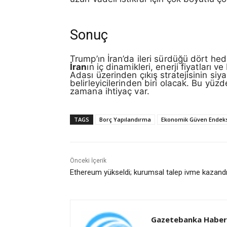
Sonuç
Trump’ın İran’da ileri sürdüğü dört hed
İran
ın iç dinamikleri, enerji fiyatları
Adası üzerinden çıkış stratejisinin siy
belirleyicilerinden biri olacak. Bu yüz
zamana ihtiyaç var.
TAGS
Borç Yapılandırma
Ekonomik Güven Endeks
Önceki İçerik
Ethereum yükseldi; kurumsal talep ivme kazand
Gazetebanka Haber