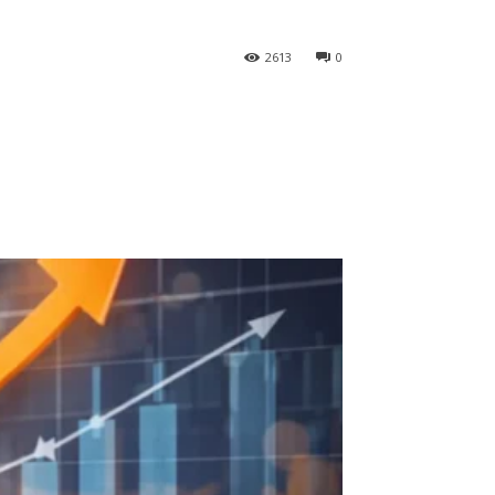
2613
0