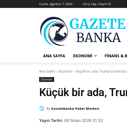
Cuma, Ağustos 7, 2026
Giriş Yap / Kayıt Ol
ANA SAYFA
EKONOMI
FINANS & 
Ana Sayfa
Ekonomi
Küçük bir ada, Trump’a İran’da 
Ekonomi
Küçük bir ada, Tru
By
Gazetebanka Haber Merkezi
Yayın Tarihi:
06 Nisan 2026 21:52