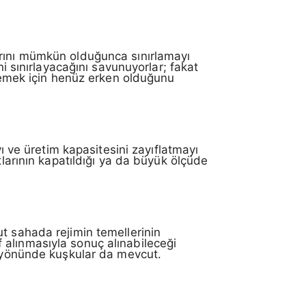
arını mümkün olduğunca sınırlamayı
ni sınırlayacağını savunuyorlar; fakat
ylemek için henüz erken olduğunu
yı ve üretim kapasitesini zayıflatmayı
tlarının kapatıldığı ya da büyük ölçüde
t sahada rejimin temellerinin
 alınmasıyla sonuç alınabileceği
i yönünde kuşkular da mevcut.