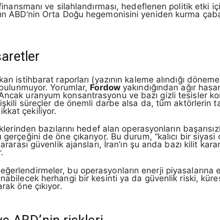
 finansmanı ve silahlandırması, hedeflenen politik etki iç
nın ABD’nin Orta Doğu hegemonisini yeniden kurma çabala
aretler
ikan istihbarat raporları (yazının kaleme alındığı döne
ıt bulunmuyor. Yorumlar,
Fordow
yakındığından ağır hasar
 Ancak uranyum konsantrasyonu ve bazı gizli tesisler ko
işkili süreçler de önemli darbe alsa da, tüm aktörlerin t
kkat çekiliyor.
liklerinden bazılarını hedef alan operasyonların başarıs
 gerçeğini de öne çıkarıyor. Bu durum, “kalıcı bir siyasi 
lararası güvenlik ajansları, İran’ın şu anda bazı kilit kara
.
ğerlendirmeler, bu operasyonların enerji piyasalarına et
nabilecek herhangi bir kesinti ya da güvenlik riski, küres
arak öne çıkıyor.