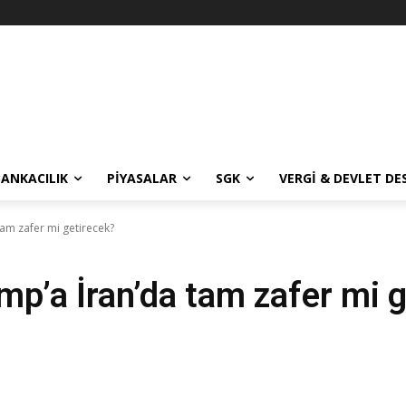
BANKACILIK
PIYASALAR
SGK
VERGI & DEVLET DE
tam zafer mi getirecek?
mp’a İran’da tam zafer mi 