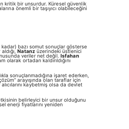
in kritik bir unsurdur. Küresel güvenlik
rına önemli bir taşıyıcı olabileceğini
me kadar) bazı somut sonuçlar gösterse
 aldığı,
Natanz
üzerindeki üstlenici
nusunda veriler net değil.
Isfahan
am olarak ortadan kaldırıldığını
ızlıkla sonuçlanmadığına işaret ederken,
çözüm” arayışında olan taraflar için
r alıcılarını kaybetmiş olsa da devlet
kisinin belirleyici bir unsur olduğunu
el enerji fiyatlarını yeniden