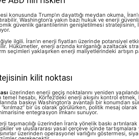
ve ABD’nin riskleri
lmesi konusunda Trump’ın dayattığı meydan okuma, İran’ı
ırabilir. Washington’a yakın bazı hukuk ve enerji güvenl
 güvenlik garantilerinin genişletilmesi stratejisinin, İ
ıyor.
iyle ilgili. İran’ın enerji fiyatları üzerinde potansiyel et
lir. Hükümetler, enerji arzında kırılganlığı azaltacak stra
rm seçimleri yaklaşırken enerji maliyetlerindeki artışın 
jisinin kilit noktası
ası
üzerinden enerji geçiş noktalarını yeniden yapılandırm
n temel hesabı, Körfez’deki enerji akışını kontrol etmek,
alarında baskıyı Washington’a avantajlı bir konumdan s
 “kırılmaz” bir üs olarak görülürken, politik mesaj olarak
mimarisine entegrasyon imkanı sunuyor.
i taşımacılığı üzerinden İran’a yönelik baskı artırılarak
pkiler ve uluslararası yasal çerçeve içinde tartışmalara 
sınırlar üzerinden operasyonel varlığını göstermesi, siya
özümler gerekecektir.