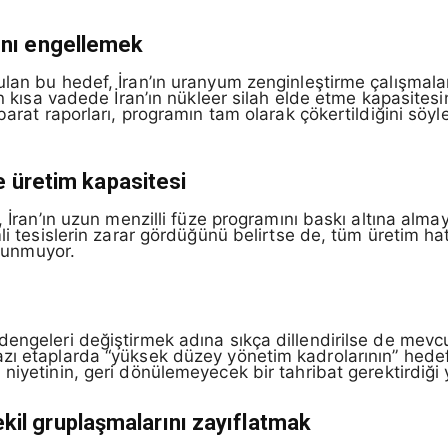
ını engellemek
ulan bu hedef, İran’ın uranyum zenginleştirme çalışmal
ın kısa vadede İran’ın nükleer silah elde etme kapasitesi
hbarat raporları, programın tam olarak çökertildiğini sö
ve üretim kapasitesi
, İran’ın uzun menzilli füze programını baskı altına alma
li tesislerin zarar gördüğünü belirtse de, tüm üretim ha
ulunmuyor.
engeleri değiştirmek adına sıkça dillendirilse de mevcu
zı etaplarda “yüksek düzey yönetim kadrolarının” hedef
i
niyetinin, geri dönülemeyecek bir tahribat gerektirdiğ
kil gruplaşmalarını zayıflatmak