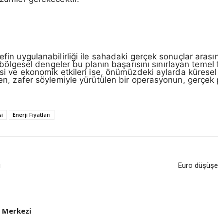
efin uygulanabilirliği ile sahadaki gerçek sonuçlar arasın
 ve bölgesel dengeler bu planın başarısını sınırlayan teme
asi ve ekonomik etkileri ise, önümüzdeki aylarda küresel 
den, zafer söylemiyle yürütülen bir operasyonun, gerçek p
i
Enerji Fiyatları
ı
Euro düşüşe 
 Merkezi