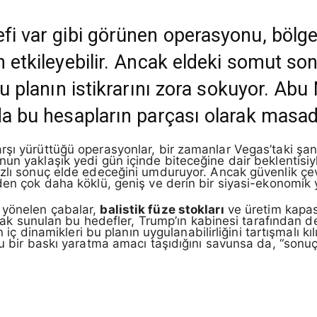
fi var gibi görünen operasyonu, bölged
 etkileyebilir. Ancak eldeki somut sonu
 bu planın istikrarını zora sokuyor. A
 da bu hesapların parçası olarak masa
şı yürüttüğü operasyonlar, bir zamanlar Vegas’taki şans 
un yaklaşık yedi gün içinde biteceğine dair beklentisiyl
zlı sonuç elde edeceğini umduruyor. Ancak güvenlik çevre
den çok daha köklü, geniş ve derin bir siyasi-ekonomik 
 yönelen çabalar,
balistik füze stokları
ve üretim kapasi
larak sunulan bu hedefler, Trump’ın kabinesi tarafından d
n iç dinamikleri bu planın uygulanabilirliğini tartışmalı kı
lu bir baskı yaratma amacı taşıdığını savunsa da, “sonu