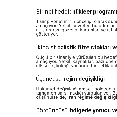
Birinci hedef:
nükleer program
Trump yönetiminin önceliği olarak sun
amaçlıyor. Yetkili çevreler, bu adımlar
uluslararası gözetim kurumları ve isti
gösteriyor.
İkincisi:
balistik füze stokları 
Güçlü bir sinerjiyle yürütülen bu hedef
amaçlıyor. Yetkili kaynaklar, bazı önem
etkisizleştirildiği yönünde bir netlik b
Üçüncüsü:
rejim değişikliği
Hükümet değişikliği amacı, bölgedeki d
tamamen sarsılmadığı vurgulanıyor. Ba
düşünülse de,
İran regime değişikliğ
Dördüncüsü:
bölgede yorucu ve