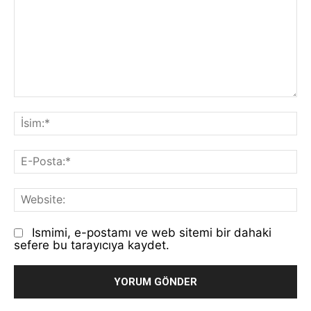
Yorum:
İs
E-
Po
We
Ismimi, e-postamı ve web sitemi bir dahaki
sefere bu tarayıcıya kaydet.