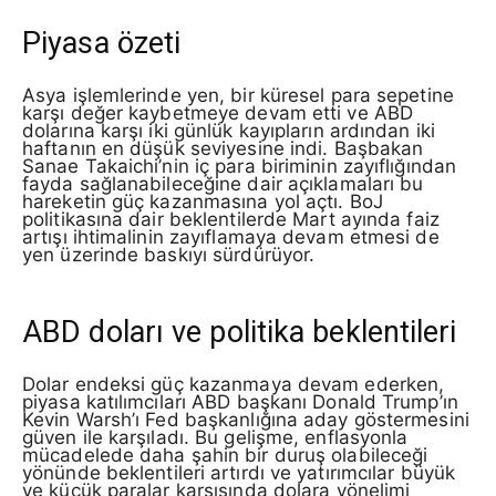
Piyasa özeti
Asya işlemlerinde yen, bir küresel para sepetine
karşı değer kaybetmeye devam etti ve ABD
dolarına karşı iki günlük kayıpların ardından iki
haftanın en düşük seviyesine indi. Başbakan
Sanae Takaichi’nin iç para biriminin zayıflığından
fayda sağlanabileceğine dair açıklamaları bu
hareketin güç kazanmasına yol açtı. BoJ
politikasına dair beklentilerde Mart ayında faiz
artışı ihtimalinin zayıflamaya devam etmesi de
yen üzerinde baskıyı sürdürüyor.
ABD doları ve politika beklentileri
Dolar endeksi güç kazanmaya devam ederken,
piyasa katılımcıları ABD başkanı Donald Trump’ın
Kevin Warsh’ı Fed başkanlığına aday göstermesini
güven ile karşıladı. Bu gelişme, enflasyonla
mücadelede daha şahin bir duruş olabileceği
yönünde beklentileri artırdı ve yatırımcılar büyük
ve küçük paralar karşısında dolara yönelimi