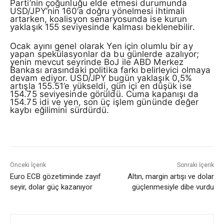
Parti’nin çoğunluğu elde etmesi durumunda
USD/JPY’nin 160’a doğru yönelmesi ihtimali
artarken, koalisyon senaryosunda ise kurun
yaklaşık 155 seviyesinde kalması beklenebilir.
Ocak ayını genel olarak Yen için olumlu bir ay
yapan spekülasyonlar da bu günlerde azalıyor;
yenin mevcut seyrinde BoJ ile ABD Merkez
Bankası arasındaki politika farkı belirleyici olmaya
devam ediyor. USD/JPY bugün yaklaşık 0,5%
artışla 155.51’e yükseldi, gün içi en düşük ise
154.75 seviyesinde görüldü. Cuma kapanışı da
154.75 idi ve yen, son üç işlem gününde değer
kaybı eğilimini sürdürdü.
Önceki İçerik
Sonraki İçerik
Euro ECB gözetiminde zayıf
Altın, margin artışı ve dolar
seyir, dolar güç kazanıyor
güçlenmesiyle dibe vurdu