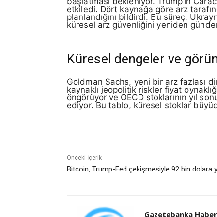
başlatması bekleniyor. Trump’ın Carac
etkiledi. Dört kaynağa göre arz tarafı
planlandığını bildirdi. Bu süreç, Ukrayna
küresel arz güvenliğini yeniden günde
Küresel dengeler ve gör
Goldman Sachs, yeni bir arz fazlası di
kaynaklı jeopolitik riskler fiyat oynakl
öngörüyor ve OECD stoklarının yıl sonu
ediyor. Bu tablo, küresel stoklar büyüd
Önceki İçerik
Bitcoin, Trump-Fed çekişmesiyle 92 bin dolara y
Gazetebanka Haber