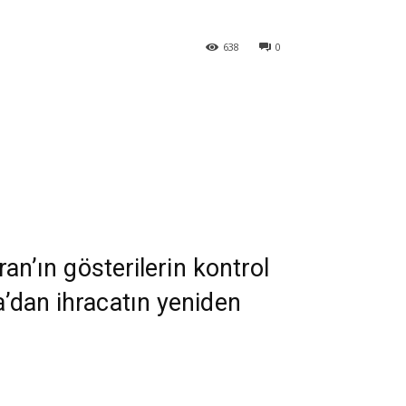
638
0
an’ın gösterilerin kontrol
a’dan ihracatın yeniden