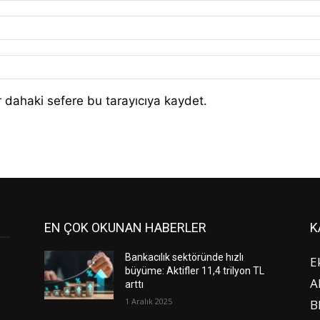
 dahaki sefere bu tarayıcıya kaydet.
EN ÇOK OKUNAN HABERLER
K
Bankacılık sektöründe hızlı
E
büyüme: Aktifler 11,4 trilyon TL
A
arttı
1 Aralık 2025
B