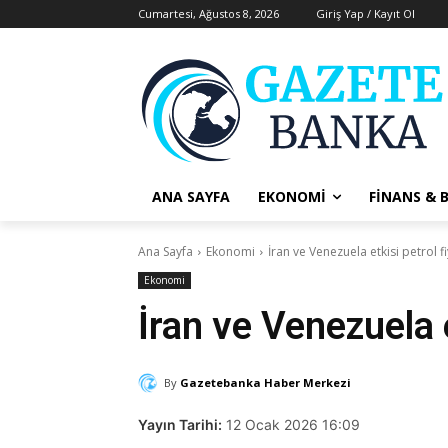
Cumartesi, Ağustos 8, 2026
Giriş Yap / Kayıt Ol
ANA SAYFA
EKONOMI
FINANS & 
Ana Sayfa
Ekonomi
İran ve Venezuela etkisi petrol fi
Ekonomi
İran ve Venezuela e
By
Gazetebanka Haber Merkezi
Yayın Tarihi:
12 Ocak 2026 16:09