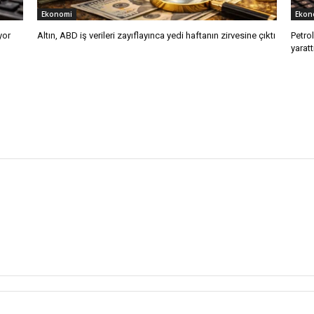
Ekonomi
Ekon
yor
Altın, ABD iş verileri zayıflayınca yedi haftanın zirvesine çıktı
Petro
yaratt