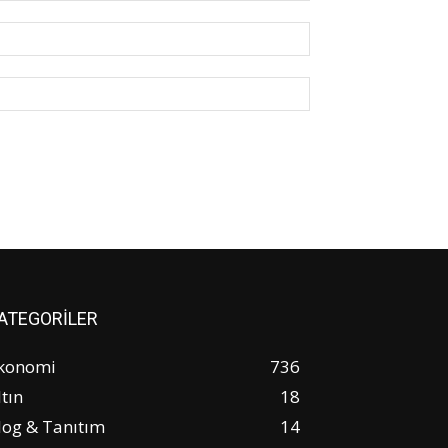
E-
Posta:*
Website:
ATEGORİLER
konomi
736
ltın
18
log & Tanıtım
14