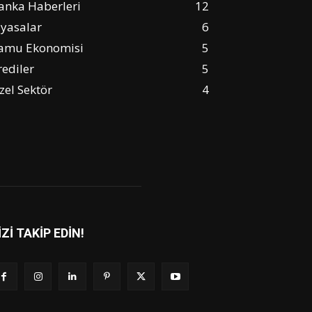
anka Haberleri
12
iyasalar
6
amu Ekonomisi
5
rediler
5
zel Sektör
4
İZİ TAKİP EDİN!