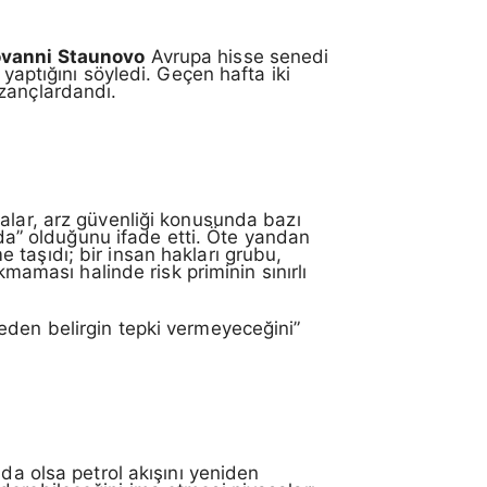
ovanni Staunovo
Avrupa hisse senedi
yaptığını söyledi. Geçen hafta iki
azançlardandı.
alar, arz güvenliği konusunda bazı
nda” olduğunu ifade etti. Öte yandan
 taşıdı; bir insan hakları grubu,
kmaması halinde risk priminin sınırlı
eden belirgin tepki vermeyeceğini”
da olsa petrol akışını yeniden