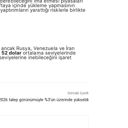
derebileceğini ima etmesi piyasaları
aftaya içinde yükleme yapmasının
ptırımların yarattığı risklerle birlikte
i; ancak Rusya, Venezuela ve İran
ı
52 dolar
ortalama seviyelerinde
eviyelerine inebileceğini işaret
Sonraki İçerik
026 talep görünümüyle %3’ün üzerinde yükseldi