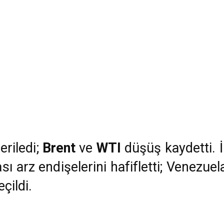
eriledi;
Brent
ve
WTI
düşüş kaydetti. İr
ı arz endişelerini hafifletti; Venezuel
çildi.