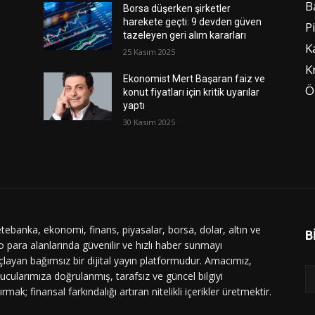
B
Borsa düşerken şirketler
harekete geçti: 9 devden güven
P
tazeleyen geri alım kararları
K
25 Kasım 2025
K
Ekonomist Mert Başaran faiz ve
Ö
konut fiyatları için kritik uyarılar
yaptı
30 Kasım 2025
tebanka, ekonomi, finans, piyasalar, borsa, dolar, altın ve
B
o para alanlarında güvenilir ve hızlı haber sunmayı
layan bağımsız bir dijital yayın platformudur. Amacımız,
ucularımıza doğrulanmış, tarafsız ve güncel bilgiyi
ırmak; finansal farkındalığı artıran nitelikli içerikler üretmektir.