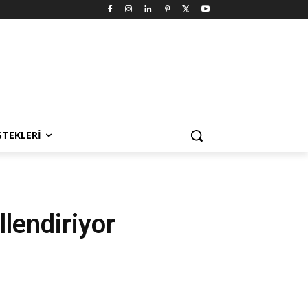
STEKLERI
llendiriyor