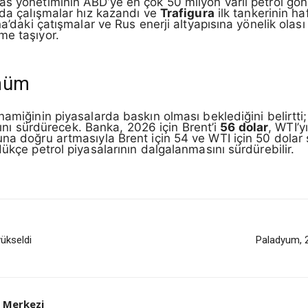
as yönetiminin ABD’ye en çok 50 milyon varil petrol gön
nda çalışmalar hız kazandı ve
Trafigura
ilk tankerinin h
’daki çatışmalar ve Rus enerji altyapısına yönelik olası ya
me taşıyor.
ünüm
namiğinin piyasalarda baskın olması beklediğini belirtt
ığını sürdürecek. Banka, 2026 için Brent’i
56 dolar
, WTI’y
na doğru artmasıyla Brent için 54 ve WTI için 50 dolar s
ükçe petrol piyasalarının dalgalanmasını sürdürebilir.
ükseldi
Paladyum, 2
 Merkezi