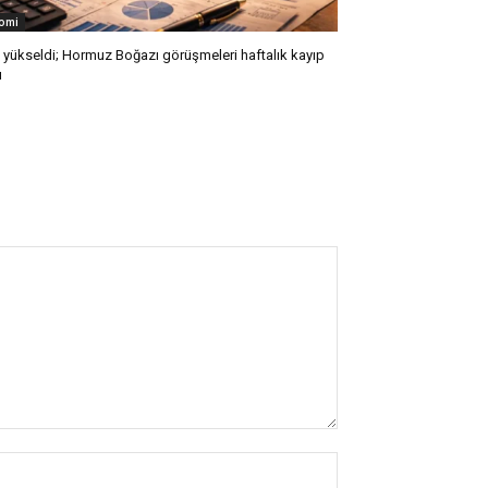
omi
l yükseldi; Hormuz Boğazı görüşmeleri haftalık kayıp
ı
İsim:*