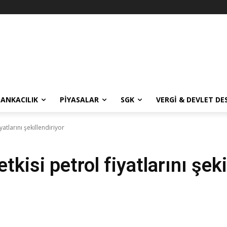
BANKACILIK
PIYASALAR
SGK
VERGI & DEVLET DE
yatlarını şekillendiriyor
tkisi petrol fiyatlarını şeki