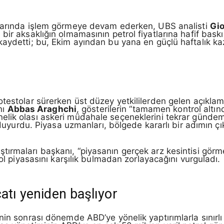
varında işlem görmeye devam ederken, UBS analisti
Gi
ir aksaklığın olmamasının petrol fiyatlarına hafif baskı 
kaydetti; bu, Ekim ayından bu yana en güçlü haftalık k
testolar sürerken üst düzey yetkililerden gelen açıklam
nı
Abbas Araghchi
, gösterilerin “tamamen kontrol altı
önelik olası askeri müdahale seçeneklerini tekrar gündeme
ı duyurdu. Piyasa uzmanları, bölgede kararlı bir adımın çı
ırmaları başkanı, “piyasanın gerçek arz kesintisi görm
rol piyasasını karşılık bulmadan zorlayacağını vurguladı.
atı yeniden başlıyor
nin sonrası dönemde ABD’ye yönelik yaptırımlarla sınırlı 