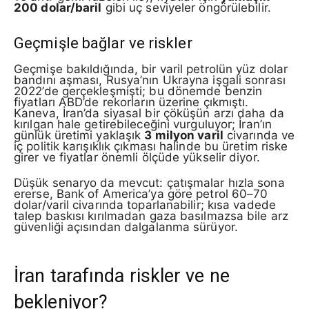
200 dolar/baril
gibi uç seviyeler öngörülebilir.
Geçmişle bağlar ve riskler
Geçmişe bakıldığında, bir varil petrolün yüz dolar
bandını aşması, Rusya’nın Ukrayna işgali sonrası
2022’de gerçekleşmişti; bu dönemde benzin
fiyatları ABD’de rekorların üzerine çıkmıştı.
Kaneva, İran’da siyasal bir çöküşün arzı daha da
kırılgan hale getirebileceğini vurguluyor; İran’ın
günlük üretimi yaklaşık
3 milyon varil
civarında ve
iç politik karışıklık çıkması halinde bu üretim riske
girer ve fiyatlar önemli ölçüde yükselir diyor.
Düşük senaryo da mevcut: çatışmalar hızla sona
ererse, Bank of America’ya göre petrol 60–70
dolar/varil civarında toparlanabilir; kısa vadede
talep baskısı kırılmadan gaza basılmazsa bile arz
güvenliği açısından dalgalanma sürüyor.
İran tarafında riskler ve ne
bekleniyor?