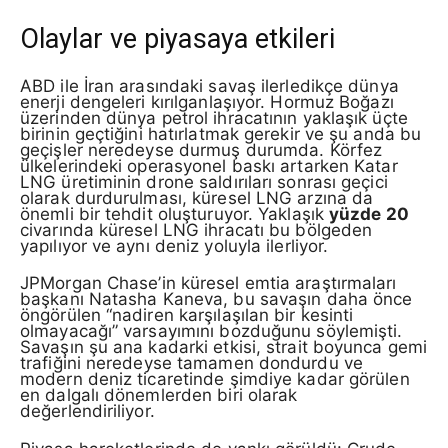
Olaylar ve piyasaya etkileri
ABD ile İran arasındaki savaş ilerledikçe dünya
enerji dengeleri kırılganlaşıyor. Hormuz Boğazı
üzerinden dünya petrol ihracatının yaklaşık üçte
birinin geçtiğini hatırlatmak gerekir ve şu anda bu
geçişler neredeyse durmuş durumda. Körfez
ülkelerindeki operasyonel baskı artarken Katar
LNG üretiminin drone saldırıları sonrası geçici
olarak durdurulması, küresel LNG arzına da
önemli bir tehdit oluşturuyor. Yaklaşık
yüzde 20
civarında küresel LNG ihracatı bu bölgeden
yapılıyor ve aynı deniz yoluyla ilerliyor.
JPMorgan Chase’in küresel emtia araştırmaları
başkanı Natasha Kaneva, bu savaşın daha önce
öngörülen “nadiren karşılaşılan bir kesinti
olmayacağı” varsayımını bozduğunu söylemişti.
Savaşın şu ana kadarki etkisi, strait boyunca gemi
trafiğini neredeyse tamamen dondurdu ve
modern deniz ticaretinde şimdiye kadar görülen
en dalgalı dönemlerden biri olarak
değerlendiriliyor.