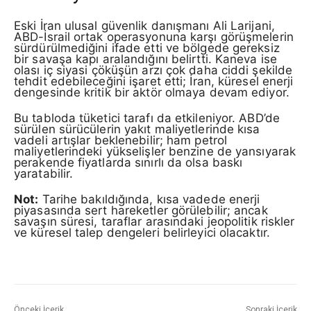
Eski İran ulusal güvenlik danışmanı Ali Larijani,
ABD-İsrail ortak operasyonuna karşı görüşmelerin
sürdürülmediğini ifade etti ve bölgede gereksiz
bir savaşa kapı aralandığını belirtti. Kaneva ise
olası iç siyasi çöküşün arzı çok daha ciddi şekilde
tehdit edebileceğini işaret etti; İran, küresel enerji
dengesinde kritik bir aktör olmaya devam ediyor.
Bu tabloda tüketici tarafı da etkileniyor. ABD’de
sürülen sürücülerin yakıt maliyetlerinde kısa
vadeli artışlar beklenebilir; ham petrol
maliyetlerindeki yükselişler benzine de yansıyarak
perakende fiyatlarda sınırlı da olsa baskı
yaratabilir.
Not:
Tarihe bakıldığında, kısa vadede enerji
piyasasında sert hareketler görülebilir; ancak
savaşın süresi, taraflar arasındaki jeopolitik riskler
ve küresel talep dengeleri belirleyici olacaktır.
Önceki İçerik
Sonraki İçerik