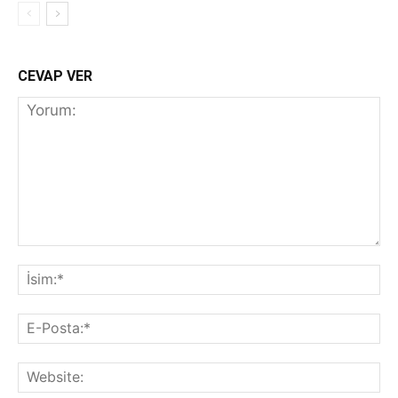
CEVAP VER
Yorum:
İs
E-
Po
We