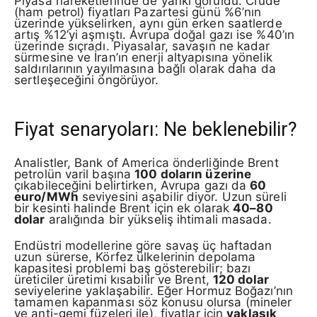
Piyasa hareketlerinde de yankı görüldü: Crude
(ham petrol) fiyatları Pazartesi günü %6’nın
üzerinde yükselirken, aynı gün erken saatlerde
artış %12’yi aşmıştı. Avrupa doğal gazı ise %40’ın
üzerinde sıçradı. Piyasalar, savaşın ne kadar
sürmesine ve İran’ın enerji altyapısına yönelik
saldırılarının yayılmasına bağlı olarak daha da
sertleşeceğini öngörüyor.
Fiyat senaryoları: Ne beklenebilir?
Analistler, Bank of America önderliğinde Brent
petrolün varil başına
100 doların üzerine
çıkabileceğini belirtirken, Avrupa gazı da
60
euro/MWh
seviyesini aşabilir diyor. Uzun süreli
bir kesinti halinde Brent için ek olarak
40–80
dolar
aralığında bir yükseliş ihtimali masada.
Endüstri modellerine göre savaş üç haftadan
uzun sürerse, Körfez ülkelerinin depolama
kapasitesi problemi baş gösterebilir; bazı
üreticiler üretimi kısabilir ve Brent,
120 dolar
seviyelerine yaklaşabilir. Eğer Hormuz Boğazı’nın
tamamen kapanması söz konusu olursa (mineler
ve anti-gemi füzeleri ile), fiyatlar için
yaklaşık