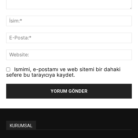
Yorum:
İs
E-
Po
We
Ismimi, e-postamı ve web sitemi bir dahaki
sefere bu tarayıcıya kaydet.
KURUMSAL