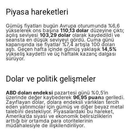
Piyasa hareketleri
Gümüş fiyatları bugün Avrupa oturumunda %6,6
yükselerek ons başına
110,13 dolar
düzeyine çıktı;
açılış seviyesi
103,29 dolar
olarak kaydedildi ve
seansta en düşük seviyeyi gördü. Cuma günü
kapanışında ise fiyatlar %7,4 artışla 100 doları
aştı. Geçen hafta içinde gümüş yaklaşık
14,5%
yükseliş kaydetti ve üç haftalık kazanç dalgası
sürüyor.
Dolar ve politik gelişmeler
ABD doları endeksi
pazartesi günü %0,5’in
üzerinde değer kaybederek
96,95 puan
a geriledi.
Zayıflayan dolar, dolara endeksli varlıkları tercih
eden yatırımcılar için gümüş ve diğer beyaz metal
talebini destekliyor. Piyasalardaki bu hareket,
Amerika’da siyasi ve ekonomik belirsizliklerin
arttığı bir ortamda para otoritelerinin
müdahalesiyle de ilişkilendiriliyor.