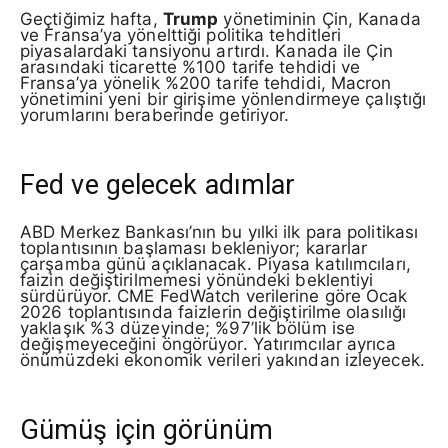
Geçtiğimiz hafta,
Trump
yönetiminin Çin, Kanada
ve Fransa’ya yönelttiği politika tehditleri
piyasalardaki tansiyonu artırdı. Kanada ile Çin
arasındaki ticarette %100 tarife tehdidi ve
Fransa’ya yönelik %200 tarife tehdidi, Macron
yönetimini yeni bir girişime yönlendirmeye çalıştığı
yorumlarını beraberinde getiriyor.
Fed ve gelecek adımlar
ABD Merkez Bankası’nın bu yılki ilk para politikası
toplantısının başlaması bekleniyor; kararlar
çarşamba günü açıklanacak. Piyasa katılımcıları,
faizin değiştirilmemesi yönündeki beklentiyi
sürdürüyor. CME FedWatch verilerine göre Ocak
2026 toplantısında faizlerin değiştirilme olasılığı
yaklaşık %3 düzeyinde; %97’lik bölüm ise
değişmeyeceğini öngörüyor. Yatırımcılar ayrıca
önümüzdeki ekonomik verileri yakından izleyecek.
Gümüş için görünüm