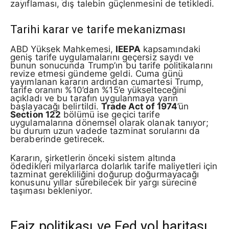
zayıflaması, dış talebin güçlenmesini de tetikledi.
Tarihi karar ve tarife mekanizması
ABD Yüksek Mahkemesi,
IEEPA
kapsamındaki
geniş tarife uygulamalarını geçersiz saydı ve
bunun sonucunda Trump’ın bu tarife politikalarını
revize etmesi gündeme geldi. Cuma günü
yayımlanan kararın ardından cumartesi Trump,
tarife oranını %10’dan %15’e yükselteceğini
açıkladı ve bu tarafın uygulanmaya yarın
başlayacağı belirtildi.
Trade Act of 1974
’ün
Section 122
bölümü ise geçici tarife
uygulamalarına dönemsel olarak olanak tanıyor;
bu durum uzun vadede tazminat sorularını da
beraberinde getirecek.
Kararın, şirketlerin önceki sistem altında
ödedikleri milyarlarca dolarlık tarife maliyetleri için
tazminat gerekliliğini doğurup doğurmayacağı
konusunu yıllar sürebilecek bir yargı sürecine
taşıması bekleniyor.
Faiz politikası ve Fed yol haritası