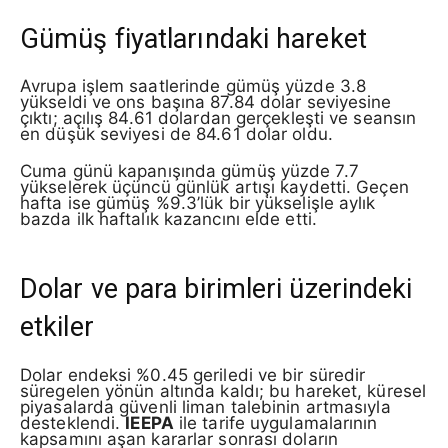
Gümüş fiyatlarındaki hareket
Avrupa işlem saatlerinde gümüş yüzde 3.8
yükseldi ve ons başına 87.84 dolar seviyesine
çıktı; açılış 84.61 dolardan gerçekleşti ve seansın
en düşük seviyesi de 84.61 dolar oldu.
Cuma günü kapanışında gümüş yüzde 7.7
yükselerek üçüncü günlük artışı kaydetti. Geçen
hafta ise gümüş %9.3’lük bir yükselişle aylık
bazda ilk haftalık kazancını elde etti.
Dolar ve para birimleri üzerindeki
etkiler
Dolar endeksi %0.45 geriledi ve bir süredir
süregelen yönün altında kaldı; bu hareket, küresel
piyasalarda güvenli liman talebinin artmasıyla
desteklendi.
IEEPA
ile tarife uygulamalarının
kapsamını aşan kararlar sonrası doların