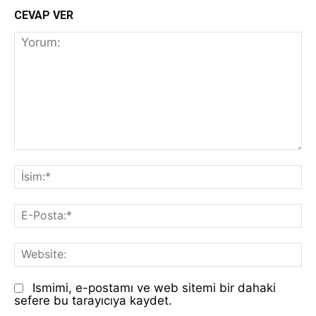
CEVAP VER
Yorum:
İs
E-
Po
We
Ismimi, e-postamı ve web sitemi bir dahaki
sefere bu tarayıcıya kaydet.