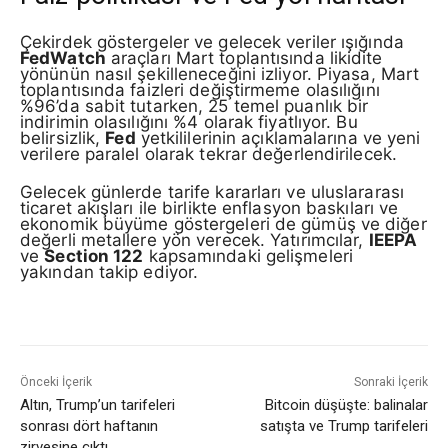
Çekirdek göstergeler ve gelecek veriler ışığında
FedWatch
araçları Mart toplantısında likidite
yönünün nasıl şekilleneceğini izliyor. Piyasa, Mart
toplantısında faizleri değiştirmeme olasılığını
%96’da sabit tutarken, 25 temel puanlık bir
indirimin olasılığını %4 olarak fiyatlıyor. Bu
belirsizlik,
Fed
yetkililerinin açıklamalarına ve yeni
verilere paralel olarak tekrar değerlendirilecek.
Gelecek günlerde tarife kararları ve uluslararası
ticaret akışları ile birlikte enflasyon baskıları ve
ekonomik büyüme göstergeleri de gümüş ve diğer
değerli metallere yön verecek. Yatırımcılar,
IEEPA
ve
Section 122
kapsamındaki gelişmeleri
yakından takip ediyor.
Önceki İçerik
Sonraki İçerik
Altın, Trump’un tarifeleri
Bitcoin düşüşte: balinalar
sonrası dört haftanın
satışta ve Trump tarifeleri
zirvesine çıktı