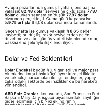
Avrupa pazarlarında gümüş fiyatları, ons başına
yaklaşık
82,48 dolar
seviyesine çıktı; açılış
77,87
dolar
olurken seansta en düşük
77,87 dolar
civarında gerçekleşti. Cuma günü kapanışı ise
%9,75 artışla
64,08 dolar civarında tamamlandı.
Geçen hafta ise gümüş yaklaşık
%8,65
değer
kaybetti; bu düşüş, rekor seviyelerden gelen
düzeltme ve altın-gümüş vadeli işlemlerinde marj
baskısı endişeleriyle ilişkilendiriliyor.
Dolar ve Fed Beklentileri
Dolar Endeksi
bugün %0,4 geriledi ve major para
birimlerine karşı baskı küçülüyor; küresel likidite
ve teknoloji harcamaları ile ilgili endişeler, yapay
zeka odaklı sektörde belirsizlikler de bu hareketi
yönlendirdi.
ABD Faiz Oranları
konusunda, San Francisco Fed
Başkanı Mary Daly, işgücü piyasasındaki zayıflığın
giderilebilmesi için bir-iki ek indirimin
gerekebileceğini ifade etti. CME FedWatch