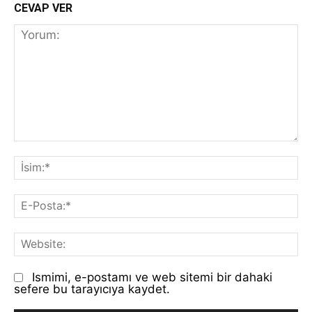
CEVAP VER
Yorum:
İs
E-
Po
We
Ismimi, e-postamı ve web sitemi bir dahaki
sefere bu tarayıcıya kaydet.