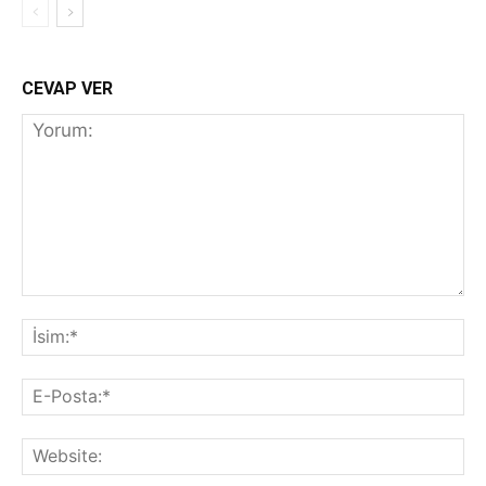
CEVAP VER
Yorum:
İs
E-
Po
We