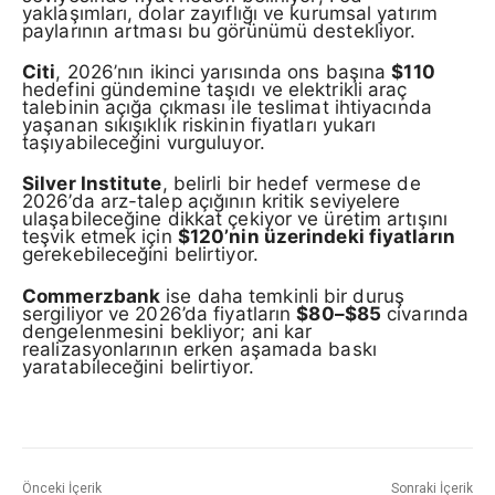
yaklaşımları, dolar zayıflığı ve kurumsal yatırım
paylarının artması bu görünümü destekliyor.
Citi
, 2026’nın ikinci yarısında ons başına
$110
hedefini gündemine taşıdı ve elektrikli araç
talebinin açığa çıkması ile teslimat ihtiyacında
yaşanan sıkışıklık riskinin fiyatları yukarı
taşıyabileceğini vurguluyor.
Silver Institute
, belirli bir hedef vermese de
2026’da arz-talep açığının kritik seviyelere
ulaşabileceğine dikkat çekiyor ve üretim artışını
teşvik etmek için
$120’nin üzerindeki fiyatların
gerekebileceğini belirtiyor.
Commerzbank
ise daha temkinli bir duruş
sergiliyor ve 2026’da fiyatların
$80–$85
civarında
dengelenmesini bekliyor; ani kar
realizasyonlarının erken aşamada baskı
yaratabileceğini belirtiyor.
Önceki İçerik
Sonraki İçerik