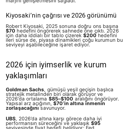
marjını genişletmesini sağladı.
Kiyosaki’nin çağrısı ve 2026 görünümü
Robert Kiyosaki, 2025 sonuna doğru ons başına
$70
hedefini öngörerek sahnede öne çıktı. 2026
için daha iddialı bir tablo çizerek
$200
hedefini
ileri sürse de, piyasa dinamikleri çoğu kurumun bu
seviyeyi aşabileceğine işaret ediyor.
2026 için iyimserlik ve kurum
yaklaşımları
Goldman Sachs
, gümüşü yeşil geçişin başlıca
stratejik metalinden biri olarak görüyor ve
2026’da ortalama
$85–$100
aralığını öngörüyor.
Yapısal arz açığının,
$70’in altına inmenin
zorlaşacağını
savunuyor.
UBS
, 2026’da altına karşı görece daha iyi
performansın süreceğini ve yaklaşık
$95
seviyesinde fiyat hedefi belirliyor; Fed