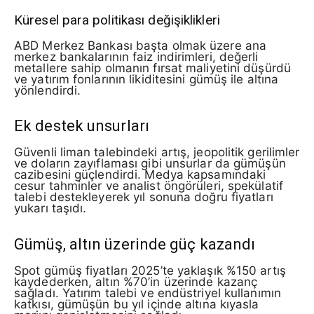
Küresel para politikası değişiklikleri
ABD Merkez Bankası başta olmak üzere ana
merkez bankalarının faiz indirimleri, değerli
metallere sahip olmanın fırsat maliyetini düşürdü
ve yatırım fonlarının likiditesini gümüş ile altına
yönlendirdi.
Ek destek unsurları
Güvenli liman talebindeki artış, jeopolitik gerilimler
ve doların zayıflaması gibi unsurlar da gümüşün
cazibesini güçlendirdi. Medya kapsamındaki
cesur tahminler ve analist öngörüleri, spekülatif
talebi destekleyerek yıl sonuna doğru fiyatları
yukarı taşıdı.
Gümüş, altın üzerinde güç kazandı
Spot gümüş fiyatları 2025’te yaklaşık %150 artış
kaydederken, altın %70’in üzerinde kazanç
sağladı. Yatırım talebi ve endüstriyel kullanımın
katkısı, gümüşün bu yıl içinde altına kıyasla