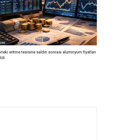
omi
kteki eritme tesisine saldırı sonrası alüminyum fiyatları
ldi