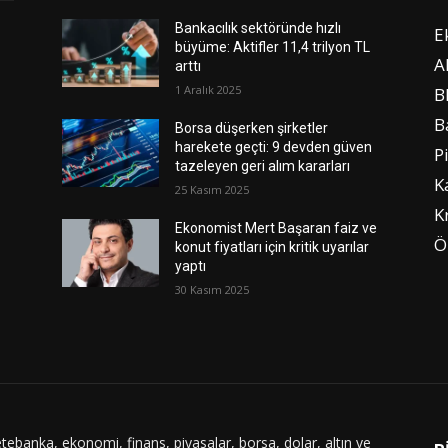
Bankacılık sektöründe hızlı
E
büyüme: Aktifler 11,4 trilyon TL
A
arttı
1 Aralık 2025
B
B
Borsa düşerken şirketler
harekete geçti: 9 devden güven
P
tazeleyen geri alım kararları
K
25 Kasım 2025
K
Ekonomist Mert Başaran faiz ve
Ö
konut fiyatları için kritik uyarılar
yaptı
30 Kasım 2025
tebanka, ekonomi, finans, piyasalar, borsa, dolar, altın ve