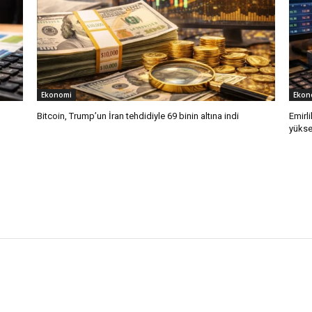
Ekonomi
Ekon
Bitcoin, Trump’un İran tehdidiyle 69 binin altına indi
Emirli
yükse