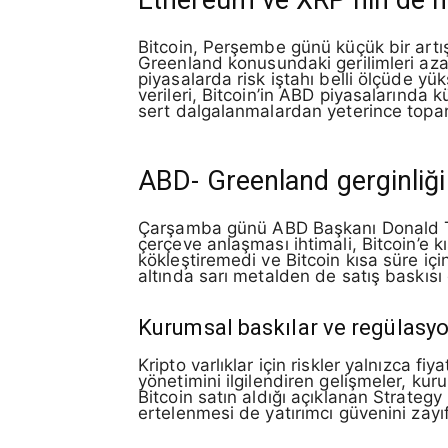
Bitcoin, Perşembe günü küçük bir artış
Greenland konusundaki gerilimleri aza
piyasalarda risk iştahı belli ölçüde yük
verileri, Bitcoin’in ABD piyasalarında 
sert dalgalanmalardan yeterince topa
ABD- Greenland gerginliği
Çarşamba günü ABD Başkanı Donald Tru
çerçeve anlaşması ihtimali, Bitcoin’e k
kökleştiremedi ve Bitcoin kısa süre içi
altında sarı metalden de satış baskısı
Kurumsal baskılar ve regülasyon
Kripto varlıklar için riskler yalnızca fi
yönetimini ilgilendiren gelişmeler, kur
Bitcoin satın aldığı açıklanan Strategy
ertelenmesi de yatırımcı güvenini zayıf