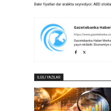
Bakır fiyatları dar aralıkta seyrediyor; ABD stokl
Gazetebanka Haber
https://www.gazetebanka.c
Gazetebanka Haber Merkezi, 
yayın ekibidir. Ekonomiye 
İLGİLİ YAZILAR