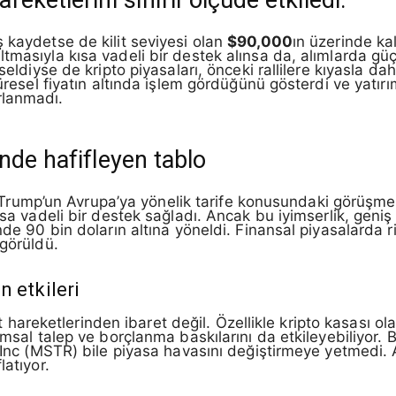
 kaydetse de kilit seviyesi olan
$90,000
ın üzerinde ka
ltmasıyla kısa vadeli bir destek alınsa da, alımlarda g
seldiyse de kripto piyasaları, önceki rallilere kıyasla dah
küresel fiyatın altında işlem gördüğünü gösterdi ve yatır
rlanmadı.
nde hafifleyen tablo
mp’un Avrupa’ya yönelik tarife konusundaki görüşmeler
ısa vadeli bir destek sağladı. Ancak bu iyimserlik, geniş 
nde 90 bin doların altına yöneldi. Finansal piyasalarda r
 görüldü.
 etkileri
yat hareketlerinden ibaret değil. Özellikle kripto kasası ol
umsal talep ve borçlanma baskılarını da etkileyebiliyor. 
 Inc (MSTR) bile piyasa havasını değiştirmeye yetmedi. AB
latıyor.