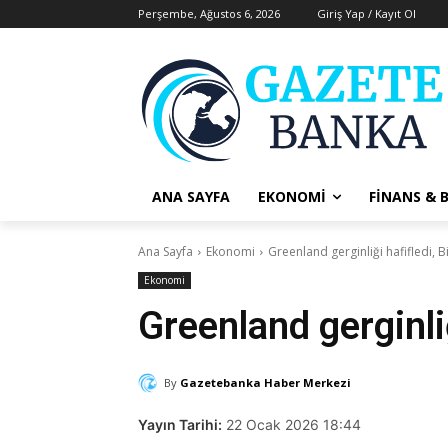
Perşembe, Ağustos 6, 2026
Giriş Yap / Kayıt Ol
ANA SAYFA
EKONOMI
FINANS & 
Ana Sayfa
Ekonomi
Greenland gerginliği hafifledi, B
Ekonomi
Greenland gerginli
By
Gazetebanka Haber Merkezi
Yayın Tarihi:
22 Ocak 2026 18:44