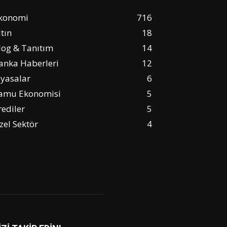
konomi
716
ltın
18
log & Tanıtım
14
anka Haberleri
12
iyasalar
6
amu Ekonomisi
5
rediler
5
zel Sektör
4