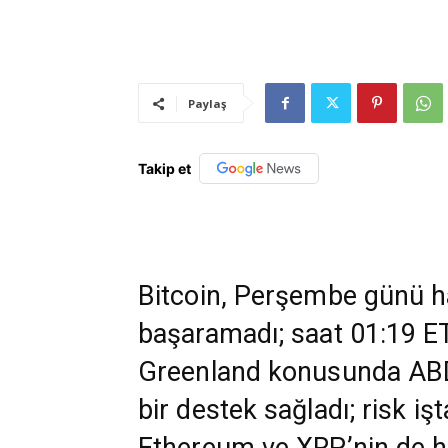
Paylaş
Takip et
Bitcoin, Perşembe günü ha
başaramadı; saat 01:19 ET 
Greenland konusunda ABD ta
bir destek sağladı; risk işt
Ethereum ve XRP’nin de har