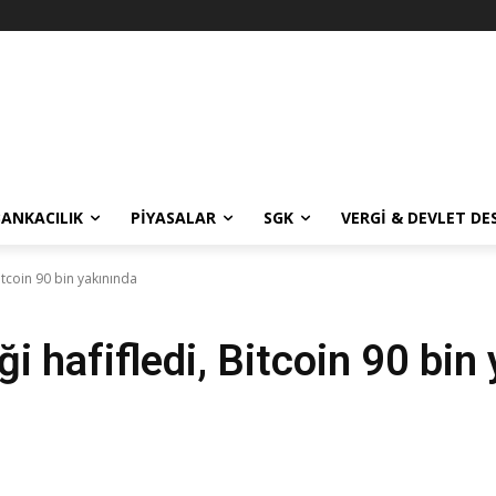
BANKACILIK
PIYASALAR
SGK
VERGI & DEVLET DE
itcoin 90 bin yakınında
ği hafifledi, Bitcoin 90 bin