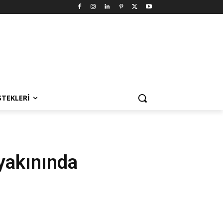
STEKLERI
 yakınında