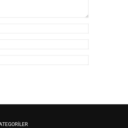
İsim:*
E-
Posta:*
Website:
ATEGORİLER