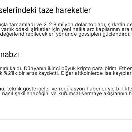
selerindeki taze hareketler
çla tamamladı ve 212.8 milyon dolar topladı; şirketin d
varlık odaklı şirketler için yeni halka arz kapılarının ara
değerlendirebilecekleri yönünde gossipleri güçlendirdi.
 nabzı
nırlı kaldı. Dünyanın ikinci büyük kripto para birimi Eth
%2’lik bir artış kaydetti. Diğer altkoinlerde ise kayıplar
mü, teknik göstergeler ve regülasyon haberleriyle birlikte
n nasıl şekilleneceğini ve kurumsal sermaye akışlarının 