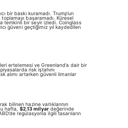
lıcı bir baskı kuramadı. Trump’un
üç toplamayı başaramadı. Küresel
a temkinli bir seyir izledi. Coinglass
ımcı güveni geçtiğimiz yıl kaydedilen
i ertelemesi ve Greenland’a dair bir
piyasalarda risk iştahını
isk alımı artarken güvenli limanlar
arak bilinen hazine varlıklarının
Bu hafta,
$2.13 milyar
değerinde
D’de regülasyonla ilgili tasarıların