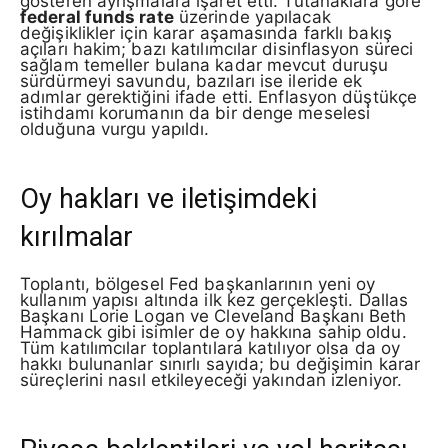
gösteren ayrışmalara işaret etti. Tutanaklara göre
federal funds rate
üzerinde yapılacak
değişiklikler için karar aşamasında farklı bakış
açıları hakim; bazı katılımcılar disinflasyon süreci
sağlam temeller bulana kadar mevcut duruşu
sürdürmeyi savundu, bazıları ise ileride ek
adımlar gerektiğini ifade etti. Enflasyon düştükçe
istihdamı korumanın da bir denge meselesi
olduğuna vurgu yapıldı.
Oy hakları ve iletişimdeki
kırılmalar
Toplantı, bölgesel Fed başkanlarının yeni oy
kullanım yapısı altında ilk kez gerçekleşti. Dallas
Başkanı Lorie Logan ve Cleveland Başkanı Beth
Hammack gibi isimler de oy hakkına sahip oldu.
Tüm katılımcılar toplantılara katılıyor olsa da oy
hakkı bulunanlar sınırlı sayıda; bu değişimin karar
süreçlerini nasıl etkileyeceği yakından izleniyor.