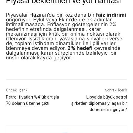
Piyasa beklentileri ve yol haritası
Piyasalar Haziran’da bir kez daha bir
faiz indirimi
öngörüyor; Eylül veya Ekim’de de ek adımlar
ihtimali masada. Enflasyon göstergelerinin 2%
hedefinin etrafında dalgalanması, karar
mekanizması için kritik bir kırılma noktası olarak
izleniyor. İşsizlik oranı yavaşlama sinyalleri verse
de, toplam istihdam dinamikleri ile ilgili veriler
izlenmeye devam ediyor.
2% hedefi
çevresinde
dalgalanması, karar süreçlerinde belirleyici bir
unsur olarak kayda geçiyor.
Önceki İçerik
Sonraki İçerik
Petrol fiyatları %4’lük artışla
Libya’da büyük petrol
70 doların üzerine çıktı
şirketleri diplomasiyi aşan bir
döneme mi giriyor?