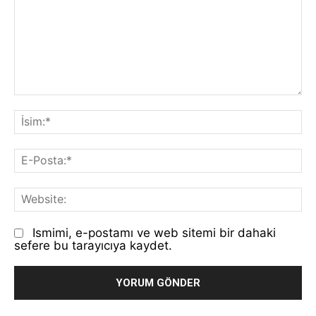
Yorum:
İs
E-
Po
We
Ismimi, e-postamı ve web sitemi bir dahaki
sefere bu tarayıcıya kaydet.