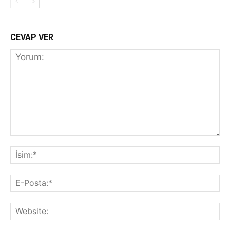
CEVAP VER
Yorum:
İs
E-
Po
We