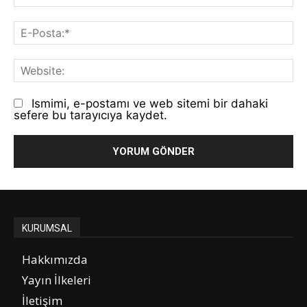
E-
Po
We
Ismimi, e-postamı ve web sitemi bir dahaki
sefere bu tarayıcıya kaydet.
KURUMSAL
Hakkımızda
Yayın İlkeleri
İletişim