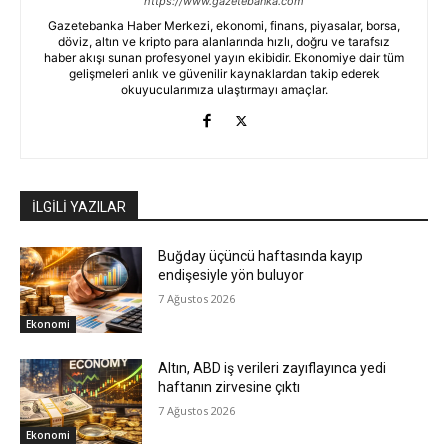
https://www.gazetebanka.com
Gazetebanka Haber Merkezi, ekonomi, finans, piyasalar, borsa,
döviz, altın ve kripto para alanlarında hızlı, doğru ve tarafsız
haber akışı sunan profesyonel yayın ekibidir. Ekonomiye dair tüm
gelişmeleri anlık ve güvenilir kaynaklardan takip ederek
okuyucularımıza ulaştırmayı amaçlar.
İLGİLİ YAZILAR
Buğday üçüncü haftasında kayıp
endişesiyle yön buluyor
7 Ağustos 2026
Ekonomi
Altın, ABD iş verileri zayıflayınca yedi
haftanın zirvesine çıktı
7 Ağustos 2026
Ekonomi