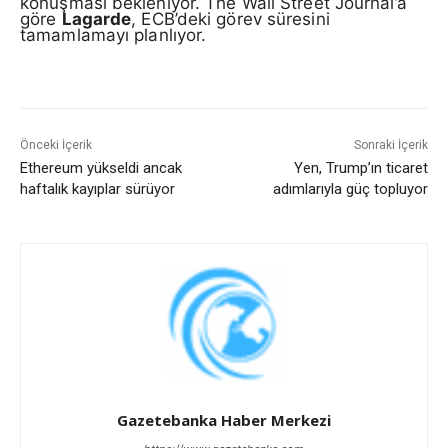
konuşması bekleniyor. The Wall Street Journal’a
göre
Lagarde
, ECB’deki görev süresini
tamamlamayı planlıyor.
Önceki İçerik
Sonraki İçerik
Ethereum yükseldi ancak
Yen, Trump’ın ticaret
haftalık kayıplar sürüyor
adımlarıyla güç topluyor
Gazetebanka Haber Merkezi