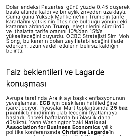
Dolar endeksi Pazartesi günü yüzde 0.45 düşerek
baskı altında kaldı ve bir aylık zirveden uzaklaştı.
Cuma günü Yüksek Mahkeme’nin Trump’ın tarife
kararlarını yetkisinin ötesinde bulduğu yönündeki
kararının ardından
Trump
, eleştirilerini sürdürdü
ve ithalatta tarife oranını 10%’dan 15%’e
yükselteceğini duyurdu. OCBC Stratejisti Sim Moh
Siong, bu kararın doları zayıflatabileceğini ifade
ederken, uzun vadeli etkilerin belirsiz kaldığını
belirtti.
Faiz beklentileri ve Lagarde
konuşması
Avrupa tarafında Aralık ayı başlık enflasyonunun
yavaşlaması,
ECB
için baskıların hafiflediğine
işaret ediyor. Piyasalar Mart toplantısında
25 baz
puan
lik bir indirimin olabileceğini fiyatlamaya
başladı; önceki haftalarda bu olasılık daha
düşüktü. Yarın Washington’daki
National
Association for Business Economics
yıllık
politika konferansında
Christine Lagarde
‘in