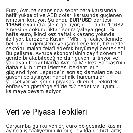
Euro, Avrupa seansında sepet para karşısında
hafif yükseldi ve ABD doları karşısında güçlenen
ivmesini koruyor. Şu anda
EUR/USD
paritesi
1.1656
civarında işlem görüyor; gün içinde 1.1682
zirvesine dokunduktan sonra yataya geçti. Bu
hafta euro, ikinci kez haftalık kazanç yolunda
ilerliyor. Eurozone Kasım PMI’si, iş faaliyetlerinde
belirgin bir genişlemeye işaret ederken, hizmetler
sektörü imalatı telafi ederek büyümeyi destekledi.
Bu gelişme, Avrupa ekonomisinin zayıf dönemini
geride bırakabileceğine dair güveni artırıyor ve
yaklaşan toplantılarda Avrupa Merkez Bankası’nın
daha sıkı bir rota izlemesi beklentilerini
güçlendiriyor. Lagarde’ın son açıklamaları da bu
güveni pekiştiriyor: hanehalkı harcamaları
yükseliyor ve işgücü piyasası dirençli; çekirdek
enflasyon göstergeleri de %2 hedefiyle uyumlu
kalmaya devam ediyor.
Veri ve Piyasa Tepkileri
Çarşamba günkü veriler, euro bölgesinde Kasım
ayında iş faaliyetinin iki buçuk yılda en hızlı artış