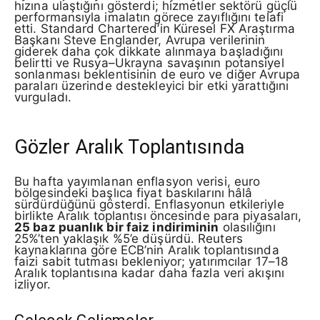
hızına ulaştığını gösterdi; hizmetler sektörü güçlü
performansıyla imalatın görece zayıflığını telafi
etti. Standard Chartered’in Küresel FX Araştırma
Başkanı Steve Englander, Avrupa verilerinin
giderek daha çok dikkate alınmaya başladığını
belirtti ve Rusya–Ukrayna savaşının potansiyel
sonlanması beklentisinin de euro ve diğer Avrupa
paraları üzerinde destekleyici bir etki yarattığını
vurguladı.
Gözler Aralık Toplantısında
Bu hafta yayımlanan enflasyon verisi, euro
bölgesindeki başlıca fiyat baskılarını hâlâ
sürdürdüğünü gösterdi. Enflasyonun etkileriyle
birlikte Aralık toplantısı öncesinde para piyasaları,
25 baz puanlık bir faiz indiriminin
olasılığını
25%’ten yaklaşık %5’e düşürdü. Reuters
kaynaklarına göre ECB’nin Aralık toplantısında
faizi sabit tutması bekleniyor; yatırımcılar 17–18
Aralık toplantısına kadar daha fazla veri akışını
izliyor.