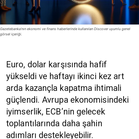
Gazetebanka’nın ekonomi ve finans haberlerinde kullanılan Discover uyumlu genel
görsel içeriği.
Euro, dolar karşısında hafif
yükseldi ve haftayı ikinci kez art
arda kazançla kapatma ihtimali
güçlendi. Avrupa ekonomisindeki
iyimserlik, ECB’nin gelecek
toplantılarında daha şahin
adımları destekleyebilir.