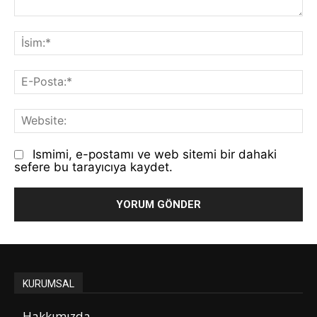
Yorum:
İs
E-
Po
We
Ismimi, e-postamı ve web sitemi bir dahaki
sefere bu tarayıcıya kaydet.
KURUMSAL
Hakkımızda