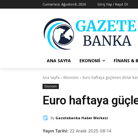
Cumartesi, Ağustos 8, 2026
Giriş Yap / Kayıt Ol
ANA SAYFA
EKONOMI
FINANS & 
Ana Sayfa
Ekonomi
Euro haftaya güçlenen dolar kar
Ekonomi
Euro haftaya güçle
By
Gazetebanka Haber Merkezi
Yayın Tarihi:
22 Aralık 2025 08:14