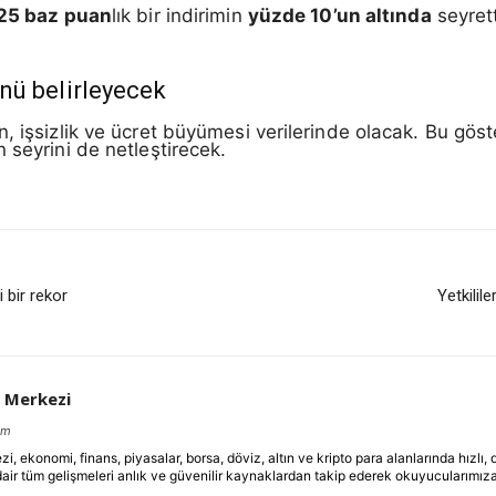
25 baz puan
lık bir indirimin
yüzde 10’un altında
seyrett
nü belirleyecek
n, işsizlik ve ücret büyümesi verilerinde olacak. Bu gö
 seyrini de netleştirecek.
i bir rekor
Yetkilil
 Merkezi
om
ekonomi, finans, piyasalar, borsa, döviz, altın ve kripto para alanlarında hızlı,
dair tüm gelişmeleri anlık ve güvenilir kaynaklardan takip ederek okuyucularımıza