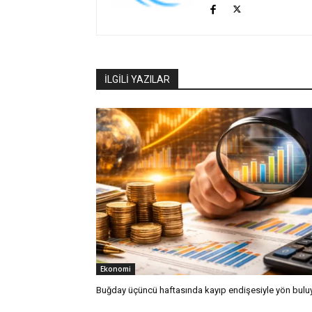
İLGİLİ YAZILAR
Ekonomi
Buğday üçüncü haftasında kayıp endişesiyle yön bulu