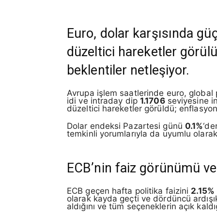
Euro, dolar karşısında güç
düzeltici hareketler görül
beklentiler netleşiyor.
Avrupa işlem saatlerinde euro, global
idi ve intraday dip
1.1706
seviyesine i
düzeltici hareketler görüldü; enflasyon 
Dolar endeksi Pazartesi günü
0.1%
‘de
temkinli yorumlarıyla da uyumlu olarak
ECB’nin faiz görünümü ve 
ECB geçen hafta politika faizini
2.15%
olarak kayda geçti ve dördüncü ardışık
aldığını ve tüm seçeneklerin açık kaldığ