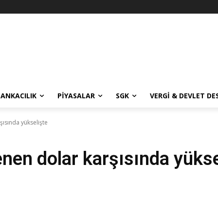
BANKACILIK
PIYASALAR
SGK
VERGI & DEVLET DE
şısında yükselişte
nen dolar karşısında yükse