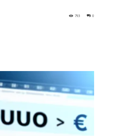
793
0