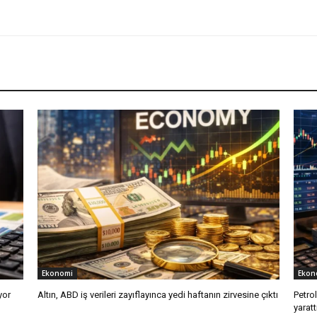
Ekonomi
Ekon
yor
Altın, ABD iş verileri zayıflayınca yedi haftanın zirvesine çıktı
Petro
yaratt