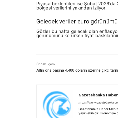
Piyasa beklentileri ise Şubat 2026’da
bölgesi verilerini yakından izliyor.
Gelecek veriler euro görünümü
Gözler bu hafta gelecek olan enflasyo
görünümünü korurken fiyat baskılarının
Önceki İçerik
Altın ons başına 4.400 doların üzerine çıktı; tarih
Gazetebanka Haber
https://www.gazetebanka.c
Gazetebanka Haber Merkezi, 
yayın ekibidir. Ekonomiye 