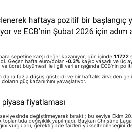
lenerek haftaya pozitif bir başlangıç 
üyor ve ECB’nin Şubat 2026 için adım a
 para sepetine karşı değer kazanıyor; gün içinde
1.1722
s
ndi. Geçen hafta euro/dolar
-0.3%
kayıp yaşadı ve üç ay
ve ücret büyümesi ile ilgili veriler ışığında ECB’nin polit
n daha fazla düşüş gösterdi ve bir haftalık zirveden geri 
 doların güç kazanımını yavaşlatıyor.
piyasa fiyatlaması
seviyesinde değiştirmeyerek bıraktı; bu seviye Ekim 2
 toplantıda değişiklik yapılmadı. Başkan Christine Laga
ını vurguladı; gerektiğinde faizleri yükseltebileceğini de 