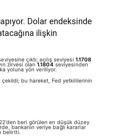
yapıyor. Dolar endeksinde
tacağına ilişkin
eviyesine çıktı; açılış seviyesi
1.1708
ın zirvesi olan
1.1804
seviyesinden
ika yoluna yön veriliyor.
çekildi; bu hareket, Fed yetkililerinin
022’den beri görülen en düşük düzey
rde, bankanın veriye bağlı kararlar
belirtti.