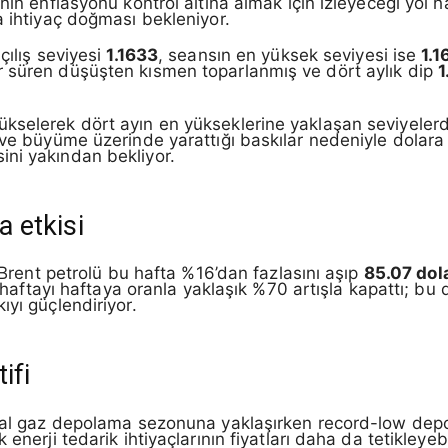
’nin enflasyonu kontrol altına almak için izleyeceği yo
a ihtiyaç doğması bekleniyor.
çılış seviyesi
1.1633
, seansın en yüksek seviyesi ise
1.1
r süren düşüşten kısmen toparlanmış ve dört aylık dip
1
kselerek dört ayın en yükseklerine yaklaşan seviyelerde
t ve büyüme üzerinde yarattığı baskılar nedeniyle dola
ni yakından bekliyor.
a etkisi
. Brent petrolü bu hafta %16’dan fazlasını aşıp
85.07 dol
se haftayı haftaya oranla yaklaşık %70 artışla kapattı; bu
ıyı güçlendiriyor.
ifi
ğal gaz depolama sezonuna yaklaşırken record-low depol
enerji tedarik ihtiyaçlarının fiyatları daha da tetikleyebi