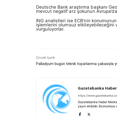
Deutsche Bank araştırma başkanı Georg
mevcut negatif arz şokunun Avrupa’da y
ING analistleri ise ECB’nin konumunun
işlemlerini olumsuz etkileyebileceğini 
vurguluyorlar.
Önceki İçerik
Palladyum bugün teknik toparlanma çabasıyla y
Gazetebanka Haber
https://www.gazetebanka.c
Gazetebanka Haber Merkezi, 
yayın ekibidir. Ekonomiye 