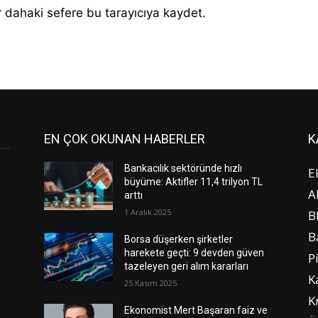
 dahaki sefere bu tarayıcıya kaydet.
EN ÇOK OKUNAN HABERLER
K
Bankacılık sektöründe hızlı
E
büyüme: Aktifler 11,4 trilyon TL
A
arttı
1 Aralık 2025
B
B
Borsa düşerken şirketler
harekete geçti: 9 devden güven
P
tazeleyen geri alım kararları
K
25 Kasım 2025
K
Ekonomist Mert Başaran faiz ve