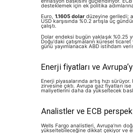
enflasyon baskısını güçlendiriyor. ECB
desteklemek için ek politika adımların
Euro,
1.1605 dolar
düzeyine geriledi; a
USD karşısında %0.2 artışla üç gündü
çalıştı.
Dolar endeksi bugün yaklaşık %0.25 yü
Doğu’daki çatışmaların küresel ticare
günü yayımlanacak ABD istihdam verisi
Enerji fiyatları ve Avrupa’y
Enerji piyasalarında artış hızı sürüyor
zirvesine çıktı. Avrupa gaz fiyatları i
maliyetlerini daha da yükseltecek bask
Analistler ve ECB perspekt
Wells Fargo analistleri, Avrupa’nın do
yükseltebileceğine dikkat çekiyor ve ek 