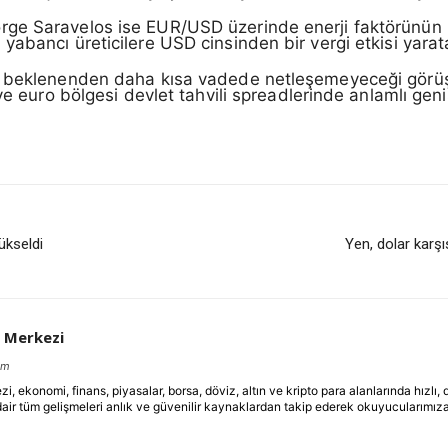
e Saravelos ise EUR/USD üzerinde enerji faktörünün be
abancı üreticilere USD cinsinden bir vergi etkisi yarata
 beklenenden daha kısa vadede netleşemeyeceği görüşün
ve euro bölgesi devlet tahvili spreadlerinde anlamlı gen
ükseldi
Yen, dolar karş
 Merkezi
om
ekonomi, finans, piyasalar, borsa, döviz, altın ve kripto para alanlarında hızlı,
dair tüm gelişmeleri anlık ve güvenilir kaynaklardan takip ederek okuyucularımıza