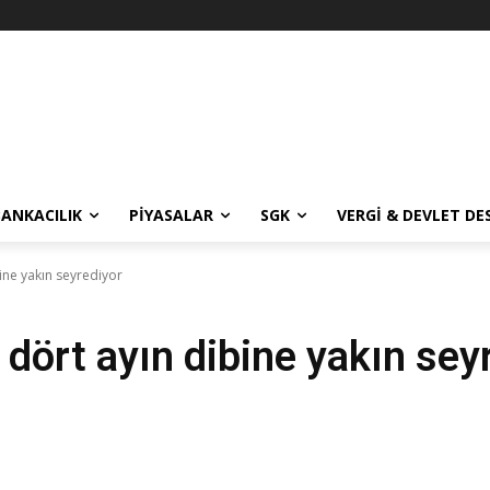
BANKACILIK
PIYASALAR
SGK
VERGI & DEVLET DE
bine yakın seyrediyor
e dört ayın dibine yakın sey