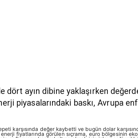
yle dört ayın dibine yaklaşırken değerde
erji piyasalarındaki baskı, Avrupa en
sepeti karşısında değer kaybetti ve bugün dolar karşısı
 enerji fiyatlarında görülen sıçrama, euro bölgesinin 