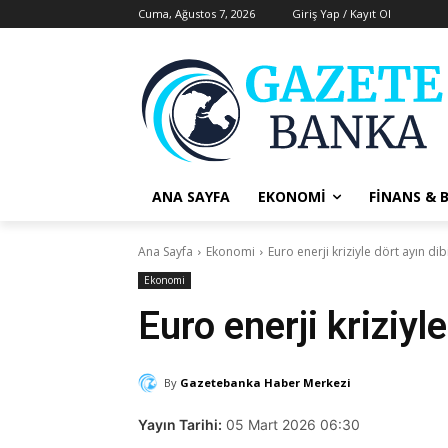
Cuma, Ağustos 7, 2026
Giriş Yap / Kayıt Ol
ANA SAYFA
EKONOMI
FINANS & 
Ana Sayfa
Ekonomi
Euro enerji kriziyle dört ayın di
Ekonomi
Euro enerji kriziyl
By
Gazetebanka Haber Merkezi
Yayın Tarihi:
05 Mart 2026 06:30