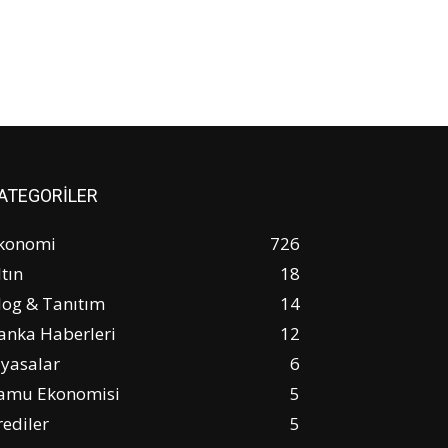
ATEGORİLER
konomi
726
ltın
18
log & Tanıtım
14
anka Haberleri
12
iyasalar
6
amu Ekonomisi
5
rediler
5