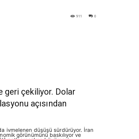
911
0
 geri çekiliyor. Dolar
flasyonu açısından
nda ivmelenen düşüşü sürdürüyor. İran
ekonomik görünümünü baskılıyor ve