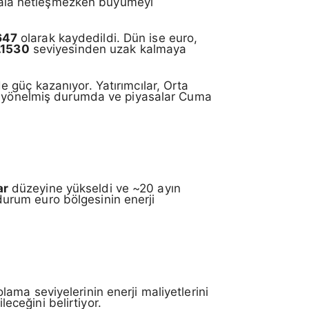
l hâlâ netleşmezken büyümeyi
647
olarak kaydedildi. Dün ise euro,
.1530
seviyesinden uzak kalmaya
 güç kazanıyor. Yatırımcılar, Orta
ra yönelmiş durumda ve piyasalar Cuma
ar
düzeyine yükseldi ve ~20 ayın
 durum euro bölgesinin enerji
ama seviyelerinin enerji maliyetlerini
leceğini belirtiyor.