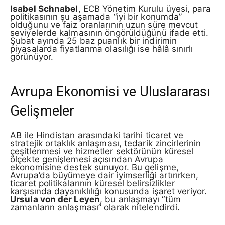
Isabel Schnabel
, ECB Yönetim Kurulu üyesi, para
politikasının şu aşamada “iyi bir konumda”
olduğunu ve faiz oranlarının uzun süre mevcut
seviyelerde kalmasının öngörüldüğünü ifade etti.
Şubat ayında 25 baz puanlık bir indirimin
piyasalarda fiyatlanma olasılığı ise hâlâ sınırlı
görünüyor.
Avrupa Ekonomisi ve Uluslararası
Gelişmeler
AB ile Hindistan arasındaki tarihi ticaret ve
stratejik ortaklık anlaşması, tedarik zincirlerinin
çeşitlenmesi ve hizmetler sektörünün küresel
ölçekte genişlemesi açısından Avrupa
ekonomisine destek sunuyor. Bu gelişme,
Avrupa’da büyümeye dair iyimserliği artırırken,
ticaret politikalarının küresel belirsizlikler
karşısında dayanıklılığı konusunda işaret veriyor.
Ursula von der Leyen
, bu anlaşmayı “tüm
zamanların anlaşması” olarak nitelendirdi.