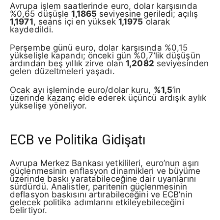
Avrupa işlem saatlerinde euro, dolar karşısında
%0,65 düşüşle
1,1865
seviyesine geriledi; açılış
1,1971
, seans içi en yüksek
1,1975
olarak
kaydedildi.
Perşembe günü euro, dolar karşısında %0,15
yükselişle kapandı; önceki gün %0,7’lik düşüşün
ardından beş yıllık zirve olan
1,2082
seviyesinden
gelen düzeltmeleri yaşadı.
Ocak ayı işleminde euro/dolar kuru,
%1,5
’in
üzerinde kazanç elde ederek üçüncü ardışık aylık
yükselişe yöneliyor.
ECB ve Politika Gidişatı
Avrupa Merkez Bankası yetkilileri, euro’nun aşırı
güçlenmesinin enflasyon dinamikleri ve büyüme
üzerinde baskı yaratabileceğine dair uyarılarını
sürdürdü. Analistler, paritenin güçlenmesinin
deflasyon baskısını artırabileceğini ve ECB’nin
gelecek politika adımlarını etkileyebileceğini
belirtiyor.