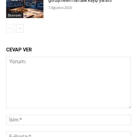
görüşmeleri haftalık kayıp yarattı
7 Ağustos 2026
Ekonomi
CEVAP VER
Yorum:
İs
E-