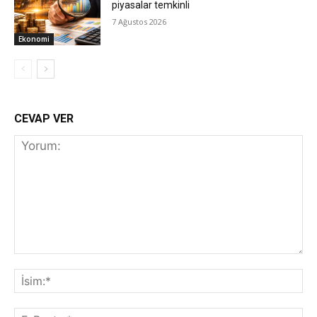
piyasalar temkinli
7 Ağustos 2026
Ekonomi
CEVAP VER
Yorum:
İs
E-