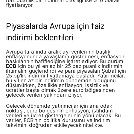
baz puanlık bir indirimin olasılığı ise %10 olarak
fiyatlanıyor.
Piyasalarda Avrupa için faiz
indirimi beklentileri
Avrupa tarafında aralık ayı verilerinin başlık
enflasyonunda yavaşlama göstermesi, enflasyon
baskılarının hafiflediğine işaret ediyor. Bu durum
ECB
için bu yıl en az bir 25 baz puanlık indirimin
ihtimalini güçlendirdi ve para piyasaları Şubat için
25 bp’lık indirimi fiyatlamaya başladı. Yatırımcılar,
bu yıl en az bir indirimin gündemde olduğunu
düşünürken, özellikle enflasyon, işsizlik ve
ücretler başta olmak üzere euro bölgesinden
gelecek verileri yakından izliyor.
Gelecek dönemde yatırımcılar için ana odak
noktası, euro bölgesinin enflasyon, istihdam
verileri ve ücret göstergelerinin yönü olacak. Bu
veriler, ECB’nin politika duruşunu ve indirim
takvimini doğrudan etkileyecek nitelikte.