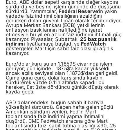
Euro, ABD dolar sepeti karşısında değer kaybını
sürdürdü ve beşinci işlem gününde de düşüşünü
sürdürdü. Yatırımcılar,
Federal Reserve
‘in yakın
vadede faiz indirimi olasılığının azaldığını
görürken doları güvenli liman olarak tercih ediyor.
Avrupa Merkez Bankası (ECB) yetkililerinin
enflasyon baskılarının hafiflediğine işaret
etmesiyle bu yıl en az bir faiz indirimi ihtimali güç
kazanıyor. Piyasalar, Şubat’taki
25 baz puanlık
indirimi
fiyatlamaya başladı ve
FedWatch
göstergeleri Mart için sabit faiz olasılığı ağırlık
kazanıyor.
Euro/dolar kuru şu an 1.1859$ civarında işlem
görüyor; gün içinde 1.1875$’a kadar yükseldi,
ancak açılış seviyesi olan 1.1873$’dan geri geldi.
Cuma günü euro, dolar karşısında kaybını
sürdürerek yüzde 0.1’in altında kapadı; bu
hareket, üst üste dördüncü günlük düşüş olarak
kayda geçti.
ABD dolar endeksi bugün sabah itibarıyla
yükselişini sürdürdü. Geçen hafta gelen güçlü
Amerikan istihdam verileri, Fed’in Mart
toplantısında faiz indirimi yapma ihtimalini
düşürdü. CME FedWatch aracına göre Mart
toplantısında faizi sabit tutma olasılığı %90, 25