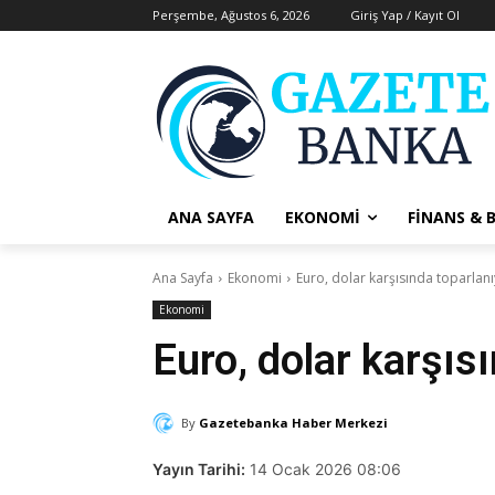
Perşembe, Ağustos 6, 2026
Giriş Yap / Kayıt Ol
ANA SAYFA
EKONOMI
FINANS & 
Ana Sayfa
Ekonomi
Euro, dolar karşısında toparlan
Ekonomi
Euro, dolar karşıs
By
Gazetebanka Haber Merkezi
Yayın Tarihi:
14 Ocak 2026 08:06