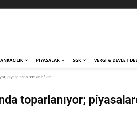
BANKACILIK
PIYASALAR
SGK
VERGI & DEVLET DE
ıyor; piyasalarda temkin hâkim
ında toparlanıyor; piyasal