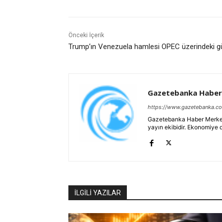
Önceki İçerik
Trump’ın Venezuela hamlesi OPEC üzerindeki gü
Gazetebanka Haber
https://www.gazetebanka.c
Gazetebanka Haber Merkezi, 
yayın ekibidir. Ekonomiye 
İLGİLİ YAZILAR