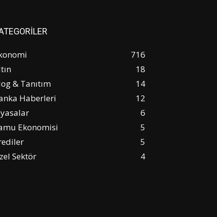
ATEGORİLER
konomi
716
ltın
18
log & Tanıtım
14
anka Haberleri
12
iyasalar
6
amu Ekonomisi
5
rediler
5
zel Sektör
4