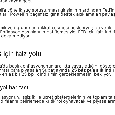
rak kayda geçti.
’a yönelik suç soruşturması girişiminin ardından Fed’in 
arı, Powell’ın bağımsızlığına destek açıklamaları paylaş
k veri grubunun dikkat çekmesi bekleniyor; bu veriler, yı
. Enflasyon baskılarının hafiflemesiyle, FED için faiz indi
a devam ediyor.
için faiz yolu
’da başlık enflasyonunun aralıkta yavaşladığını göstere
onrası para piyasaları Şubat ayında
25 baz puanlık indi
 en az bir 25 bp’lik indirimin gerçekleşmesini bekliyor.
yol haritası
lasyonun, işsizlik ile ücret göstergelerinin ve toplam tal
adımlarını belirlemede kritik rol oynayacak ve piyasaların