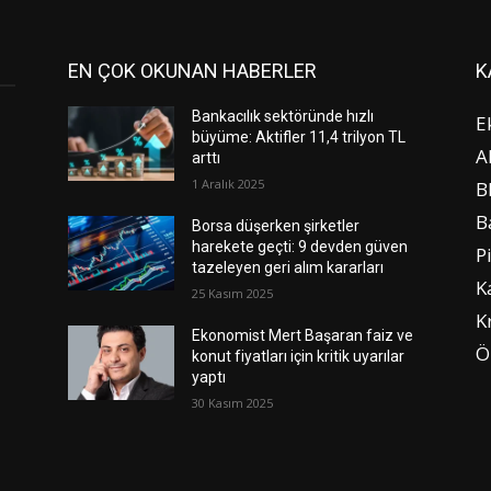
EN ÇOK OKUNAN HABERLER
K
Bankacılık sektöründe hızlı
E
büyüme: Aktifler 11,4 trilyon TL
A
arttı
1 Aralık 2025
B
B
Borsa düşerken şirketler
harekete geçti: 9 devden güven
P
tazeleyen geri alım kararları
K
25 Kasım 2025
K
Ekonomist Mert Başaran faiz ve
Ö
konut fiyatları için kritik uyarılar
yaptı
30 Kasım 2025