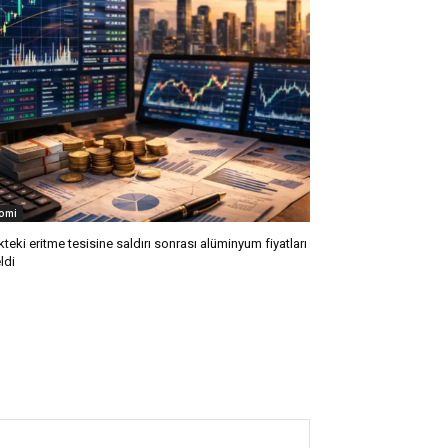
omi
kteki eritme tesisine saldırı sonrası alüminyum fiyatları
ldi