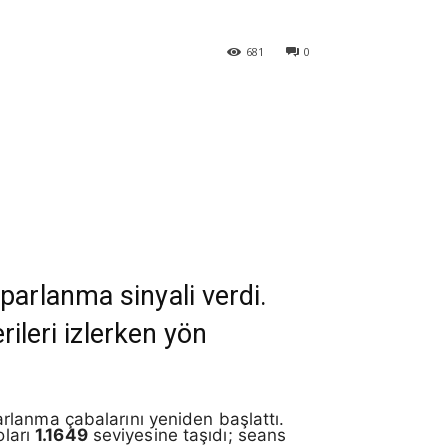
681
0
parlanma sinyali verdi.
rileri izlerken yön
rlanma çabalarını yeniden başlattı.
oları
1.1649
seviyesine taşıdı; seans